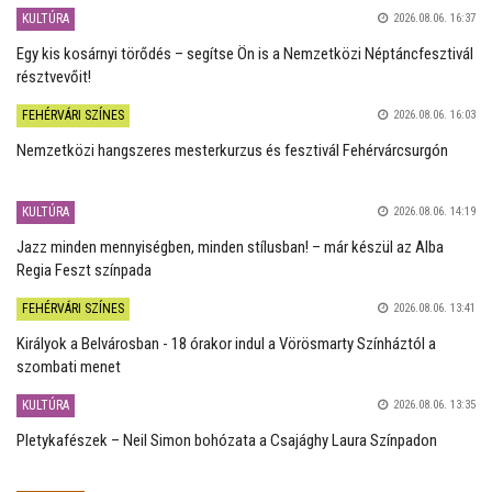
KULTÚRA
2026.08.06. 16:37
Egy kis kosárnyi törődés – segítse Ön is a Nemzetközi Néptáncfesztivál
résztvevőit!
FEHÉRVÁRI SZÍNES
2026.08.06. 16:03
Nemzetközi hangszeres mesterkurzus és fesztivál Fehérvárcsurgón
KULTÚRA
2026.08.06. 14:19
Jazz minden mennyiségben, minden stílusban! – már készül az Alba
Regia Feszt színpada
FEHÉRVÁRI SZÍNES
2026.08.06. 13:41
Királyok a Belvárosban - 18 órakor indul a Vörösmarty Színháztól a
szombati menet
KULTÚRA
2026.08.06. 13:35
Pletykafészek – Neil Simon bohózata a Csajághy Laura Színpadon