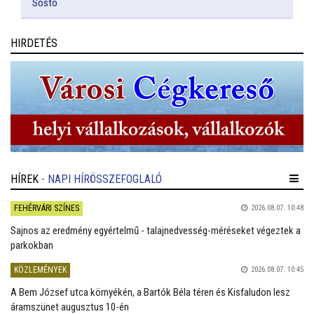
Sóstó
HIRDETÉS
HÍREK
- NAPI HÍRÖSSZEFOGLALÓ
FEHÉRVÁRI SZÍNES
2026.08.07. 10:48
Sajnos az eredmény egyértelmű - talajnedvesség-méréseket végeztek a
parkokban
KÖZLEMÉNYEK
2026.08.07. 10:45
A Bem József utca környékén, a Bartók Béla téren és Kisfaludon lesz
áramszünet augusztus 10-én