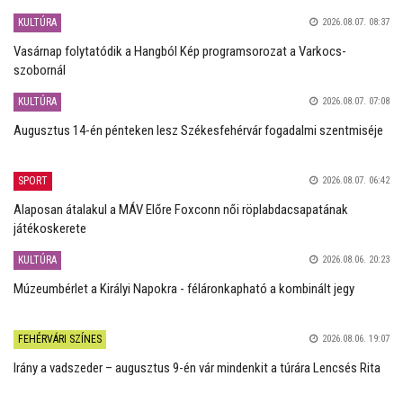
KULTÚRA
2026.08.07. 08:37
Vasárnap folytatódik a Hangból Kép programsorozat a Varkocs-
szobornál
KULTÚRA
2026.08.07. 07:08
Augusztus 14-én pénteken lesz Székesfehérvár fogadalmi szentmiséje
SPORT
2026.08.07. 06:42
Alaposan átalakul a MÁV Előre Foxconn női röplabdacsapatának
játékoskerete
KULTÚRA
2026.08.06. 20:23
Múzeumbérlet a Királyi Napokra - féláronkapható a kombinált jegy
FEHÉRVÁRI SZÍNES
2026.08.06. 19:07
Irány a vadszeder – augusztus 9-én vár mindenkit a túrára Lencsés Rita