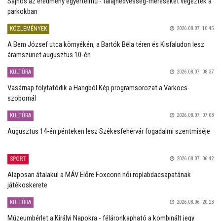
Sajnos az eredmény egyértelmű - talajnedvesség-méréseket végeztek a
parkokban
KÖZLEMÉNYEK
2026.08.07. 10:45
A Bem József utca környékén, a Bartók Béla téren és Kisfaludon lesz
áramszünet augusztus 10-én
KULTÚRA
2026.08.07. 08:37
Vasárnap folytatódik a Hangból Kép programsorozat a Varkocs-
szobornál
KULTÚRA
2026.08.07. 07:08
Augusztus 14-én pénteken lesz Székesfehérvár fogadalmi szentmiséje
SPORT
2026.08.07. 06:42
Alaposan átalakul a MÁV Előre Foxconn női röplabdacsapatának
játékoskerete
KULTÚRA
2026.08.06. 20:23
Múzeumbérlet a Királyi Napokra - féláronkapható a kombinált jegy