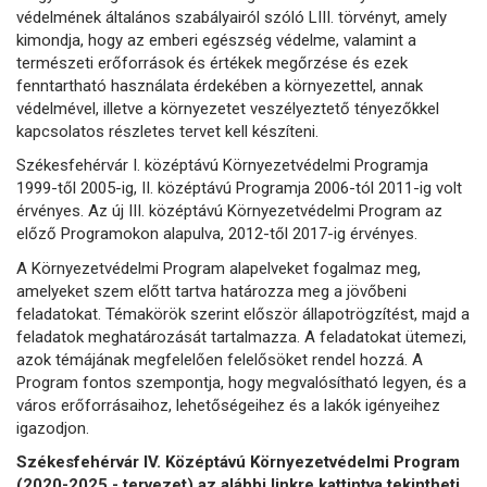
védelmének általános szabályairól szóló LIII. törvényt, amely
kimondja, hogy az emberi egészség védelme, valamint a
természeti erőforrások és értékek megőrzése és ezek
fenntartható használata érdekében a környezettel, annak
védelmével, illetve a környezetet veszélyeztető tényezőkkel
kapcsolatos részletes tervet kell készíteni.
Székesfehérvár I. középtávú Környezetvédelmi Programja
1999-től 2005-ig, II. középtávú Programja 2006-tól 2011-ig volt
érvényes. Az új III. középtávú Környezetvédelmi Program az
előző Programokon alapulva, 2012-től 2017-ig érvényes.
A Környezetvédelmi Program alapelveket fogalmaz meg,
amelyeket szem előtt tartva határozza meg a jövőbeni
feladatokat. Témakörök szerint először állapotrögzítést, majd a
feladatok meghatározását tartalmazza. A feladatokat ütemezi,
azok témájának megfelelően felelősöket rendel hozzá. A
Program fontos szempontja, hogy megvalósítható legyen, és a
város erőforrásaihoz, lehetőségeihez és a lakók igényeihez
igazodjon.
Székesfehérvár IV. Középtávú Környezetvédelmi Program
(2020-2025 - tervezet) az alábbi linkre kattintva tekintheti