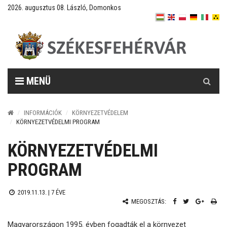
2026. augusztus 08. László, Domonkos
Keresés
MENÜ
INFORMÁCIÓK
KÖRNYEZETVÉDELEM
KÖRNYEZETVÉDELMI PROGRAM
KÖRNYEZETVÉDELMI
PROGRAM
2019.11.13. |
7 ÉVE
MEGOSZTÁS:
Magyarországon 1995. évben fogadták el a környezet