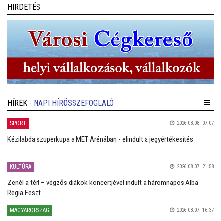
HIRDETÉS
HÍREK
- NAPI HÍRÖSSZEFOGLALÓ
SPORT
2026.08.08. 07:07
Kézilabda szuperkupa a MET Arénában - elindult a jegyértékesítés
KULTÚRA
2026.08.07. 21:58
Zenél a tér! – végzős diákok koncertjével indult a háromnapos Alba
Regia Feszt
MAGYARORSZÁG
2026.08.07. 16:37