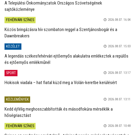
A Települési Önkormányzatok Országos Szövetségének
sajtóközleménye
FEHÉRVÁRI SZÍNES
2026.08.07. 16:04
Közös bringázásra hív szombaton reggel a Szentjánosbogár és a
Dawnbreakers
KÖZÉLET
2026.08.07. 15:03
A legendás székesfehérvári ejtőernyős alakulatra emlékeztek a repülős
és ejtőernyős emlékműnél
SPORT
2026.08.07. 13:17
Hokisok viadala – hat fiatal küzd meg a Volán-keretbe kerülésért
KÖZLEMÉNYEK
2026.08.07. 13:11
Kedd éjfélig meghosszabbították és másodfokúra mérséklik a
hőségriasztást
FEHÉRVÁRI SZÍNES
2026.08.07. 10:48