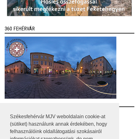
360 FEHÉRVÁR
RSS
Székesfehérvár MJV weboldalain cookie-at
(sütiket) használunk annak érdekében, hogy
A HONLAP 2017.03.31-I ÁLLAPOTA
felhasználóink oldallátogatási szokásairól
információkat szerezhessünk, de nem