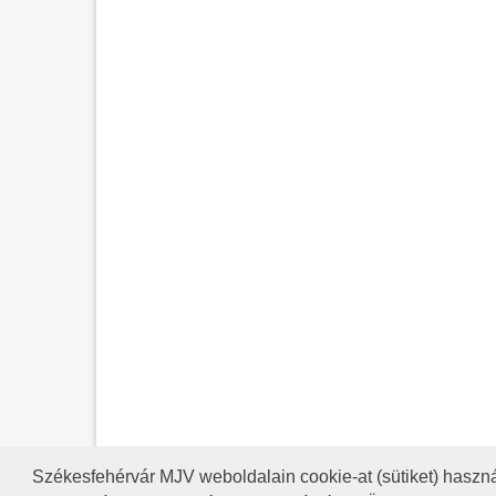
Székesfehérvár MJV weboldalain cookie-at (sütiket) haszná
A HONLAP 2017.03.31-I ÁLLAP
RSS