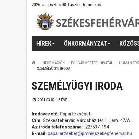
2026. augusztus 08. László, Domonkos
HÍREK
ÖNKORMÁNYZAT
KÖZÖS
INFORMÁCIÓK
POLGÁRMESTERI HIVATAL
HUMÁN ERŐ
SZEMÉLYÜGYI IRODA
SZEMÉLYÜGYI IRODA
2021.03.02. |
5 ÉVE
Irodavezető:
Pápai Erzsébet
Cím:
Székesfehérvár, Városház tér 1. I.em. 47/A
Az iroda telefonszáma:
22/537-194
E-mail:
papai.erzsebet@pmhiv.szekesfehervar.hu