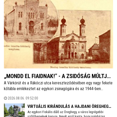
„MONDD EL FIAIDNAK!” - A ZSIDÓSÁG MÚLTJA
A Várkörút és a Rákóczi utca kereszteződésében egy nagy fekete
SZÉKESFEHÉRVÁRON
kőtábla emlékeztet az egykori zsinagógára és az 1944-ben
elhurcolt zsidóságra. Ha a helyi izraelita közösségről van szó, a
2026.08.06. 09:52:00
legtöbben a vészkorszakot és az azt közvetlenül megelőző
éveket idézik fel. Talán azért, mert nem ismerik a korábbi időket,
VIRTUÁLIS KIRÁNDULÁS A HAJDANI ÖREGHEGYI
mint ahogy sokan azt sem tudják: ma is létezik hitközség a
Az egykori Fiskális dűlő az Öreghegy, a város legrégebbi
NYARALÓK ÉS PRÉSHÁZAK KÖRNYÉKÉN
szőlőhegyének kapuja. Nevét arról kapta, hogy présházas