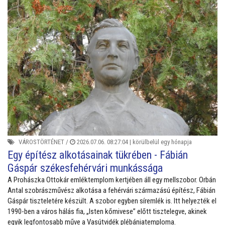
VÁROSTÖRTÉNET
/
2026.07.06. 08:27:04 |
körülbelül egy hónapja
Egy építész alkotásainak tükrében - Fábián
Gáspár székesfehérvári munkássága
A Prohászka Ottokár emléktemplom kertjében áll egy mellszobor. Orbán
Antal szobrászművész alkotása a fehérvári származású építész, Fábián
Gáspár tiszteletére készült. A szobor egyben síremlék is. Itt helyezték el
1990-ben a város hálás fia, „Isten kőmivese” előtt tisztelegve, akinek
egyik legfontosabb műve a Vasútvidék plébániatemploma.