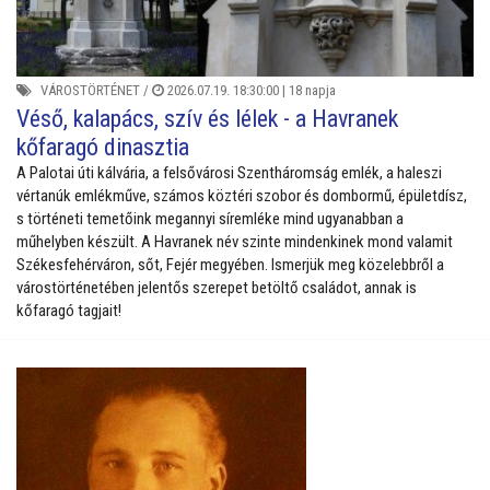
VÁROSTÖRTÉNET
/
2026.07.19. 18:30:00 |
18 napja
Véső, kalapács, szív és lélek - a Havranek
kőfaragó dinasztia
A Palotai úti kálvária, a felsővárosi Szentháromság emlék, a haleszi
vértanúk emlékműve, számos köztéri szobor és dombormű, épületdísz,
s történeti temetőink megannyi síremléke mind ugyanabban a
műhelyben készült. A Havranek név szinte mindenkinek mond valamit
Székesfehérváron, sőt, Fejér megyében. Ismerjük meg közelebbről a
várostörténetében jelentős szerepet betöltő családot, annak is
kőfaragó tagjait!