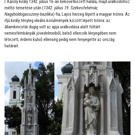
I. Károly király 1342. július 16-án bekövetkezett halála, majd uralkodóhoz
méltó temetése után (
1342. július 19. Székesfehérvár,
Nagyboldogasszony-bazilika
) fia, Lajos herceg lépett a magyar trónra. Az
ifjú király tényleg ideális körülmények között lépett trónra: az
államkincstár dugig volt az apja uralkodása alatt föltárt
nemesfémbányák jövedelmeiből, belső ellenzék lényegében nem
létezett, érdemi külső ellenség pedig nem fenyegette az ország
határait.