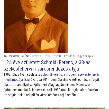
VÁROSTÖRTÉNET
/
2026.07.07. 07:15:00 |
körülbelül egy hónapja
124 éve született Schmidl Ferenc, a 38-as
székesfehérvári városrendezés atyja
1902. július 6-án született
Schmidl Ferenc, a modern Székesfehérvár
megálmodója
. Szülővárosa 2014-ben róla elnevezett építészeti díjat
alapított, amellyel az Építészet Világnapján minden évben azon
építészek munkáját ismerik el, akik 1990 után létrejött alkotásukkal
hozzájárultak a település városképének fejlődéséhez.