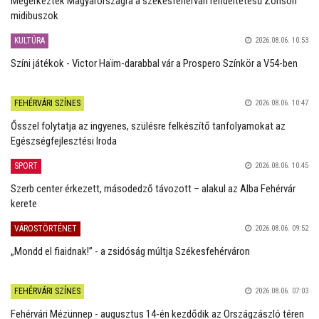
Megérkeztek Magyarországra a székesfehérvári rendeltetésű Zonson
midibuszok
KULTÚRA
2026.08.06. 10:53
Színi játékok - Victor Haïm-darabbal vár a Prospero Színkör a V54-ben
FEHÉRVÁRI SZÍNES
2026.08.06. 10:47
Ősszel folytatja az ingyenes, szülésre felkészítő tanfolyamokat az
Egészségfejlesztési Iroda
SPORT
2026.08.06. 10:45
Szerb center érkezett, másodedző távozott – alakul az Alba Fehérvár
kerete
VÁROSTÖRTÉNET
2026.08.06. 09:52
„Mondd el fiaidnak!” - a zsidóság múltja Székesfehérváron
FEHÉRVÁRI SZÍNES
2026.08.06. 07:03
Fehérvári Mézünnep - augusztus 14-én kezdődik az Országzászló téren