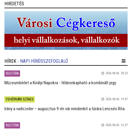
HIRDETÉS
HÍREK
- NAPI HÍRÖSSZEFOGLALÓ
KULTÚRA
2026.08.06. 20:23
Múzeumbérlet a Királyi Napokra - féláronkapható a kombinált jegy
FEHÉRVÁRI SZÍNES
2026.08.06. 19:07
Irány a vadszeder – augusztus 9-én vár mindenkit a túrára Lencsés Rita
KULTÚRA
2026.08.06. 16:37