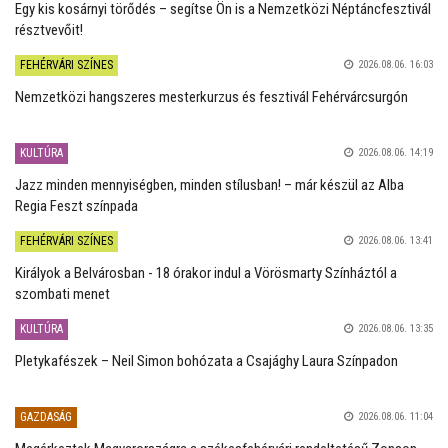
Egy kis kosárnyi törődés – segítse Ön is a Nemzetközi Néptáncfesztivál
résztvevőit!
FEHÉRVÁRI SZÍNES
2026.08.06. 16:03
Nemzetközi hangszeres mesterkurzus és fesztivál Fehérvárcsurgón
KULTÚRA
2026.08.06. 14:19
Jazz minden mennyiségben, minden stílusban! – már készül az Alba
Regia Feszt színpada
FEHÉRVÁRI SZÍNES
2026.08.06. 13:41
Királyok a Belvárosban - 18 órakor indul a Vörösmarty Színháztól a
szombati menet
KULTÚRA
2026.08.06. 13:35
Pletykafészek – Neil Simon bohózata a Csajághy Laura Színpadon
GAZDASÁG
2026.08.06. 11:04