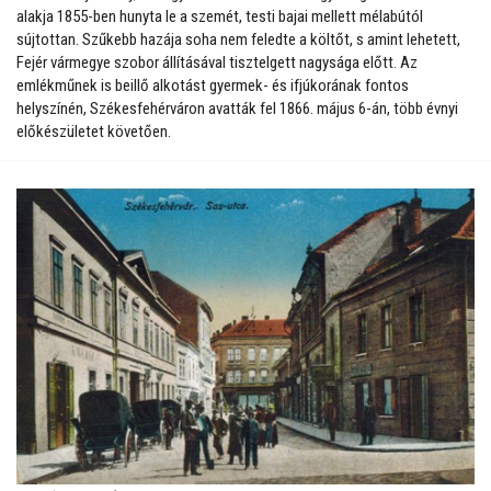
alakja 1855-ben hunyta le a szemét, testi bajai mellett mélabútól
sújtottan. Szűkebb hazája soha nem feledte a költőt, s amint lehetett,
Fejér vármegye szobor állításával tisztelgett nagysága előtt. Az
emlékműnek is beillő alkotást gyermek- és ifjúkorának fontos
helyszínén, Székesfehérváron avatták fel 1866. május 6-án, több évnyi
előkészületet követően.