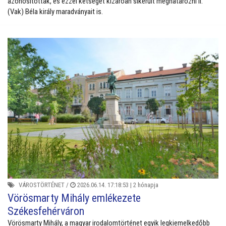
azonosítottak, és ezzel kétséget kizáróan sikerült meghatározni II.
(Vak) Béla király maradványait is.
VÁROSTÖRTÉNET
/
2026.06.14. 17:18:53 |
2 hónapja
Vörösmarty Mihály emlékezete
Székesfehérváron
Vörösmarty Mihály, a magyar irodalomtörténet egyik legkiemelkedőbb