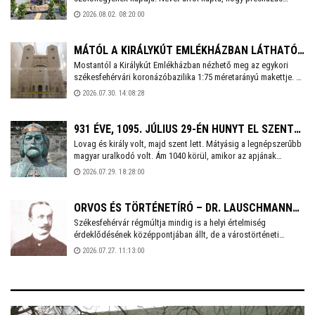
városban.
telkeit többnyire városi tisztviselők, hivatalnokok vásárolták
2026.08.02. 08:20:00
meg, amelyeken kisebb-nagyobb szőlőhegyi lakokat, több
esetben neves építészek által tervezett villákat építtettek,
kereszteket és más emlékeket emeltek. A környéket egy
MÁTÓL A KIRÁLYKÚT EMLÉKHÁZBAN LÁTHATÓ
rövidebb sétával bejárva számos érdekességre bukkanhatunk.
Mostantól a Királykút Emlékházban nézhető meg az egykori
AZ EGYKORI KORONÁZÓBAZILIKA HITELES
székesfehérvári koronázóbazilika 1:75 méretarányú makettje. A
MAKETTJE
hatalmas templom 12. századi állapotát bemutató – még 2013-
2026.07.30. 14:08:28
ban készített – modellt a Fejér Szövetség ajándékozta
Székesfehérvárnak. Az épületrekonstrukciót Földi Zoltán
önkormányzati képviselő vette át csütörtökön.
931 ÉVE, 1095. JÚLIUS 29-ÉN HUNYT EL SZENT
Lovag és király volt, majd szent lett. Mátyásig a legnépszerűbb
LÁSZLÓ KIRÁLY
magyar uralkodó volt. Ám 1040 körül, amikor az apjának
menedéket adó Lengyelországban világra jött, Géza nevű bátyja
2026.07.29. 18:28:00
után másodikként, ebből vajmi keveset lehetett sejteni.
Természetesen I. (Szent) László királyunkról van szó, aki 930
évvel ezelőtt e napon hunyt el.
ORVOS ÉS TÖRTÉNETÍRÓ – DR. LAUSCHMANN
Székesfehérvár régmúltja mindig is a helyi értelmiség
GYULA, VÁROSÁNAK SZERELMESE
érdeklődésének középpontjában állt, de a várostörténeti
kutatások igazán a 19. század második felében kaptak
2026.07.27. 11:13:00
lendületet. Csapó Kálmán 1861-ben adta ki a legkorábbi időktől
induló kis könyvét, amelyet három évtizeddel később egy orvos
fiatalember, bizonyos dr. Lauschmann Gyula történeti tárgyú
írásai és előadásai követtek.