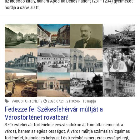
az idősödő király, hanem Apod fia Dénes nádor (1231–1234) gyermekét
hordja a szíve alatt.
VÁROSTÖRTÉNET
/
2026.07.21. 21:30:46 |
16 napja
Fedezze fel Székesfehérvár múltját a
Várostörténet rovatban!
Székesfehérvár történelme évszázadokon át formálta nemcsak a
várost, hanem az egész országot. A város múltja számtalan izgalmas
történetet, különleges helyszínt és kevésbé ismert érdekességet rejt,