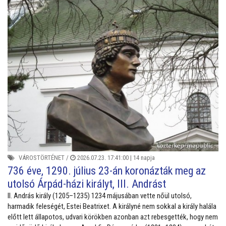
VÁROSTÖRTÉNET
/
2026.07.23. 17:41:00 |
14 napja
736 éve, 1290. július 23-án koronázták meg az
utolsó Árpád-házi királyt, III. Andrást
II. András király (1205–1235) 1234 májusában vette nőül utolsó,
harmadik feleségét, Estei Beatrixet. A királyné nem sokkal a király halála
előtt lett állapotos, udvari körökben azonban azt rebesgették, hogy nem