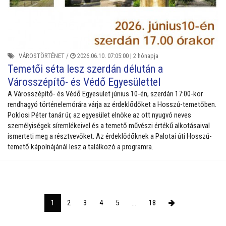
VÁROSTÖRTÉNET
/
2026.06.10. 07:05:00 |
2 hónapja
Temetői séta lesz szerdán délután a
Városszépítő- és Védő Egyesülettel
A Városszépítő- és Védő Egyesület június 10-én, szerdán 17:00-kor
rendhagyó történelemórára várja az érdeklődőket a Hosszú-temetőben.
Poklosi Péter tanár úr, az egyesület elnöke az ott nyugvó neves
személyiségek síremlékeivel és a temető művészi értékű alkotásaival
ismerteti meg a résztvevőket. Az érdeklődőknek a Palotai úti Hosszú-
temető kápolnájánál lesz a találkozó a programra.
1
2
3
4
5
...
18