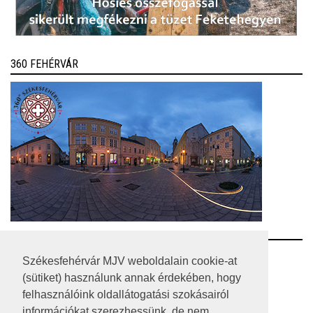
360 FEHÉRVÁR
RSS
Székesfehérvár MJV weboldalain cookie-at
(sütiket) használunk annak érdekében, hogy
A HONLAP 2017.03.31-I ÁLLAPOTA
felhasználóink oldallátogatási szokásairól
információkat szerezhessünk, de nem