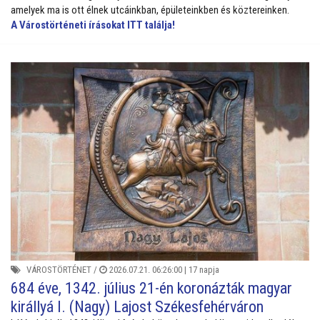
amelyek ma is ott élnek utcáinkban, épületeinkben és köztereinken.
A Várostörténeti írásokat ITT találja!
VÁROSTÖRTÉNET
/
2026.07.21. 06:26:00 |
17 napja
684 éve, 1342. július 21-én koronázták magyar
királlyá I. (Nagy) Lajost Székesfehérváron