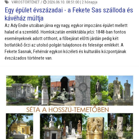
VÁROSTÖRTÉNET
/
2026.06.10. 08:51:00 |
2 hónapja
Egy épület évszázadai - a Fekete Sas szálloda és
kávéház múltja
Az Ady Endre utcában járva egy nagy, egykor impozáns épület mellett
halad el a szemlélő. Homlokzatán emléktábla jelzi: 1848-ban fontos
eseményeknek adott otthont, a főbejárat előtti járdán pedig két
botlatókő őrzi az utolsó polgári tulajdonos és felesége emlékét. A
Fekete Sasnak, Fehérvár egykori közéleti és kulturális központjának
évszázados története van.