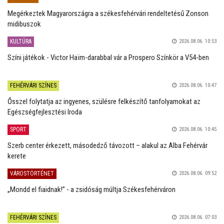
Megérkeztek Magyarországra a székesfehérvári rendeltetésű Zonson
midibuszok
KULTÚRA
2026.08.06. 10:53
Színi játékok - Victor Haïm-darabbal vár a Prospero Színkör a V54-ben
FEHÉRVÁRI SZÍNES
2026.08.06. 10:47
Ősszel folytatja az ingyenes, szülésre felkészítő tanfolyamokat az
Egészségfejlesztési Iroda
SPORT
2026.08.06. 10:45
Szerb center érkezett, másodedző távozott – alakul az Alba Fehérvár
kerete
VÁROSTÖRTÉNET
2026.08.06. 09:52
„Mondd el fiaidnak!” - a zsidóság múltja Székesfehérváron
FEHÉRVÁRI SZÍNES
2026.08.06. 07:03