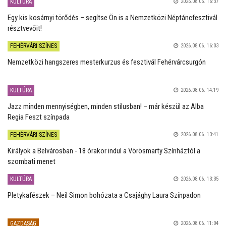
KULTÚRA
2026.08.06. 16:37
Egy kis kosárnyi törődés – segítse Ön is a Nemzetközi Néptáncfesztivál
résztvevőit!
FEHÉRVÁRI SZÍNES
2026.08.06. 16:03
Nemzetközi hangszeres mesterkurzus és fesztivál Fehérvárcsurgón
KULTÚRA
2026.08.06. 14:19
Jazz minden mennyiségben, minden stílusban! – már készül az Alba
Regia Feszt színpada
FEHÉRVÁRI SZÍNES
2026.08.06. 13:41
Királyok a Belvárosban - 18 órakor indul a Vörösmarty Színháztól a
szombati menet
KULTÚRA
2026.08.06. 13:35
Pletykafészek – Neil Simon bohózata a Csajághy Laura Színpadon
GAZDASÁG
2026.08.06. 11:04