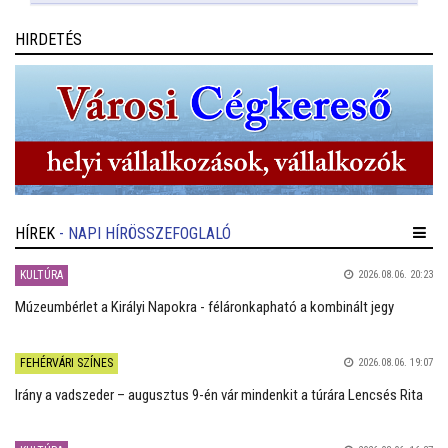
HIRDETÉS
HÍREK
- NAPI HÍRÖSSZEFOGLALÓ
KULTÚRA
2026.08.06. 20:23
Múzeumbérlet a Királyi Napokra - féláronkapható a kombinált jegy
FEHÉRVÁRI SZÍNES
2026.08.06. 19:07
Irány a vadszeder – augusztus 9-én vár mindenkit a túrára Lencsés Rita