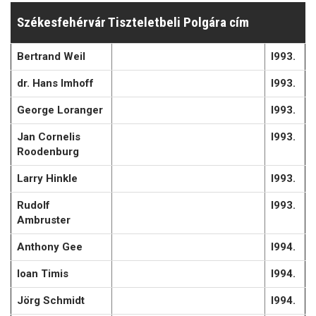
Székesfehérvár Tiszteletbeli Polgára cím
Bertrand Weil
l993.
dr. Hans Imhoff
l993.
George Loranger
l993.
Jan Cornelis
l993.
Roodenburg
Larry Hinkle
l993.
Rudolf
l993.
Ambruster
Anthony Gee
l994.
Ioan Timis
l994.
Jörg Schmidt
l994.