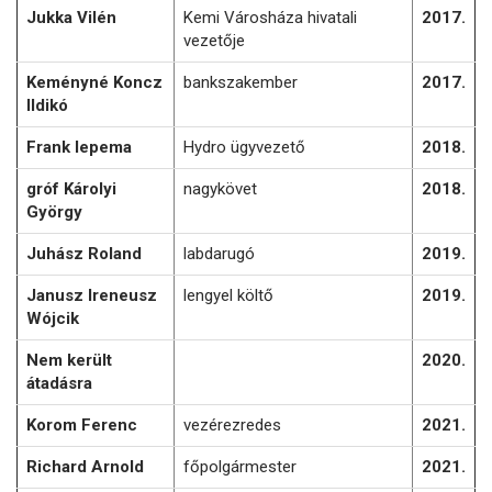
Jukka Vilén
Kemi Városháza hivatali
2017.
vezetője
Keményné Koncz
bankszakember
2017.
Ildikó
Frank Iepema
Hydro ügyvezető
2018.
gróf Károlyi
nagykövet
2018.
György
Juhász Roland
labdarugó
2019.
Janusz Ireneusz
lengyel költő
2019.
Wójcik
Nem került
2020.
átadásra
Korom Ferenc
vezérezredes
2021.
Richard Arnold
főpolgármester
2021.