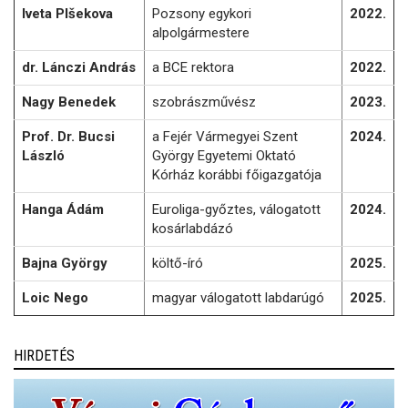
Iveta Plšekova
Pozsony egykori
2022.
alpolgármestere
dr. Lánczi András
a BCE rektora
2022.
Nagy Benedek
szobrászművész
2023.
Prof. Dr. Bucsi
a Fejér Vármegyei Szent
2024.
László
György Egyetemi Oktató
Kórház korábbi főigazgatója
Hanga Ádám
Euroliga-győztes, válogatott
2024.
kosárlabdázó
Bajna György
költő-író
2025.
Loic Nego
magyar válogatott labdarúgó
2025.
HIRDETÉS