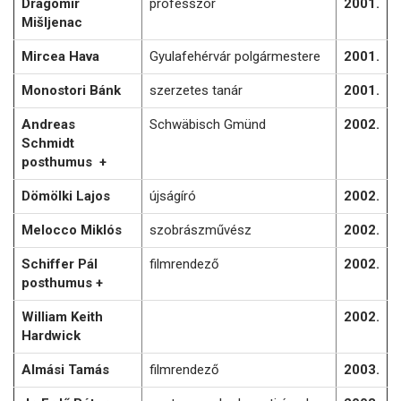
Dragomir
professzor
2001.
Mišljenac
Mircea Hava
Gyulafehérvár polgármestere
2001.
Monostori Bánk
szerzetes tanár
2001.
Andreas
Schwäbisch Gmünd
2002.
Schmidt
posthumus +
Dömölki Lajos
újságíró
2002.
Melocco Miklós
szobrászművész
2002.
Schiffer Pál
filmrendező
2002.
posthumus +
William Keith
2002.
Hardwick
Almási Tamás
filmrendező
2003.