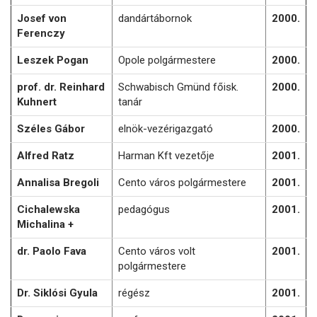
Josef von
dandártábornok
2000.
Ferenczy
Leszek Pogan
Opole polgármestere
2000.
prof. dr. Reinhard
Schwabisch Gmünd főisk.
2000.
Kuhnert
tanár
Széles Gábor
elnök-vezérigazgató
2000.
Alfred Ratz
Harman Kft vezetője
2001.
Annalisa Bregoli
Cento város polgármestere
2001.
Cichalewska
pedagógus
2001.
Michalina +
dr. Paolo Fava
Cento város volt
2001.
polgármestere
Dr. Siklósi Gyula
régész
2001.