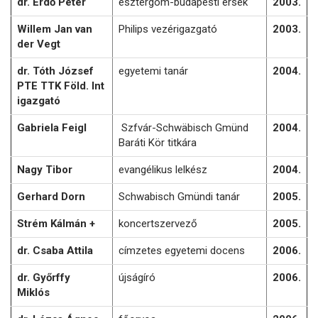
dr. Erdő Péter
esztergom-budapesti érsek
2003.
Willem Jan van
Philips vezérigazgató
2003.
der Vegt
dr. Tóth József
egyetemi tanár
2004.
PTE TTK Föld. Int
igazgató
Gabriela Feigl
Szfvár-Schwäbisch Gmünd
2004.
Baráti Kör titkára
Nagy Tibor
evangélikus lelkész
2004.
Gerhard Dorn
Schwabisch Gmündi tanár
2005.
Strém Kálmán +
koncertszervező
2005.
dr. Csaba Attila
címzetes egyetemi docens
2006.
dr. Győrffy
újságíró
2006.
Miklós