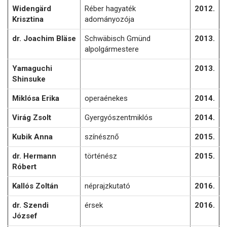
Widengärd
Réber hagyaték
2012.
Krisztina
adományozója
dr. Joachim Bläse
Schwäbisch Gmünd
2013.
alpolgármestere
Yamaguchi
2013.
Shinsuke
Miklósa Erika
operaénekes
2014.
Virág Zsolt
Gyergyószentmiklós
2014.
Kubik Anna
színésznő
2015.
dr. Hermann
történész
2015.
Róbert
Kallós Zoltán
néprajzkutató
2016.
dr. Szendi
érsek
2016.
József