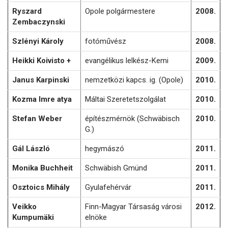
Ryszard
Opole polgármestere
2008.
Zembaczynski
Szlényi Károly
fotóművész
2008.
Heikki Koivisto +
evangélikus lelkész-Kemi
2009.
Janus Karpinski
nemzetközi kapcs. ig. (Opole)
2010.
Kozma Imre atya
Máltai Szeretetszolgálat
2010.
Stefan Weber
építészmérnök (Schwäbisch
2010.
G.)
Gál László
hegymászó
2011.
Monika Buchheit
Schwäbish Gmünd
2011.
Osztoics Mihály
Gyulafehérvár
2011.
Veikko
Finn-Magyar Társaság városi
2012.
Kumpumäki
elnöke