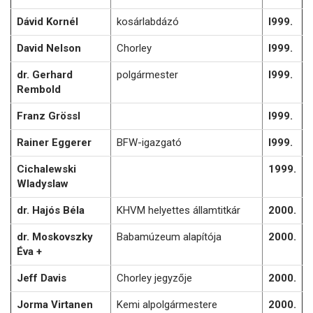
Dávid Kornél
kosárlabdázó
l999.
David Nelson
Chorley
l999.
dr. Gerhard
polgármester
l999.
Rembold
Franz Grössl
l999.
Rainer Eggerer
BFW-igazgató
l999.
Cichalewski
1999.
Wladyslaw
dr. Hajós Béla
KHVM helyettes államtitkár
2000.
dr. Moskovszky
Babamúzeum alapítója
2000.
Éva +
Jeff Davis
Chorley jegyzője
2000.
Jorma Virtanen
Kemi alpolgármestere
2000.