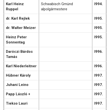
Karl Heinz
Schwabisch Gmünd
l994.
Ruppel
alpolgármestere
dr. Karl Rejlek
l995.
dr. Walter Meizer
l995.
Heinz Peter
l995.
Sonnentag
Daróczi Bárdos
l996.
Tamás
Karl Niederleitner
l996.
Hübner Károly
l997.
Juhani Leino
l997.
Papp László +
l997.
Tiekso Lauri
l997.