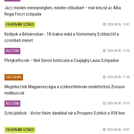
Jazz minden mennyiségben, minden stílusban! – már készül az Alba
Regia Feszt színpada
FEHÉRVÁRI SZÍNES
2026.08.06. 13:41
Királyok a Belvárosban - 18 órakor indul a Vörösmarty Színháztól a
szombati menet
KULTÚRA
2026.08.06. 13:35
Pletykafészek – Neil Simon bohózata a Csajághy Laura Színpadon
GAZDASÁG
2026.08.06. 11:04
Megérkeztek Magyarországra a székesfehérvári rendeltetésű Zonson
midibuszok
KULTÚRA
2026.08.06. 10:53
Színi játékok - Victor Haïm-darabbal vár a Prospero Színkör a V54-ben
FEHÉRVÁRI SZÍNES
2026.08.06. 10:47