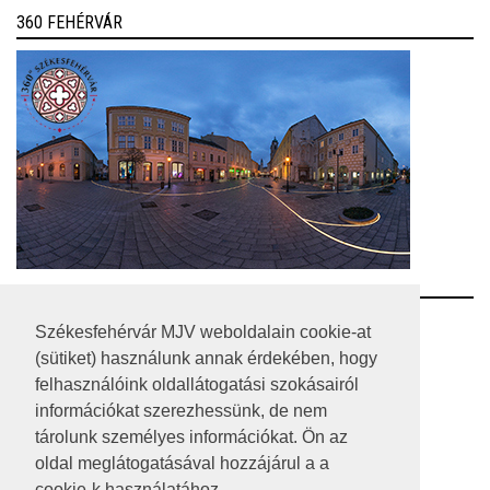
360 FEHÉRVÁR
RSS
Székesfehérvár MJV weboldalain cookie-at
(sütiket) használunk annak érdekében, hogy
A HONLAP 2017.03.31-I ÁLLAPOTA
felhasználóink oldallátogatási szokásairól
információkat szerezhessünk, de nem
JOGI NYILATKOZAT
tárolunk személyes információkat. Ön az
IMPRESSZUM
oldal meglátogatásával hozzájárul a a
cookie-k használatához.