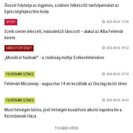
Ősszel folytatja az ingyenes, szülésre felkészítő tanfolyamokat az
Egészségfejlesztési Iroda
SPORT
2026.08.06. 10:45
Szerb center érkezett, másodedző távozott – alakul az Alba Fehérvár
kerete
VÁROSTÖRTÉNET
2026.08.06. 09:52
„Mondd el fiaidnak!” - a zsidóság múltja Székesfehérváron
FEHÉRVÁRI SZÍNES
2026.08.06. 07:03
Fehérvári Mézünnep - augusztus 14-én kezdődik az Országzászló téren
FEHÉRVÁRI SZÍNES
2026.08.06. 06:42
Most hétvégén bőrös, jövő hétvégén kosárfonó alkotó napokra hív a
Kézművesek Háza
TOVÁBBI HÍREK