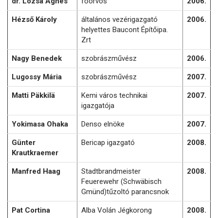
dr. Lózsa Ágnes
főorvos
2006.
Hézső Károly
általános vezérigazgató
2006.
helyettes Baucont Építőipa.
Zrt
Nagy Benedek
szobrászművész
2006.
Lugossy Mária
szobrászművész
2007.
Matti Päkkilä
Kemi város technikai
2007.
igazgatója
Yokimasa Ohaka
Denso elnöke
2007.
Günter
Bericap igazgató
2008.
Krautkraemer
Manfred Haag
Stadtbrandmeister
2008.
Feuerewehr (Schwäbisch
Gmünd)tűzoltó parancsnok
Pat Cortina
Alba Volán Jégkorong
2008.