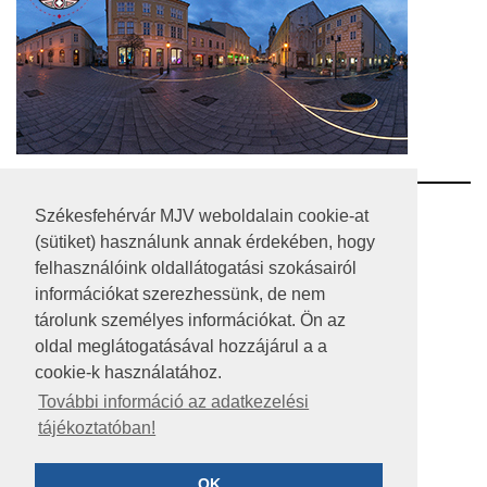
RSS
Székesfehérvár MJV weboldalain cookie-at
(sütiket) használunk annak érdekében, hogy
A HONLAP 2017.03.31-I ÁLLAPOTA
felhasználóink oldallátogatási szokásairól
információkat szerezhessünk, de nem
JOGI NYILATKOZAT
tárolunk személyes információkat. Ön az
IMPRESSZUM
oldal meglátogatásával hozzájárul a a
cookie-k használatához.
MÉDIAAJÁNLAT
További információ az adatkezelési
tájékoztatóban!
KÖZÉRDEKŰ ADATOK
ADATVÉDELEM
OK