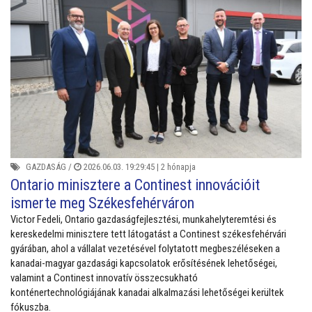
GAZDASÁG
/
2026.06.03. 19:29:45 |
2 hónapja
Ontario minisztere a Continest innovációit
ismerte meg Székesfehérváron
Victor Fedeli, Ontario gazdaságfejlesztési, munkahelyteremtési és
kereskedelmi minisztere tett látogatást a Continest székesfehérvári
gyárában, ahol a vállalat vezetésével folytatott megbeszéléseken a
kanadai-magyar gazdasági kapcsolatok erősítésének lehetőségei,
valamint a Continest innovatív összecsukható
konténertechnológiájának kanadai alkalmazási lehetőségei kerültek
fókuszba.