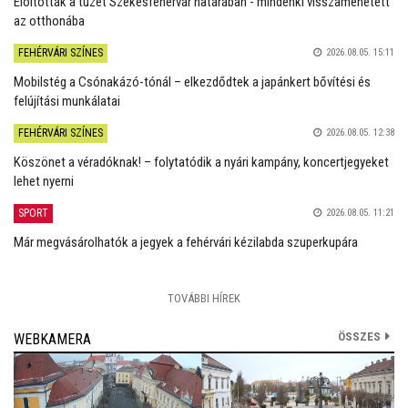
Eloltották a tüzet Székesfehérvár határában - mindenki visszamehetett
az otthonába
FEHÉRVÁRI SZÍNES
2026.08.05. 15:11
Mobilstég a Csónakázó-tónál – elkezdődtek a japánkert bővítési és
felújítási munkálatai
FEHÉRVÁRI SZÍNES
2026.08.05. 12:38
Köszönet a véradóknak! – folytatódik a nyári kampány, koncertjegyeket
lehet nyerni
SPORT
2026.08.05. 11:21
Már megvásárolhatók a jegyek a fehérvári kézilabda szuperkupára
TOVÁBBI HÍREK
ÖSSZES
WEBKAMERA