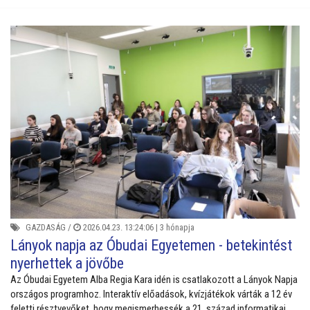
GAZDASÁG
/
2026.04.23. 13:24:06 |
3 hónapja
Lányok napja az Óbudai Egyetemen - betekintést
nyerhettek a jövőbe
Az Óbudai Egyetem Alba Regia Kara idén is csatlakozott a Lányok Napja
országos programhoz. Interaktív előadások, kvízjátékok várták a 12 év
feletti résztvevőket, hogy megismerhessék a 21. század informatikai,