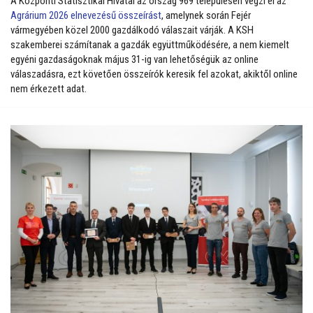
A Központi Statisztikai Hivatal az ország 969 településén végzi el az
Agrárium 2026 elnevezésű összeírást
, amelynek során Fejér
vármegyében közel 2000 gazdálkodó válaszait várják. A KSH
szakemberei számítanak a gazdák együttműködésére, a nem kiemelt
egyéni gazdaságoknak május 31-ig van lehetőségük az online
válaszadásra, ezt követően összeírók keresik fel azokat, akiktől online
nem érkezett adat.