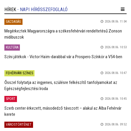
HÍREK
- NAPI HÍRÖSSZEFOGLALÓ
GAZDASÁG
2026.08.06. 11:04
Megérkeztek Magyarországra a székesfehérvári rendeltetésű Zonson
midibuszok
KULTÚRA
2026.08.06. 10:53
Színi játékok - Victor Haïm-darabbal vár a Prospero Színkör a V54-ben
FEHÉRVÁRI SZÍNES
2026.08.06. 10:47
Ősszel folytatja az ingyenes, szülésre felkészítő tanfolyamokat az
Egészségfejlesztési Iroda
SPORT
2026.08.06. 10:45
Szerb center érkezett, másodedző távozott – alakul az Alba Fehérvár
kerete
VÁROSTÖRTÉNET
2026.08.06. 09:52