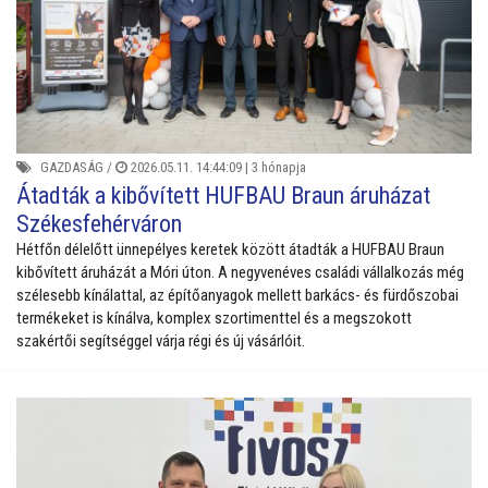
GAZDASÁG
/
2026.05.11. 14:44:09 |
3 hónapja
Átadták a kibővített HUFBAU Braun áruházat
Székesfehérváron
Hétfőn délelőtt ünnepélyes keretek között átadták a HUFBAU Braun
kibővített áruházát a Móri úton. A negyvenéves családi vállalkozás még
szélesebb kínálattal, az építőanyagok mellett barkács- és fürdőszobai
termékeket is kínálva, komplex szortimenttel és a megszokott
szakértői segítséggel várja régi és új vásárlóit.