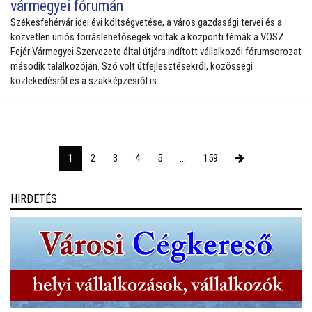
vármegyei fórumán
Székesfehérvár idei évi költségvetése, a város gazdasági tervei és a
közvetlen uniós forráslehetőségek voltak a központi témák a VOSZ
Fejér Vármegyei Szervezete által útjára indított vállalkozói fórumsorozat
második találkozóján. Szó volt útfejlesztésekről, közösségi
közlekedésről és a szakképzésről is.
1
2
3
4
5
...
159
HIRDETÉS