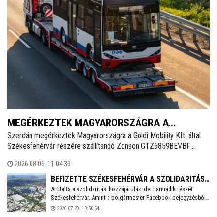
MEGÉRKEZTEK MAGYARORSZÁGRA A
Szerdán megérkeztek Magyarországra a Goldi Mobility Kft. által
SZÉKESFEHÉRVÁRI RENDELTETÉSŰ ZONSON
Székesfehérvár részére szállítandó Zonson GTZ6859BEVBF
MIDIBUSZOK
elektromos midibuszok - írja a Magyarbusz Info. A 8,5 méter
2026.08.06. 11:04:33
hosszú járműveket nettó 126,23 millió forintos darabonkénti
vételáron szerzi be Székesfehérvár.
BEFIZETTE SZÉKESFEHÉRVÁR A SZOLIDARITÁSI
Átutalta a szolidaritási hozzájárulás idei harmadik részét
HOZZÁJÁRULÁS AKTUÁLIS RÉSZLETÉT
Székesfehérvár. Amint a polgármester Facebook bejegyzésből
kiderül, idén még 3,6 milliárd forintot kell befizetnie a városnak.
2026.07.23. 13:50:54