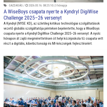
GAZDASÁG
/
2026.05.16. 08:25:10 |
3 hónapja
A WiseBoys csapata nyerte a Kyndryl DigiWise
Challenge 2025–26 versenyt
A Kyndryl (NYSE: KD), az üzletileg kritikus technológiai szolgáltatások
vezető globális szolgáltatója pénteken bejelentette, hogy a WiseBoys
csapata nyerte a Kyndryl DigiWise Challenge 2025–26 versenyt. A nyolc
hónapon át zajló megmérettetésen öt helyi középiskola tíz csapata vett
részt a digitális, kiberbiztonsági és MI-készségek fejlesztéséért.