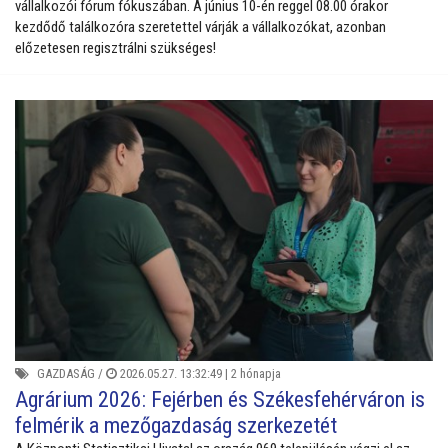
vállalkozói fórum fókuszában. A június 10-én reggel 08.00 órakor
kezdődő találkozóra szeretettel várják a vállalkozókat, azonban
előzetesen regisztrálni szükséges!
GAZDASÁG
/
2026.05.27. 13:32:49 |
2 hónapja
Agrárium 2026: Fejérben és Székesfehérváron is
felmérik a mezőgazdaság szerkezetét