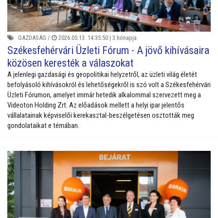
GAZDASÁG
/
2026.05.13. 14:35:50 |
3 hónapja
Székesfehérvári Üzleti Fórum - A jövő kihívásaira
közösen keresték a válaszokat
A jelenlegi gazdasági és geopolitikai helyzetről, az üzleti világ életét
befolyásoló kihívásokról és lehetőségekről is szó volt a Székesfehérvári
Üzleti Fórumon, amelyet immár hetedik alkalommal szervezett meg a
Videoton Holding Zrt. Az előadások mellett a helyi ipar jelentős
vállalatainak képviselői kerekasztal-beszélgetésen osztották meg
gondolataikat e témában.