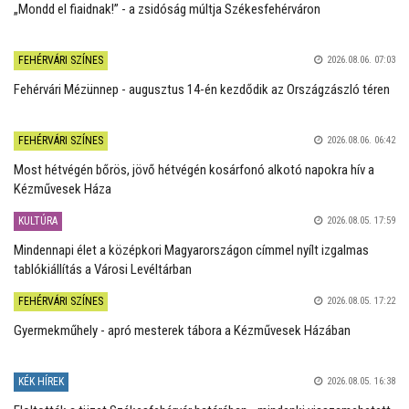
„Mondd el fiaidnak!” - a zsidóság múltja Székesfehérváron
FEHÉRVÁRI SZÍNES
2026.08.06. 07:03
Fehérvári Mézünnep - augusztus 14-én kezdődik az Országzászló téren
FEHÉRVÁRI SZÍNES
2026.08.06. 06:42
Most hétvégén bőrös, jövő hétvégén kosárfonó alkotó napokra hív a
Kézművesek Háza
KULTÚRA
2026.08.05. 17:59
Mindennapi élet a középkori Magyarországon címmel nyílt izgalmas
tablókiállítás a Városi Levéltárban
FEHÉRVÁRI SZÍNES
2026.08.05. 17:22
Gyermekműhely - apró mesterek tábora a Kézművesek Házában
KÉK HÍREK
2026.08.05. 16:38