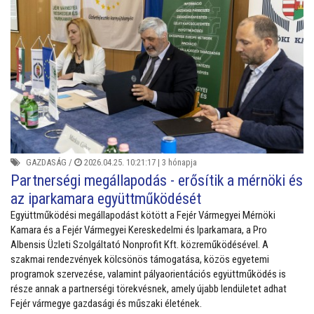
GAZDASÁG
/
2026.04.25. 10:21:17 |
3 hónapja
Partnerségi megállapodás - erősítik a mérnöki és
az iparkamara együttműködését
Együttműködési megállapodást kötött a Fejér Vármegyei Mérnöki
Kamara és a Fejér Vármegyei Kereskedelmi és Iparkamara, a Pro
Albensis Üzleti Szolgáltató Nonprofit Kft. közreműködésével. A
szakmai rendezvények kölcsönös támogatása, közös egyetemi
programok szervezése, valamint pályaorientációs együttműködés is
része annak a partnerségi törekvésnek, amely újabb lendületet adhat
Fejér vármegye gazdasági és műszaki életének.