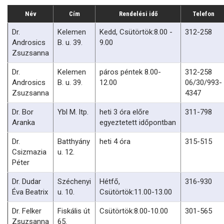
Név
Cím
Rendelési idő
Telefon
Dr.
Kelemen
Kedd, Csütörtök:8.00 -
312-258
Androsics
B. u. 39.
9.00
Zsuzsanna
Dr.
Kelemen
páros péntek 8.00-
312-258
Androsics
B. u. 39.
12.00
06/30/993-
Zsuzsanna
4347
Dr. Bor
Ybl M. ltp.
heti 3 óra előre
311-798
Aranka
egyeztetett időpontban
Dr.
Batthyány
heti 4 óra
315-515
Csizmazia
u. 12.
Péter
Dr. Dudar
Széchenyi
Hétfő,
316-930
Éva Beatrix
u. 10.
Csütörtök:11.00-13.00
Dr. Felker
Fiskális út
Csütörtök:8.00-10.00
301-565
Zsuzsanna
65.