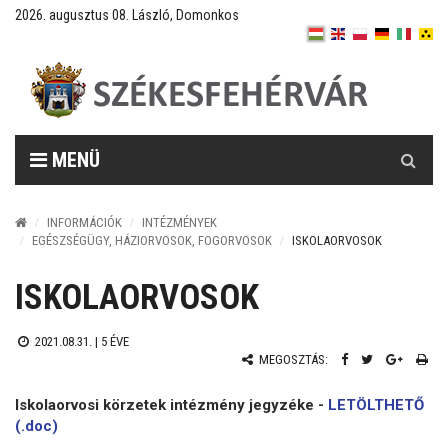
2026. augusztus 08. László, Domonkos
Keresés
MENÜ
INFORMÁCIÓK
INTÉZMÉNYEK
EGÉSZSÉGÜGY, HÁZIORVOSOK, FOGORVOSOK
ISKOLAORVOSOK
ISKOLAORVOSOK
2021.08.31. |
5 ÉVE
MEGOSZTÁS:
Iskolaorvosi körzetek intézmény jegyzéke -
LETÖLTHETŐ
(.doc)