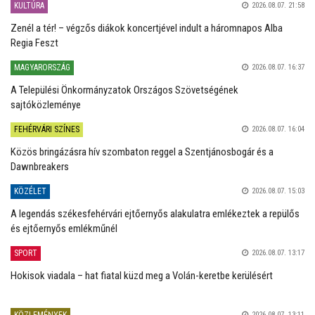
KULTÚRA
2026.08.07. 21:58
Zenél a tér! – végzős diákok koncertjével indult a háromnapos Alba
Regia Feszt
MAGYARORSZÁG
2026.08.07. 16:37
A Települési Önkormányzatok Országos Szövetségének
sajtóközleménye
FEHÉRVÁRI SZÍNES
2026.08.07. 16:04
Közös bringázásra hív szombaton reggel a Szentjánosbogár és a
Dawnbreakers
KÖZÉLET
2026.08.07. 15:03
A legendás székesfehérvári ejtőernyős alakulatra emlékeztek a repülős
és ejtőernyős emlékműnél
SPORT
2026.08.07. 13:17
Hokisok viadala – hat fiatal küzd meg a Volán-keretbe kerülésért
KÖZLEMÉNYEK
2026.08.07. 13:11