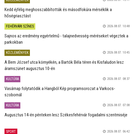
Kedd éjfélig meghosszabbították és másodfokúra mérséklik a
hőségriasztást
FEHÉRVÁRI SZÍNES
2026.08.07. 10:48
Sajnos az eredmény egyértelmű - talajnedvesség-méréseket végeztek a
parkokban
KÖZLEMÉNYEK
2026.08.07. 10:45
A Bem József utca környékén, a Bartók Béla téren és Kisfaludon lesz
áramszünet augusztus 10-én
KULTÚRA
2026.08.07. 08:37
Vasárnap folytatódik a Hangból Kép programsorozat a Varkocs-
szobornál
KULTÚRA
2026.08.07. 07:08
Augusztus 14-én pénteken lesz Székesfehérvár fogadalmi szentmiséje
SPORT
2026.08.07. 06:42