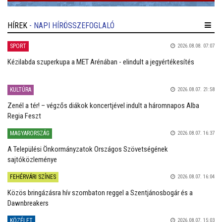
HÍREK
- NAPI HÍRÖSSZEFOGLALÓ
SPORT
2026.08.08. 07:07
Kézilabda szuperkupa a MET Arénában - elindult a jegyértékesítés
KULTÚRA
2026.08.07. 21:58
Zenél a tér! – végzős diákok koncertjével indult a háromnapos Alba
Regia Feszt
MAGYARORSZÁG
2026.08.07. 16:37
A Települési Önkormányzatok Országos Szövetségének
sajtóközleménye
FEHÉRVÁRI SZÍNES
2026.08.07. 16:04
Közös bringázásra hív szombaton reggel a Szentjánosbogár és a
Dawnbreakers
KÖZÉLET
2026.08.07. 15:03