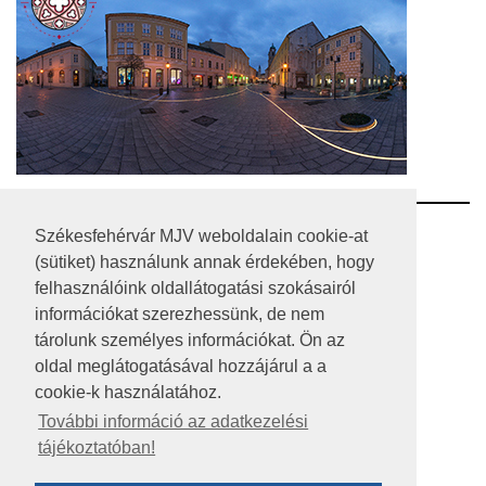
RSS
Székesfehérvár MJV weboldalain cookie-at
(sütiket) használunk annak érdekében, hogy
A HONLAP 2017.03.31-I ÁLLAPOTA
felhasználóink oldallátogatási szokásairól
információkat szerezhessünk, de nem
JOGI NYILATKOZAT
tárolunk személyes információkat. Ön az
IMPRESSZUM
oldal meglátogatásával hozzájárul a a
cookie-k használatához.
MÉDIAAJÁNLAT
További információ az adatkezelési
tájékoztatóban!
KÖZÉRDEKŰ ADATOK