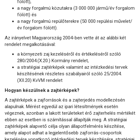
fölött),
a nagy forgalmú közutakra (3 000 000 jármű/év forgalom
fölött) és
a nagy forgalmú repülőterekre (50 000 repülési művelet/
év forgalom fölött).
Az irányelvet Magyarország 2004-ben vette át az alábbi két
rendelet megalkotásával:
a környezeti zaj kezeléséről és értékeléséről szóló
280/2004.(X.20.) Kormány rendelet,
a stratégiai zajtérképek valamint az intézkedési tervek
készítésének részletes szabályairól szóló 25/2004.
(XII.20) KvVM rendelet
Hogyan készülnek a zajtérképek?
A zajtérképek a zajforrások és a zajterjedés modellezésén
alapulnak. Mérést egyedül az ipari létesítmények esetén
végeznek, azonban a lakott területeket érő zajterhelés mértékét
ebben az esetben is számítással állapítják meg. A stratégiai
zajtérképek alapvető célja olyan állapotfelmérés készítése,
amely alapot adhat a legjelentősebb zajforrás-csoportok
kezelésére vonatkozó intézkedési tervek készítésére, stratégiai