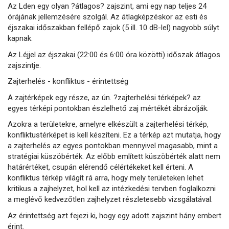
Az Lden egy olyan ?átlagos? zajszint, ami egy nap teljes 24
órájának jellemzésére szolgál. Az átlagképzéskor az esti és
éjszakai időszakban fellépő zajok (5 ill. 10 dB-lel) nagyobb súlyt
kapnak.
Az Léjjel az éjszakai (22:00 és 6:00 óra közötti) időszak átlagos
zajszintje.
Zajterhelés - konfliktus - érintettség
A zajtérképek egy része, az ún. ?zajterhelési térképek? az
egyes térképi pontokban észlelhető zaj mértékét ábrázolják.
Azokra a területekre, amelyre elkészült a zajterhelési térkép,
konfliktustérképet is kell készíteni. Ez a térkép azt mutatja, hogy
a zajterhelés az egyes pontokban mennyivel magasabb, mint a
stratégiai küszöbérték. Az előbb említett küszöbérték alatt nem
határértéket, csupán elérendő célértékeket kell érteni. A
konfliktus térkép világít rá arra, hogy mely területeken lehet
kritikus a zajhelyzet, hol kell az intézkedési tervben foglalkozni
a meglévő kedvezőtlen zajhelyzet részletesebb vizsgálatával.
Az érintettség azt fejezi ki, hogy egy adott zajszint hány embert
érint.