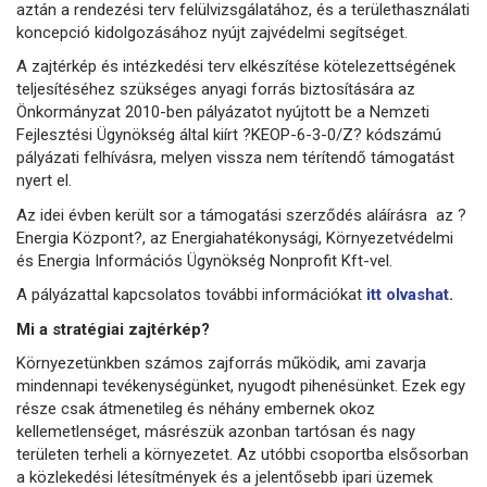
aztán a rendezési terv felülvizsgálatához, és a területhasználati
koncepció kidolgozásához nyújt zajvédelmi segítséget.
A zajtérkép és intézkedési terv elkészítése kötelezettségének
teljesítéséhez szükséges anyagi forrás biztosítására az
Önkormányzat 2010-ben pályázatot nyújtott be a Nemzeti
Fejlesztési Ügynökség által kiírt ?KEOP-6-3-0/Z? kódszámú
pályázati felhívásra, melyen vissza nem térítendő támogatást
nyert el.
Az idei évben került sor a támogatási szerződés aláírásra az ?
Energia Központ?, az Energiahatékonysági, Környezetvédelmi
és Energia Információs Ügynökség Nonprofit Kft-vel.
A pályázattal kapcsolatos további információkat
itt olvashat
.
Mi a stratégiai zajtérkép?
Környezetünkben számos zajforrás működik, ami zavarja
mindennapi tevékenységünket, nyugodt pihenésünket. Ezek egy
része csak átmenetileg és néhány embernek okoz
kellemetlenséget, másrészük azonban tartósan és nagy
területen terheli a környezetet. Az utóbbi csoportba elsősorban
a közlekedési létesítmények és a jelentősebb ipari üzemek