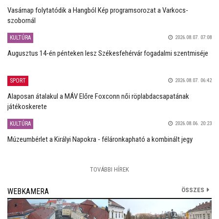
Vasárnap folytatódik a Hangból Kép programsorozat a Varkocs-
szobornál
KULTÚRA
2026.08.07. 07:08
Augusztus 14-én pénteken lesz Székesfehérvár fogadalmi szentmiséje
SPORT
2026.08.07. 06:42
Alaposan átalakul a MÁV Előre Foxconn női röplabdacsapatának
játékoskerete
KULTÚRA
2026.08.06. 20:23
Múzeumbérlet a Királyi Napokra - féláronkapható a kombinált jegy
TOVÁBBI HÍREK
ÖSSZES
WEBKAMERA