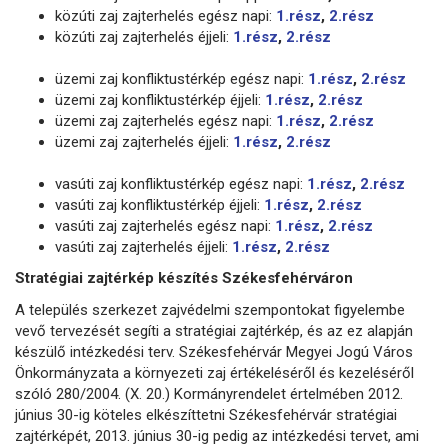
közúti zaj zajterhelés egész napi:
1.rész
,
2.rész
közúti zaj zajterhelés éjjeli:
1.rész
,
2.rész
üzemi zaj konfliktustérkép egész napi:
1.rész
,
2.rész
üzemi zaj konfliktustérkép éjjeli:
1.rész
,
2.rész
üzemi zaj zajterhelés egész napi:
1.rész
,
2.rész
üzemi zaj zajterhelés éjjeli:
1.rész
,
2.rész
vasúti zaj konfliktustérkép egész napi:
1.rész
,
2.rész
vasúti zaj konfliktustérkép éjjeli:
1.rész
,
2.rész
vasúti zaj zajterhelés egész napi:
1.rész
,
2.rész
vasúti zaj zajterhelés éjjeli:
1.rész
,
2.rész
Stratégiai zajtérkép készítés Székesfehérváron
A település szerkezet zajvédelmi szempontokat figyelembe
vevő tervezését segíti a stratégiai zajtérkép, és az ez alapján
készülő intézkedési terv. Székesfehérvár Megyei Jogú Város
Önkormányzata a környezeti zaj értékeléséről és kezeléséről
szóló
280/2004. (X. 20.) Kormányrendelet értelmében 2012.
június 30-ig köteles elkészíttetni Székesfehérvár stratégiai
zajtérképét, 2013. június 30-ig pedig az intézkedési tervet, ami