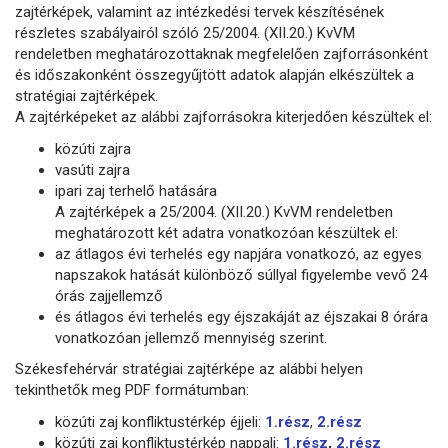
zajtérképek, valamint az intézkedési tervek készítésének
részletes szabályairól szóló 25/2004. (XII.20.) KvVM
rendeletben meghatározottaknak megfelelően zajforrásonként
és időszakonként összegyűjtött adatok alapján elkészültek a
stratégiai zajtérképek.
A zajtérképeket az alábbi zajforrásokra kiterjedően készültek el:
közúti zajra
vasúti zajra
ipari zaj terhelő hatására
A zajtérképek a 25/2004. (XII.20.) KvVM rendeletben
meghatározott két adatra vonatkozóan készültek el:
az átlagos évi terhelés egy napjára vonatkozó, az egyes
napszakok hatását különböző súllyal figyelembe vevő 24
órás zajjellemző
és átlagos évi terhelés egy éjszakáját az éjszakai 8 órára
vonatkozóan jellemző mennyiség szerint.
Székesfehérvár stratégiai zajtérképe az alábbi helyen
tekinthetők meg PDF formátumban:
közúti zaj konfliktustérkép éjjeli:
1.rész
,
2.rész
közúti zaj konfliktustérkép nappali:
1.rész
,
2.rész