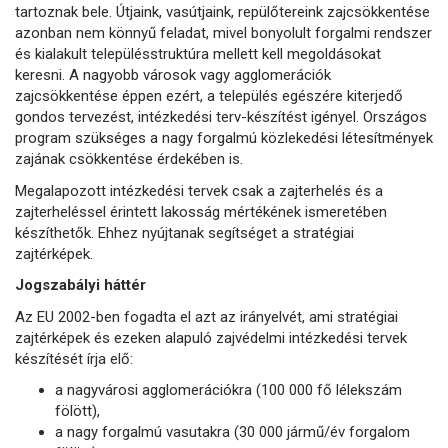
tartoznak bele. Útjaink, vasútjaink, repülőtereink zajcsökkentése
azonban nem könnyű feladat, mivel bonyolult forgalmi rendszer
és kialakult településstruktúra mellett kell megoldásokat
keresni. A nagyobb városok vagy agglomerációk
zajcsökkentése éppen ezért, a település egészére kiterjedő
gondos tervezést, intézkedési terv-készítést igényel. Országos
program szükséges a nagy forgalmú közlekedési létesítmények
zajának csökkentése érdekében is.
Megalapozott intézkedési tervek csak a zajterhelés és a
zajterheléssel érintett lakosság mértékének ismeretében
készíthetők. Ehhez nyújtanak segítséget a stratégiai
zajtérképek.
Jogszabályi háttér
Az EU 2002-ben fogadta el azt az irányelvét, ami stratégiai
zajtérképek és ezeken alapuló zajvédelmi intézkedési tervek
készítését írja elő:
a nagyvárosi agglomerációkra (100 000 fő lélekszám
fölött),
a nagy forgalmú vasutakra (30 000 jármű/év forgalom