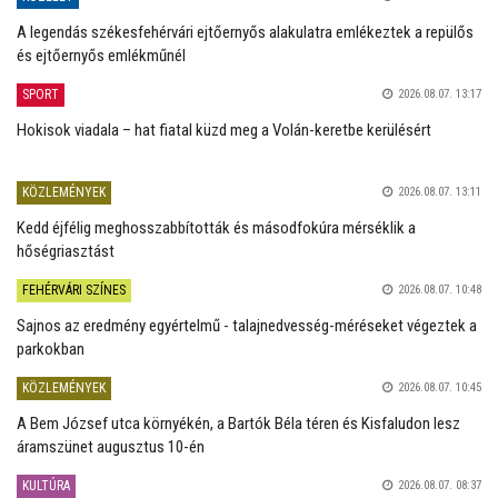
A legendás székesfehérvári ejtőernyős alakulatra emlékeztek a repülős
és ejtőernyős emlékműnél
SPORT
2026.08.07. 13:17
Hokisok viadala – hat fiatal küzd meg a Volán-keretbe kerülésért
KÖZLEMÉNYEK
2026.08.07. 13:11
Kedd éjfélig meghosszabbították és másodfokúra mérséklik a
hőségriasztást
FEHÉRVÁRI SZÍNES
2026.08.07. 10:48
Sajnos az eredmény egyértelmű - talajnedvesség-méréseket végeztek a
parkokban
KÖZLEMÉNYEK
2026.08.07. 10:45
A Bem József utca környékén, a Bartók Béla téren és Kisfaludon lesz
áramszünet augusztus 10-én
KULTÚRA
2026.08.07. 08:37