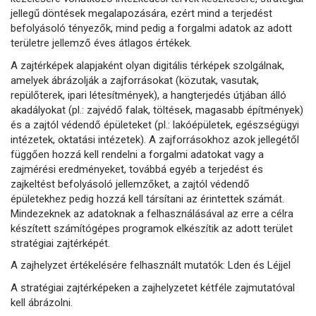
jellegű döntések megalapozására, ezért mind a terjedést
befolyásoló tényezők, mind pedig a forgalmi adatok az adott
területre jellemző éves átlagos értékek.
A zajtérképek alapjaként olyan digitális térképek szolgálnak,
amelyek ábrázolják a zajforrásokat (közutak, vasutak,
repülőterek, ipari létesítmények), a hangterjedés útjában álló
akadályokat (pl.: zajvédő falak, töltések, magasabb építmények)
és a zajtól védendő épületeket (pl.: lakóépületek, egészségügyi
intézetek, oktatási intézetek). A zajforrásokhoz azok jellegétől
függően hozzá kell rendelni a forgalmi adatokat vagy a
zajmérési eredményeket, továbbá egyéb a terjedést és
zajkeltést befolyásoló jellemzőket, a zajtól védendő
épületekhez pedig hozzá kell társítani az érintettek számát.
Mindezeknek az adatoknak a felhasználásával az erre a célra
készített számítógépes programok elkészítik az adott terület
stratégiai zajtérképét.
A zajhelyzet értékelésére felhasznált mutatók: Lden és Léjjel
A stratégiai zajtérképeken a zajhelyzetet kétféle zajmutatóval
kell ábrázolni.