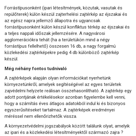
Forrástípusonként (ipari létesítmények, közutak, vasutak és
repülőterek) külön készül zajterhelési zajtérkép az éjszakai és
az egész napra jellemző állapotra és ugyancsak
forrástípusonként külön készül konfliktus térkép az éjszakai és
a teljes nappali időszak jellemzésére. A nagyvárosi
agglomerációkra tehát (ha a területükön mind a négy
forrástípus fellelhető) összesen 16 db, a nagy forgalmú
közlekedési zajtérképekre pedig 4 db különböző zajtérkép
készül.
Még néhány fontos tudnivaló
A zajtérképek alapján olyan információkat nyerhetünk
környezetünkről, amelyek segítéségével az egyes területek
zajvédelmi helyzete reálisan összehasonlítható. A zajtérkép egy
adott pontjának értékelésekor azonban figyelembe kell venni,
hogy a számítás éves átlagos adatokból indul ki és bizonyos
egyszerűsítéseket tartalmaz. A zajtérképek eredményei
méréssel nem ellenőrizhetők vissza.
A környezetvédelmi jogszabályok között találunk olyat, amelyik
az ipari és a közlekedési létesítményektől származó zajra ?