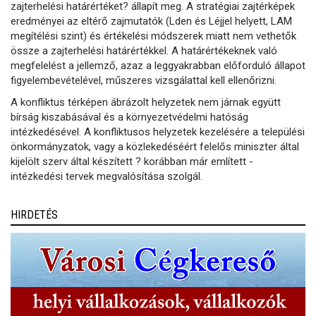
zajterhelési határértéket? állapít meg. A stratégiai zajtérképek
eredményei az eltérő zajmutatók (Lden és Léjjel helyett, LAM
megítélési szint) és értékelési módszerek miatt nem vethetők
össze a zajterhelési határértékkel. A határértékeknek való
megfelelést a jellemző, azaz a leggyakrabban előforduló állapot
figyelembevételével, műszeres vizsgálattal kell ellenőrizni.
A konfliktus térképen ábrázolt helyzetek nem járnak együtt
bírság kiszabásával és a környezetvédelmi hatóság
intézkedésével. A konfliktusos helyzetek kezelésére a települési
önkormányzatok, vagy a közlekedéséért felelős miniszter által
kijelölt szerv által készített ? korábban már említett -
intézkedési tervek megvalósítása szolgál.
HIRDETÉS