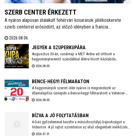
SZERB CENTER ÉRKEZETT
A nyáron alaposan átalakult fehérvári kosarasok játékoskerete
szerb centerrel erősödött, az előző idényben a francia
másodosztályban kosárlabdázó Mladen Vujics érkezik a királyok
2026.08.06.
városába. A klub egy év után elköszönt Carlos Vallejótól, aki a
tavalyi idényben másodedzőként segítette a csapat munkáját.
JEGYEK A SZUPERKUPÁRA
Augusztus 30-án, vasárnap a MET Aréna ad otthont a
hagyományteremtő szándékkal életre hívott kézilabda
szuperkupának. A hölgyeknél a Győri Audi ETO és a
2026.08.05.
Ferencváros, míg a férfiaknál a Veszprém és a Szeged küzd
meg a serlegért. A világklasszis csapatokat felvonultató
kézilabdaünnepre jegyek már kaphatók!
BENCE-HEGYI FÉLMARATON
A hagyományok szerint idén nyáron is megrendezik az
államalapítás ünnepén a Bence-hegyi félmaratont a Velencei-
tónál. Az ingyenes közösségi futáson több táv közül is
2026.08.05.
választhatnak a résztvevők, akik az esemény végén egyedi
cserépéremmel is gazdagodhatnak.
BÍZVA A JÓ FOLYTATÁSBAN
4-0-ás győzelemmel kezdte a másodosztályú bajnokságot a
Videoton. A jó rajtot szombaton az első idegenbeli mérkőzés
követi, a tavaly még NB I-es Kazincbarcika otthonában.
2026.07.31.