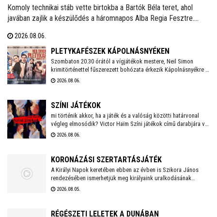
Komoly technikai stáb vette birtokba a Bartók Béla teret, ahol
javában zajlik a készülődés a háromnapos Alba Regia Fesztre.
Péntek estétől vasárnap estig a jazz számos formája
2026.08.06.
megmutatkozik itt és a Múzeumkertben. Idén is több száz
vendégre számítanak az ingyenes koncerteken, ezért
PLETYKAFÉSZEK KÁPOLNÁSNYÉKEN
mindenképpen érdemes időben érkezni és elfoglalni egy
Szombaton 20.30 órától a vígjátékok mestere, Neil Simon
krimitörténettel fűszerezett bohózata érkezik Kápolnásnyékre a
kényelmes, jó helyet .
Veres1 Színház előadásában, amely az első perctől az utolsóig
2026.08.06.
fenntartja a feszültséget, miközben kivételes lehetőséget kínál
a színészeknek az önfeledt, egész színpadot betöltő
komédiázásra.
SZÍNI JÁTÉKOK
mi történik akkor, ha a játék és a valóság közötti határvonal
végleg elmosódik? Victor Haïm Színi játékok című darabjára vár
minden érdeklődőt augusztus 8-án 19.00 órai kezdettel a
2026.08.06.
Prospero Színkör a V54 Színház és Kultúrtérben.
KORONÁZÁSI SZERTARTÁSJÁTÉK
A Királyi Napok keretében ebben az évben is Szikora János
rendezésében ismerhetjük meg királyaink uralkodásának
történetét. Idén újra a Nemzeti Emlékhely ad otthont a
2026.08.05.
koronázásokról szóló előadásoknak.
RÉGÉSZETI LELETEK A DUNÁBAN