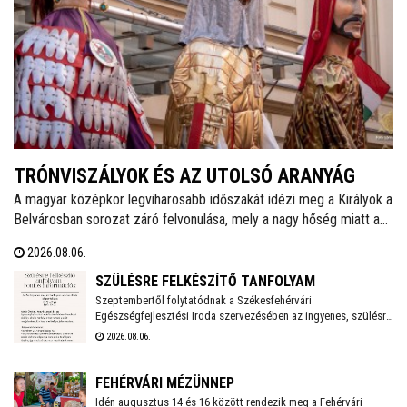
TRÓNVISZÁLYOK ÉS AZ UTOLSÓ ARANYÁG
A magyar középkor legviharosabb időszakát idézi meg a Királyok a
Belvárosban sorozat záró felvonulása, mely a nagy hőség miatt a
szokásosnál egy órával később, 18 órakor indul a Vörösmarty
2026.08.06.
Színháztól. A menetet gólyalábasok és régizenészek kísérik.
SZÜLÉSRE FELKÉSZÍTŐ TANFOLYAM
Szeptembertől folytatódnak a Székesfehérvári
Egészségfejlesztési Iroda szervezésében az ingyenes, szülésre
felkészítő tanfolyamok. Az idei évben még két turnusra lehet
2026.08.06.
jelentkezni és várják a 20. várandósági hetet betöltött leendő
anyukák jelentkezését.
FEHÉRVÁRI MÉZÜNNEP
Idén augusztus 14 és 16 között rendezik meg a Fehérvári