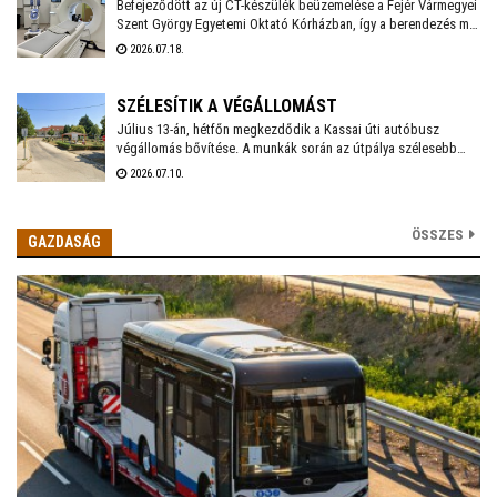
Befejeződött az új CT-készülék beüzemelése a Fejér Vármegyei
Szent György Egyetemi Oktató Kórházban, így a berendezés már
a mindennapi betegellátást szolgálja - közölte a
2026.07.18.
székesfehérvári kórház a honlapján.
SZÉLESÍTIK A VÉGÁLLOMÁST
Július 13-án, hétfőn megkezdődik a Kassai úti autóbusz
végállomás bővítése. A munkák során az útpálya szélesebb
lesz, hogy az autóbuszok ki tudják kerülni egymást. A
2026.07.10.
szélesítés és a szegélyépítések során a felszálló peront is
áthelyezik. A munkálatok várhatóan augusztus első felébe
zárulnak. Arra kérik az utasokat, figyeljék a kihelyezett
ÖSSZES
GAZDASÁG
jelzéseket, és az átépítés idején kijelölt ideiglenes megállókat.