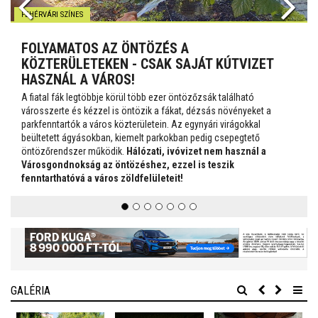
FEHÉRVÁRI SZÍNES
FOLYAMATOS AZ ÖNTÖZÉS A
KÖZTERÜLETEKEN - CSAK SAJÁT KÚTVIZET
HASZNÁL A VÁROS!
A fiatal fák legtöbbje körül több ezer öntözőzsák található
városszerte és kézzel is öntözik a fákat, dézsás növényeket a
parkfenntartók a város közterületein. Az egynyári virágokkal
beültetett ágyásokban, kiemelt parkokban pedig csepegtető
öntözőrendszer működik.
Hálózati, ivóvizet nem használ a
Városgondnokság az öntözéshez, ezzel is teszik
fenntarthatóvá a város zöldfelületeit!
GALÉRIA