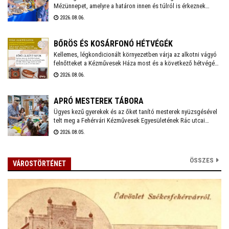
Mézünnepet, amelyre a határon innen és túlról is érkeznek
mézlovagrendek: a látványos felvonulás mellett a gyerekeket
2026.08.06.
"Zümmögő" játszóház is várja majd az Országzászló téren, de
természetesen lesz mézvásár, mézkóstolás is
különlegességekkel.
BŐRÖS ÉS KOSÁRFONÓ HÉTVÉGÉK
Kellemes, légkondicionált környezetben várja az alkotni vágyó
felnőtteket a Kézművesek Háza most és a következő hétvégén.
Augusztus 7-9-e között bőrös napokat, majd augusztus 15-17-
2026.08.06.
e között kosárfonó napokat szerveznek a Rác utca 27-ben –
mindkettőre lehet még jelentkezni.
APRÓ MESTEREK TÁBORA
Ügyes kezű gyerekek és az őket tanító mesterek nyüzsgésével
telt meg a Fehérvári Kézművesek Egyesületének Rác utcai
portája. Ezen a héten zajlik a Gyermekműhely alkotótábor
2026.08.05.
második turnusa, ahol mintegy tíz diák tölti a vakációt kreatív,
tartalmas elfoglaltságokkal. A tábor a tervek szerint jövőre is
folytatódik július és augusztus első hetében.
ÖSSZES
VÁROSTÖRTÉNET