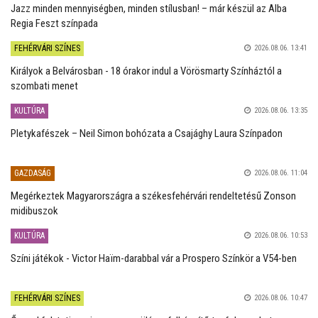
Jazz minden mennyiségben, minden stílusban! – már készül az Alba
Regia Feszt színpada
FEHÉRVÁRI SZÍNES
2026.08.06. 13:41
Királyok a Belvárosban - 18 órakor indul a Vörösmarty Színháztól a
szombati menet
KULTÚRA
2026.08.06. 13:35
Pletykafészek – Neil Simon bohózata a Csajághy Laura Színpadon
GAZDASÁG
2026.08.06. 11:04
Megérkeztek Magyarországra a székesfehérvári rendeltetésű Zonson
midibuszok
KULTÚRA
2026.08.06. 10:53
Színi játékok - Victor Haïm-darabbal vár a Prospero Színkör a V54-ben
FEHÉRVÁRI SZÍNES
2026.08.06. 10:47