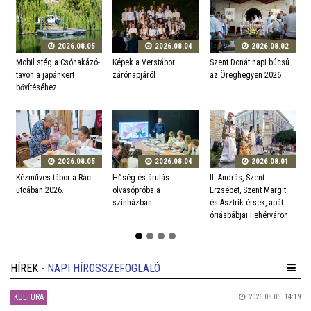
2026.08.05
2026.08.04
2026.08.02
Mobil stég a Csónakázó-
Képek a Verstábor
Szent Donát napi búcsú
V
tavon a japánkert
zárónapjáról
az Öreghegyen 2026
v
bővítéséhez
2026.08.05
2026.08.04
2026.08.01
Kézműves tábor a Rác
Hűség és árulás -
II. András, Szent
N
utcában 2026.
olvasópróba a
Erzsébet, Szent Margit
e
színházban
és Asztrik érsek, apát
l
óriásbábjai Fehérváron
HÍREK
- NAPI HÍRÖSSZEFOGLALÓ
KULTÚRA
2026.08.06. 14:19