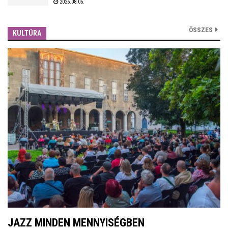
2026.08.05.
mezőgazdasági és lakóépületeket, tartályokat, állatokat
veszélyeztet.
ÖSSZES
KULTÚRA
JAZZ MINDEN MENNYISÉGBEN