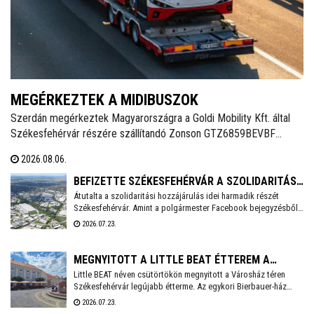
MEGÉRKEZTEK A MIDIBUSZOK
Szerdán megérkeztek Magyarországra a Goldi Mobility Kft. által
Székesfehérvár részére szállítandó Zonson GTZ6859BEVBF
elektromos midibuszok - írja a Magyarbusz Info. A 8,5 méter
2026.08.06.
hosszú járműveket nettó 126,23 millió forintos darabonkénti
vételáron szerzi be Székesfehérvár.
BEFIZETTE SZÉKESFEHÉRVÁR A SZOLIDARITÁSI
Átutalta a szolidaritási hozzájárulás idei harmadik részét
HOZZÁJÁRULÁS AKTUÁLIS RÉSZLETÉT
Székesfehérvár. Amint a polgármester Facebook bejegyzésből
kiderül, idén még 3,6 milliárd forintot kell befizetnie a városnak.
2026.07.23.
MEGNYITOTT A LITTLE BEAT ÉTTEREM A
Little BEAT néven csütörtökön megnyitott a Városház téren
VÁROSHÁZ TÉREN
Székesfehérvár legújabb étterme. Az egykori Bierbauer-ház
helyén 2010 óta a Pátria étterem működött egészen tavaly év
2026.07.23.
végéig, amikor a lejáró bérleti szerződés miatt kötelezően