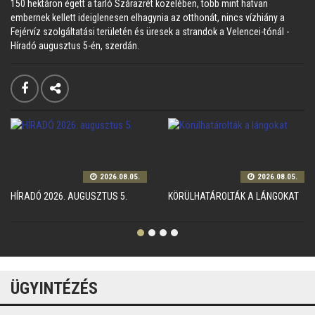
150 hektáron égett a tarló Szárazrét közelében, több mint hatvan
embernek kellett ideiglenesen elhagynia az otthonát, nincs vízhiány a
Fejérvíz szolgáltatási területén és üresek a strandok a Velencei-tónál -
Híradó augusztus 5-én, szerdán.
2026.08.05.
2026.08.05.
HÍRADÓ 2026. AUGUSZTUS 5.
KÖRÜLHATÁROLTÁK A LÁNGOKAT
ÜGYINTÉZÉS