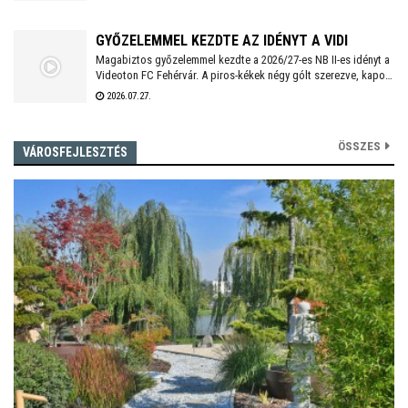
GYŐZELEMMEL KEZDTE AZ IDÉNYT A VIDI
Magabiztos győzelemmel kezdte a 2026/27-es NB II-es idényt a
Videoton FC Fehérvár. A piros-kékek négy gólt szerezve, kapott
találat nélkül múlták felül a tavalyi szezon negyedik
2026.07.27.
helyezettjét.
ÖSSZES
VÁROSFEJLESZTÉS