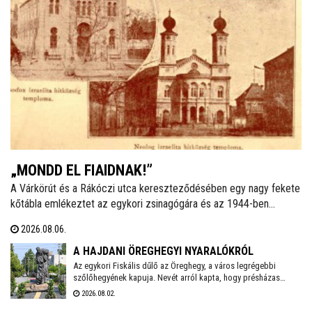
„MONDD EL FIAIDNAK!”
A Várkörút és a Rákóczi utca kereszteződésében egy nagy fekete
kőtábla emlékeztet az egykori zsinagógára és az 1944-ben
elhurcolt zsidóságra. Ha a helyi izraelita közösségről van szó, a
2026.08.06.
legtöbben a vészkorszakot és az azt közvetlenül megelőző
éveket idézik fel. Talán azért, mert nem ismerik a korábbi időket,
A HAJDANI ÖREGHEGYI NYARALÓKRÓL
mint ahogy sokan azt sem tudják: ma is létezik hitközség a
Az egykori Fiskális dűlő az Öreghegy, a város legrégebbi
szőlőhegyének kapuja. Nevét arról kapta, hogy présházas
városban.
telkeit többnyire városi tisztviselők, hivatalnokok vásárolták
2026.08.02.
meg, amelyeken kisebb-nagyobb szőlőhegyi lakokat, több