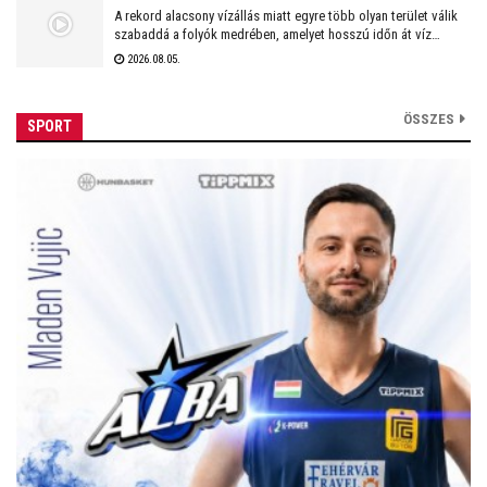
A rekord alacsony vízállás miatt egyre több olyan terület válik
szabaddá a folyók medrében, amelyet hosszú időn át víz
borított. A visszahúzódó Duna és más folyók sokszor nemcsak
2026.08.05.
a homokpadokat mutatják meg, hanem akár évszázadok óta
rejtőző régészeti emlékeket is.
ÖSSZES
SPORT