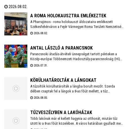
közösségi oldalán a város polgármestere. Hétfőtől is tehát a
2026.08.02.
megszokott nyári nyitva tartással fogadják a piciket a bölcsődék
és az óvodák!
A ROMA HOLOKAUSZTRA EMLÉKEZTEK
A Pharrajimos - roma holokauszt áldozataira emlékezett
Székesfehérváron a Fejér Vármegyei Roma Területi Nemzetiségi
Önkormányzat, ahova az egész vármegyéből érkeztek
2026.08.02.
megemlékezők. Az Öreghegyi Közösségi Házban tartott
megemlékezésen zenés, balladai történetfelolvasás idézte fel a
múlt fájdalmát a Romano Glaszo közreműködésével.
ANTAL LÁSZLÓ A PARANCSNOK
Parancsnoki átadás-átvételi ünnepséget tartott pénteken a
Közép-európai Többnemzeti Hadosztály-parancsnokság (HQ
MND-C) Székesfehérváron, amelynek során a szlovák Tibor
2026.07.31.
Králik vezérőrnagy átadta a parancsnoki feladatokat Antal
László vezérőrnagynak. Az ő személyében így első alkalommal
vezeti magyar parancsnok a nemzetközi katonai szervezetet.
KÖRÜLHATÁROLTÁK A LÁNGOKAT
A tűzoltók körülhatárolták a lángba borult mezőt. Szerda
délben csaptak fel a lángok a 8-as főút mellett, a tűz
lakóházakat, melléképületeket, valamint lakó- és
2026.08.05.
mezőgazdasági épületeket veszélyeztetett. Jelenleg a tűzoltás
utómunkálatai zajlanak.
TŰZVESZÉLYBEN A LAKÓHÁZAK
Több lakónak már el kellett hagynia az otthonát, miután tűz
ütött ki a 8-as főút közelében. A város határában gyulladt meg
az avar, a bozótos, a tarló, és az aljnövényzet. A tűz