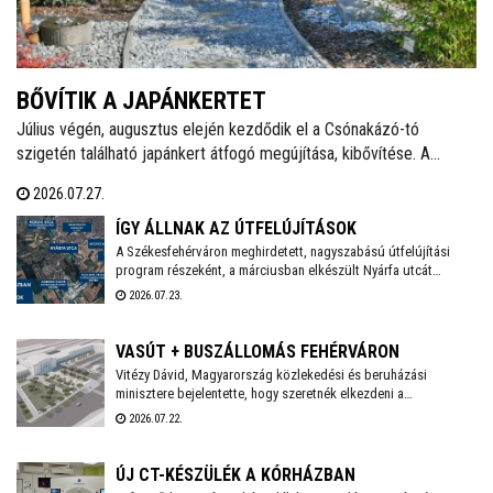
BŐVÍTIK A JAPÁNKERTET
Július végén, augusztus elején kezdődik el a Csónakázó-tó
szigetén található japánkert átfogó megújítása, kibővítése. A
munkálatok várhatóan november végéig tartanak, a kivitelezés
2026.07.27.
ideje alatt a munkálatokkal érintett területet a látogatók elől
lezárják.
ÍGY ÁLLNAK AZ ÚTFELÚJÍTÁSOK
A Székesfehérváron meghirdetett, nagyszabású útfelújítási
program részeként, a márciusban elkészült Nyárfa utcát
követően a Közgyűlés szakbizottsága legutóbbi ülésén újabb
2026.07.23.
utcák – köztük a Palotai út egy szakasza, valamint a Hársfa, a
Fenyőfa és a Topolyai utca – esetében választotta ki a nyertes
kivitelezőket - adta hírül közösségi oldalán Székesfehérvár
VASÚT + BUSZÁLLOMÁS FEHÉRVÁRON
polgármestere.. Már zajlik a Nagyszombati út 800 méteres
Vitézy Dávid, Magyarország közlekedési és beruházási
szakaszának felújítása, és kezdődhet a Bébic utcai
minisztere bejelentette, hogy szeretnék elkezdeni a
szabadidőpark fejlesztése is.
székesfehérvári vasúti csomópont teljes körű átépítését,
2026.07.22.
amelynek tervei már régóta készen állnak. A beruházás IKOP
plusz forrásból, mintegy 20 milliárd forintból valósul meg, és
2030-ig befejeződhet.
ÚJ CT-KÉSZÜLÉK A KÓRHÁZBAN