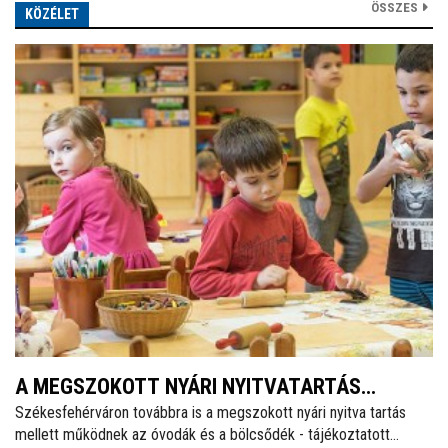
ÖSSZES
KÖZÉLET
A MEGSZOKOTT NYÁRI NYITVATARTÁS
Székesfehérváron továbbra is a megszokott nyári nyitva tartás
MELLETT MŰKÖDNEK A FEHÉRVÁRI ÓVODÁK
mellett működnek az óvodák és a bölcsődék - tájékoztatott
ÉS BÖLCSŐDÉK