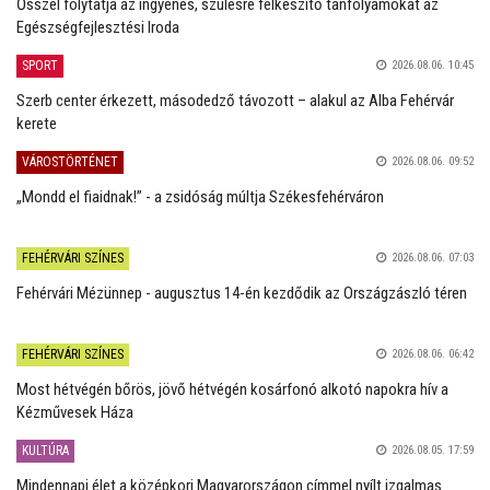
Ősszel folytatja az ingyenes, szülésre felkészítő tanfolyamokat az
Egészségfejlesztési Iroda
SPORT
2026.08.06. 10:45
Szerb center érkezett, másodedző távozott – alakul az Alba Fehérvár
kerete
VÁROSTÖRTÉNET
2026.08.06. 09:52
„Mondd el fiaidnak!” - a zsidóság múltja Székesfehérváron
FEHÉRVÁRI SZÍNES
2026.08.06. 07:03
Fehérvári Mézünnep - augusztus 14-én kezdődik az Országzászló téren
FEHÉRVÁRI SZÍNES
2026.08.06. 06:42
Most hétvégén bőrös, jövő hétvégén kosárfonó alkotó napokra hív a
Kézművesek Háza
KULTÚRA
2026.08.05. 17:59
Mindennapi élet a középkori Magyarországon címmel nyílt izgalmas