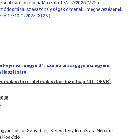
vizsgálatáról szóló határozata 17/5-2/2025.(V.22.)
k módosítása, szavazóhelyiségek címének , megnevezésének
se 17/10-2/2025.(XI.25.)
ta Fejér vármegye 01. számú országgyűlési egyéni
választásáról
i választókerületi választási bizottság (01. OEVB)
5038
s
Magyar Polgári Szövetség-Kereszténydemokrata Néppárt
s Koakíció