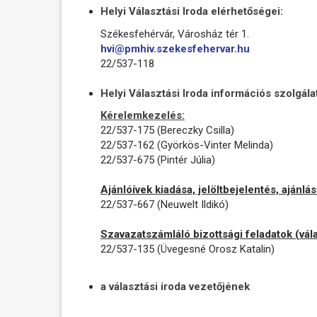
Helyi Választási Iroda elérhetőségei:
Székesfehérvár, Városház tér 1.
hvi@pmhiv.szekesfehervar.hu
22/537-118
Helyi Választási Iroda információs szolgál
Kérelemkezelés:
22/537-175 (
Bereczky Csilla)
22/537-162 (
Györkös-Vinter Melinda
)
22/537-675 (Pintér Júlia)
Ajánlóívek kiadása, jelöltbejelentés, ajánlá
22/537-667 (Neuwelt Ildikó)
Szavazatszámláló bizottsági feladatok (vála
22/537-135 (Üvegesné Orosz Katalin)
a választási iroda vezetőjének