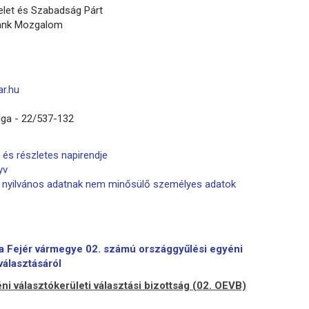
telet és Szabadság Párt
zánk Mozgalom
r.hu
lga - 22/537-132
 és részletes napirendje
yv
ől nyilvános adatnak nem minősülő személyes adatok
ta Fejér vármegye 02. számú országgyűlési egyéni
választásáról
i választókerületi választási bizottság (02. OEVB)