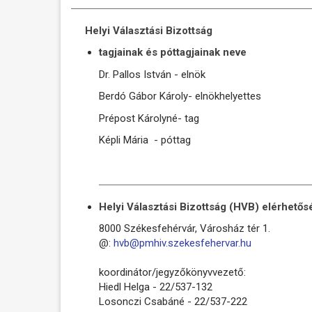
Helyi Választási Bizottság
tagjainak és póttagjainak neve
Dr. Pallos István - elnök
Berdó Gábor Károly- elnökhelyettes
Prépost Károlyné- tag
Képli Mária - póttag
Helyi Választási Bizottság (HVB) elérhetős
8000 Székesfehérvár, Városház tér 1.
@:
hvb@pmhiv.szekesfehervar.hu
koordinátor/jegyzőkönyvvezető:
Hiedl Helga - 22/537-132
Losonczi Csabáné - 22/537-222