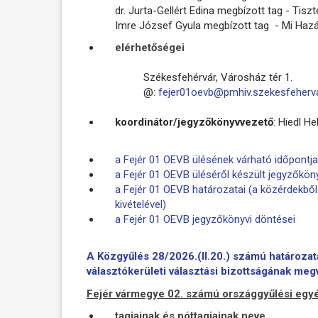
dr. Jurta-Gellért Edina megbízott tag - Tisz
Imre József Gyula megbízott tag - Mi Ha
elérhetőségei
Székesfehérvár, Városház tér 1.
@:
fejer01oevb@pmhiv.szekesfeherva
koordinátor/jegyzőkönyvvezető
:
Hiedl He
a Fejér 01 OEVB ülésének várható időpontja
a Fejér 01 OEVB üléséről készült jegyzőkön
a Fejér 01 OEVB határozatai (a közérdekb
kivételével)
a Fejér 01 OEVB
jegyzőkönyvi döntései
A Közgyűlés 28/2026.(II.20.) számú határoza
választókerületi választási bizottságának meg
Fejér vármegye 02. számú országgyűlési egyén
tagjainak és póttagjainak neve