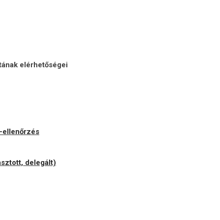
atának elérhetőségei
s-ellenőrzés
sztott, delegált)