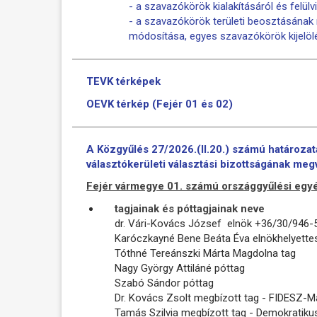
- a szavazókörök kialakításáról és felül
- a szavazókörök területi beosztásána
módosítása, egyes szavazókörök kijelölé
TEVK térképek
OEVK térkép (Fejér 01 és 02)
A Közgyűlés 27/2026.(II.20.) számú határoza
választókerületi választási bizottságának meg
Fejér vármegye 01. számú országgyűlési egyén
tagjainak és póttagjainak neve
dr. Vári-Kovács József elnök +36/30/946-
Karóczkayné Bene Beáta Éva elnökhelyette
Tóthné Tereánszki Márta Magdolna tag
Nagy György Attiláné póttag
Szabó Sándor póttag
Dr. Kovács Zsolt megbízott tag - FIDESZ-
Tamás Szilvia megbízott tag - Demokratiku