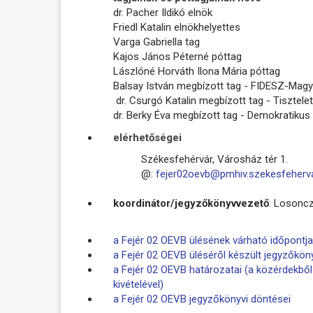
dr. Pacher Ildikó elnök
Friedl Katalin elnökhelyettes
Varga Gabriella tag
Kajos János Péterné póttag
Lászlóné Horváth Ilona Mária póttag
Balsay István megbízott tag - FIDESZ-Mag
dr. Csurgó Katalin megbízott tag - Tisztel
dr. Berky Éva megbízott tag - Demokratikus 
elérhetőségei
Székesfehérvár, Városház tér 1.
@:
fejer02oevb@pmhiv.szekesfeherva
koordinátor/jegyzőkönyvvezető
:
Losoncz
a Fejér 02 OEVB ülésének várható időpontja
a Fejér 02 OEVB üléséről készült jegyzőkön
a Fejér 02 OEVB határozatai (a közérdekb
kivételével)
a Fejér 02 OEVB jegyzőkönyvi döntései