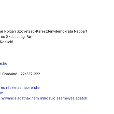
yar Polgári Szövetség-Kereszténydemokrata Néppárt
et és Szabadság Párt
Koalíció
r.hu
i Csabáné - 22/537-222
 és részletes napirendje
yv
ől nyilvános adatnak nem minősülő személyes adatok