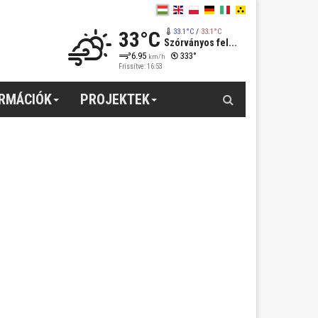
33°C
33.1°C
/
33.1°C
Szórványos fel...
6.95
333°
km/h
Frissítve: 16:53
Keresés
ORMÁCIÓK
PROJEKTEK