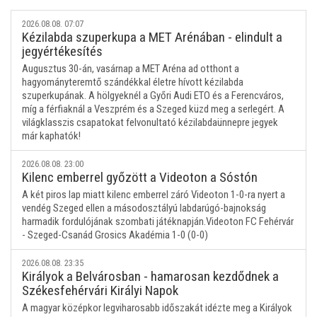
2026.08.08. 07:07
Kézilabda szuperkupa a MET Arénában - elindult a
jegyértékesítés
Augusztus 30-án, vasárnap a MET Aréna ad otthont a
hagyományteremtő szándékkal életre hívott kézilabda
szuperkupának. A hölgyeknél a Győri Audi ETO és a Ferencváros,
míg a férfiaknál a Veszprém és a Szeged küzd meg a serlegért. A
világklasszis csapatokat felvonultató kézilabdaünnepre jegyek
már kaphatók!
2026.08.08. 23:00
Kilenc emberrel győzött a Videoton a Sóstón
A két piros lap miatt kilenc emberrel záró Videoton 1-0-ra nyert a
vendég Szeged ellen a másodosztályú labdarúgó-bajnokság
harmadik fordulójának szombati játéknapján.Videoton FC Fehérvár
- Szeged-Csanád Grosics Akadémia 1-0 (0-0)
2026.08.08. 23:35
Királyok a Belvárosban - hamarosan kezdődnek a
Székesfehérvári Királyi Napok
A magyar középkor legviharosabb időszakát idézte meg a Királyok