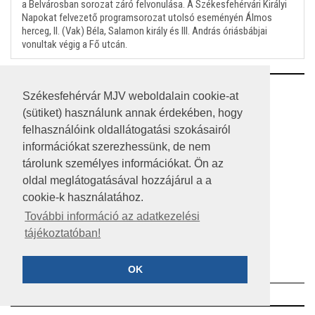
a Belvárosban sorozat záró felvonulása. A Székesfehérvári Királyi
Napokat felvezető programsorozat utolsó eseményén Álmos
herceg, II. (Vak) Béla, Salamon király és III. András óriásbábjai
vonultak végig a Fő utcán.
RSS
Székesfehérvár MJV weboldalain cookie-at
(sütiket) használunk annak érdekében, hogy
A HONLAP 2017.03.31-I ÁLLAPOTA
felhasználóink oldallátogatási szokásairól
információkat szerezhessünk, de nem
JOGI NYILATKOZAT
tárolunk személyes információkat. Ön az
IMPRESSZUM
oldal meglátogatásával hozzájárul a a
cookie-k használatához.
MÉDIAAJÁNLAT
További információ az adatkezelési
tájékoztatóban!
KÖZÉRDEKŰ ADATOK
ADATVÉDELEM
OK
©2023 SZÉKESFEHÉRVÁR MEGYEI JOGÚ VÁROS