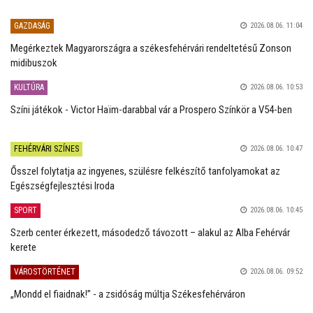
GAZDASÁG
2026.08.06. 11:04
Megérkeztek Magyarországra a székesfehérvári rendeltetésű Zonson
midibuszok
KULTÚRA
2026.08.06. 10:53
Színi játékok - Victor Haïm-darabbal vár a Prospero Színkör a V54-ben
FEHÉRVÁRI SZÍNES
2026.08.06. 10:47
Ősszel folytatja az ingyenes, szülésre felkészítő tanfolyamokat az
Egészségfejlesztési Iroda
SPORT
2026.08.06. 10:45
Szerb center érkezett, másodedző távozott – alakul az Alba Fehérvár
kerete
VÁROSTÖRTÉNET
2026.08.06. 09:52
„Mondd el fiaidnak!” - a zsidóság múltja Székesfehérváron