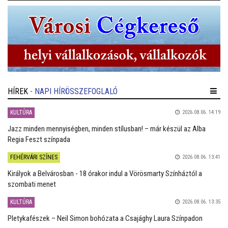
HÍREK
- NAPI HÍRÖSSZEFOGLALÓ
KULTÚRA
2026.08.06. 14:19
Jazz minden mennyiségben, minden stílusban! – már készül az Alba
Regia Feszt színpada
FEHÉRVÁRI SZÍNES
2026.08.06. 13:41
Királyok a Belvárosban - 18 órakor indul a Vörösmarty Színháztól a
szombati menet
KULTÚRA
2026.08.06. 13:35
Pletykafészek – Neil Simon bohózata a Csajághy Laura Színpadon