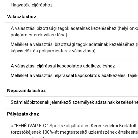
Hagyatéki eljáráshoz
Választáshoz
A választási bizottsági tagok adatainak kezeléséhez (helyi ön
polgármesterek választása)
Melléklet a választási bizottsági tagok adatainak kezeléséhez 
képviselők és polgármesterek választása)
A választási eljárással kapcsolatos adatkezeléshez
Melléklet a választási eljárással kapcsolatos adatkezelési táj
Népszámláláshoz
Számlálóbiztosnak jelentkező személyek adatainak kezeléséh
Pályázatokhoz
a ”FEHÉRVÁR F. C.” Sportszolgáltató és Kereskedelmi Korlátol
törzstőkéjének 100%-át megtestesítő üzletrészének értékesítés