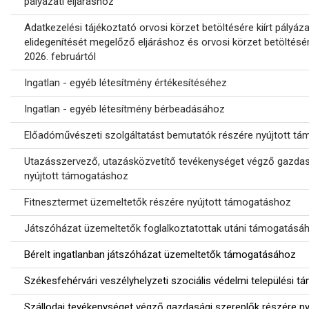
pályázati eljáráshoz
Adatkezelési tájékoztató orvosi körzet betöltésére kiírt pályáza
elidegenítését megelőző eljáráshoz és orvosi körzet betöltés
2026. februártól
Ingatlan - egyéb létesítmény értékesítéséhez
Ingatlan - egyéb létesítmény bérbeadásához
Előadóművészeti szolgáltatást bemutatók részére nyújtott t
Utazásszervező, utazásközvetítő tevékenységet végző gazdas
nyújtott támogatáshoz
Fitnesztermet üzemeltetők részére nyújtott támogatáshoz
Játszóházat üzemeltetők foglalkoztatottak utáni támogatásá
Bérelt ingatlanban játszóházat üzemeltetők támogatásához
Székesfehérvári veszélyhelyzeti szociális védelmi települési 
Szállodai tevékenységet végző gazdasági szereplők részére n