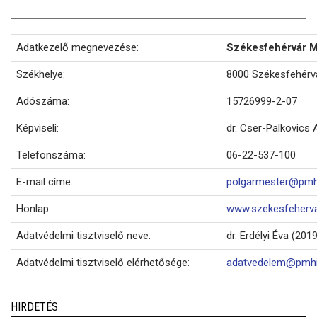
Adatkezelő megnevezése:
Székesfehérvár 
Székhelye:
8000 Székesfehérvá
Adószáma:
15726999-2-07
Képviseli:
dr. Cser-Palkovics
Telefonszáma:
06-22-537-100
E-mail címe:
polgarmester@pmhi
Honlap:
www.szekesfeherva
Adatvédelmi tisztviselő neve:
dr. Erdélyi Éva (201
Adatvédelmi tisztviselő elérhetősége:
adatvedelem@pmhiv
HIRDETÉS