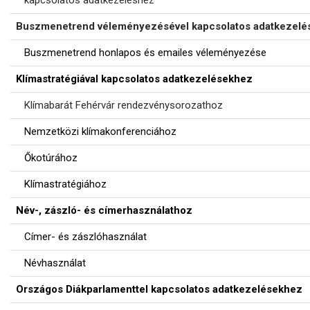
Buszmenetrend véleményezésével kapcsolatos adatkezelé
Buszmenetrend honlapos és emailes véleményezése
Klímastratégiával kapcsolatos adatkezelésekhez
Klímabarát Fehérvár rendezvénysorozathoz
N
emzetközi klímakonferenciához
Őkotúrához
Klímastratégiához
Név-, zászló- és címerhasználathoz
Címer- és zászlóhasználat
Névhasználat
Országos Diákparlamenttel kapcsolatos adatkezelésekhez