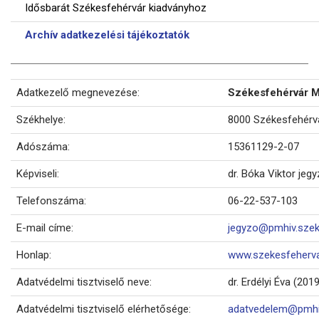
Idősbarát Székesfehérvár kiadványhoz
Archív adatkezelési tájékoztatók
Adatkezelő megnevezése:
Székesfehérvár M
Székhelye:
8000 Székesfehérvá
Adószáma:
15361129-2-07
Képviseli:
dr. Bóka Viktor jeg
Telefonszáma:
06-22-537-103
E-mail címe:
jegyzo@pmhiv.szek
Honlap:
www.szekesfeherva
Adatvédelmi tisztviselő neve:
dr. Erdélyi Éva (201
Adatvédelmi tisztviselő elérhetősége:
adatvedelem@pmhiv