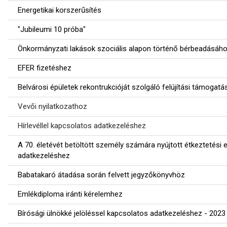
Energetikai korszerűsítés
"Jubileumi 10 próba"
Önkormányzati lakások szociális alapon történő bérbeadásáh
EFER fizetéshez
Belvárosi épületek rekontrukcióját szolgáló felújítási támogatá
Vevői nyilatkozathoz
Hírlevéllel kapcsolatos adatkezeléshez
A 70. életévét betöltött személy számára nyújtott étkeztetési 
adatkezeléshez
Babatakaró átadása során felvett jegyzőkönyvhöz
Emlékdiploma iránti kérelemhez
Bírósági ülnökké jelöléssel kapcsolatos adatkezeléshez - 2023