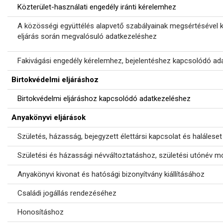
Közterület-használati engedély iránti kérelemhez
A közösségi együttélés alapvető szabályainak megsértésével 
eljárás során megvalósuló adatkezeléshez
Fakivágási engedély kérelemhez, bejelentéshez kapcsolódó ad
Birtokvédelmi eljáráshoz
Birtokvédelmi eljáráshoz kapcsolódó adatkezeléshez
Anyakönyvi eljárások
Születés, házasság, bejegyzett élettársi kapcsolat és haláles
Születési és házassági névváltoztatáshoz, születési utónév 
Anyakönyvi kivonat és hatósági bizonyítvány kiállításához
Családi jogállás rendezéséhez
Honosításhoz