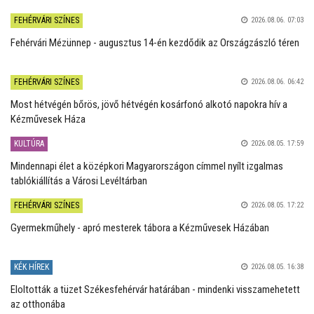
FEHÉRVÁRI SZÍNES
2026.08.06. 07:03
Fehérvári Mézünnep - augusztus 14-én kezdődik az Országzászló téren
FEHÉRVÁRI SZÍNES
2026.08.06. 06:42
Most hétvégén bőrös, jövő hétvégén kosárfonó alkotó napokra hív a
Kézművesek Háza
KULTÚRA
2026.08.05. 17:59
Mindennapi élet a középkori Magyarországon címmel nyílt izgalmas
tablókiállítás a Városi Levéltárban
FEHÉRVÁRI SZÍNES
2026.08.05. 17:22
Gyermekműhely - apró mesterek tábora a Kézművesek Házában
KÉK HÍREK
2026.08.05. 16:38
Eloltották a tüzet Székesfehérvár határában - mindenki visszamehetett
az otthonába