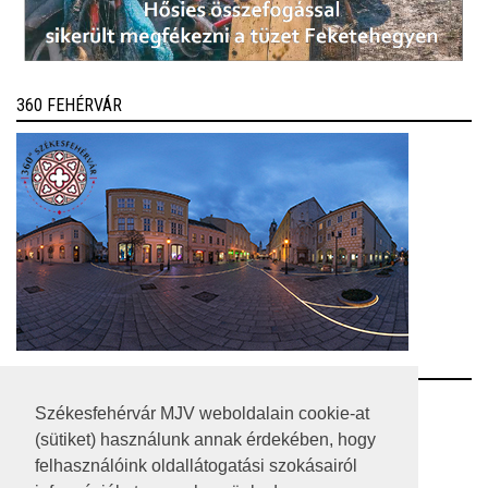
360 FEHÉRVÁR
RSS
Székesfehérvár MJV weboldalain cookie-at
(sütiket) használunk annak érdekében, hogy
A HONLAP 2017.03.31-I ÁLLAPOTA
felhasználóink oldallátogatási szokásairól