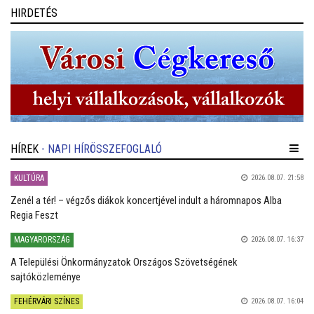
HIRDETÉS
HÍREK
- NAPI HÍRÖSSZEFOGLALÓ
KULTÚRA
2026.08.07. 21:58
Zenél a tér! – végzős diákok koncertjével indult a háromnapos Alba
Regia Feszt
MAGYARORSZÁG
2026.08.07. 16:37
A Települési Önkormányzatok Országos Szövetségének
sajtóközleménye
FEHÉRVÁRI SZÍNES
2026.08.07. 16:04