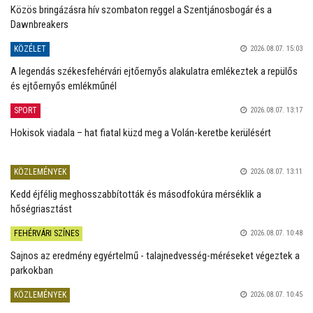
Közös bringázásra hív szombaton reggel a Szentjánosbogár és a
Dawnbreakers
KÖZÉLET
2026.08.07. 15:03
A legendás székesfehérvári ejtőernyős alakulatra emlékeztek a repülős
és ejtőernyős emlékműnél
SPORT
2026.08.07. 13:17
Hokisok viadala – hat fiatal küzd meg a Volán-keretbe kerülésért
KÖZLEMÉNYEK
2026.08.07. 13:11
Kedd éjfélig meghosszabbították és másodfokúra mérséklik a
hőségriasztást
FEHÉRVÁRI SZÍNES
2026.08.07. 10:48
Sajnos az eredmény egyértelmű - talajnedvesség-méréseket végeztek a
parkokban
KÖZLEMÉNYEK
2026.08.07. 10:45