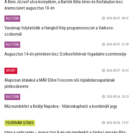
A Bem József utca környékén, a Bartók Béla téren és Kisfaludon lesz
áramszünet augusztus 10-én
KULTÚRA
2026.08.07. 08:37
Vasárnap folytatódik a Hangból Kép programsorozat a Varkocs-
szobornál
KULTÚRA
2026.08.07. 07:08
Augusztus 14-én pénteken lesz Székesfehérvár fogadalmi szentmiséje
SPORT
2026.08.07. 06:42
Alaposan átalakul a MÁV Előre Foxconn női röplabdacsapatának
játékoskerete
KULTÚRA
2026.08.06. 20:23
Múzeumbérlet a Királyi Napokra - féláronkapható a kombinált jegy
FEHÉRVÁRI SZÍNES
2026.08.06. 19:07
Irány a vadszeder – augusztus 9-én vár mindenkit a túrára Lencsés Rita