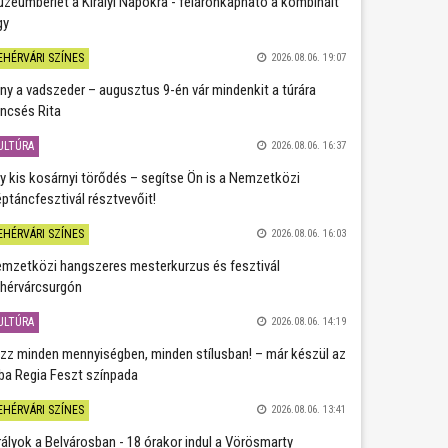
zeumbérlet a Királyi Napokra - féláronkapható a kombinált
gy
EHÉRVÁRI SZÍNES
2026.08.06. 19:07
ány a vadszeder – augusztus 9-én vár mindenkit a túrára
ncsés Rita
ULTÚRA
2026.08.06. 16:37
y kis kosárnyi törődés – segítse Ön is a Nemzetközi
ptáncfesztivál résztvevőit!
EHÉRVÁRI SZÍNES
2026.08.06. 16:03
mzetközi hangszeres mesterkurzus és fesztivál
hérvárcsurgón
ULTÚRA
2026.08.06. 14:19
zz minden mennyiségben, minden stílusban! – már készül az
ba Regia Feszt színpada
EHÉRVÁRI SZÍNES
2026.08.06. 13:41
rályok a Belvárosban - 18 órakor indul a Vörösmarty