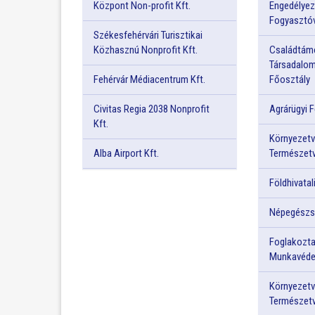
Központ Non-profit Kft.
Engedélyez
Fogyasztóv
Székesfehérvári Turisztikai
Közhasznú Nonprofit Kft.
Családtám
Társadalom
Fehérvár Médiacentrum Kft.
Főosztály
Civitas Regia 2038 Nonprofit
Agrárügyi 
Kft.
Környezetv
Alba Airport Kft.
Természetv
Földhivatal
Népegészs
Foglakozta
Munkavéde
Környezetv
Természetv