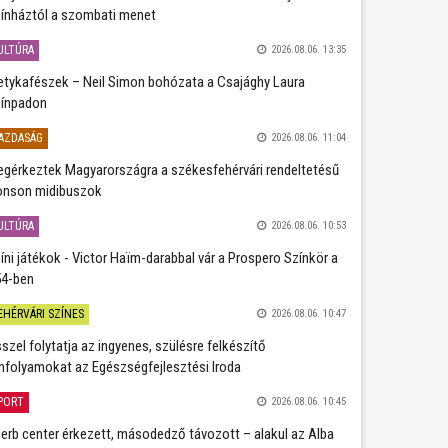
ínháztól a szombati menet
ULTÚRA
2026.08.06. 13:35
etykafészek – Neil Simon bohózata a Csajághy Laura
ínpadon
AZDASÁG
2026.08.06. 11:04
gérkeztek Magyarországra a székesfehérvári rendeltetésű
nson midibuszok
ULTÚRA
2026.08.06. 10:53
íni játékok - Victor Haïm-darabbal vár a Prospero Színkör a
4-ben
EHÉRVÁRI SZÍNES
2026.08.06. 10:47
szel folytatja az ingyenes, szülésre felkészítő
nfolyamokat az Egészségfejlesztési Iroda
PORT
2026.08.06. 10:45
erb center érkezett, másodedző távozott – alakul az Alba