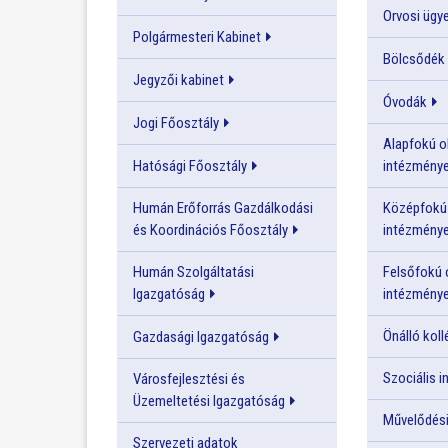
Orvosi ügye
Polgármesteri Kabinet
Bölcsődék
Jegyzői kabinet
Óvodák
Jogi Főosztály
Alapfokú o
Hatósági Főosztály
intézmény
Humán Erőforrás Gazdálkodási
Középfokú 
és Koordinációs Főosztály
intézmény
Humán Szolgáltatási
Felsőfokú 
Igazgatóság
intézmény
Önálló kol
Gazdasági Igazgatóság
Szociális 
Városfejlesztési és
Üzemeltetési Igazgatóság
Művelődési
Szervezeti adatok