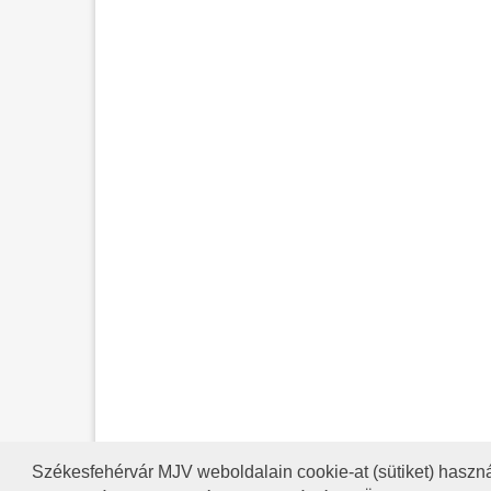
Székesfehérvár MJV weboldalain cookie-at (sütiket) haszná
A HONLAP 2017.03.31-I ÁLLAP
RSS