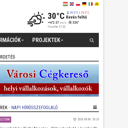
30°C
29.5°C
/
29.5°C
Kevés felhő
2.57
336°
km/h
Frissítve: 21:52
Keresés
ORMÁCIÓK
PROJEKTEK
IRDETÉS
ÍREK
- NAPI HÍRÖSSZEFOGLALÓ
ULTÚRA
2026.08.06. 20:23