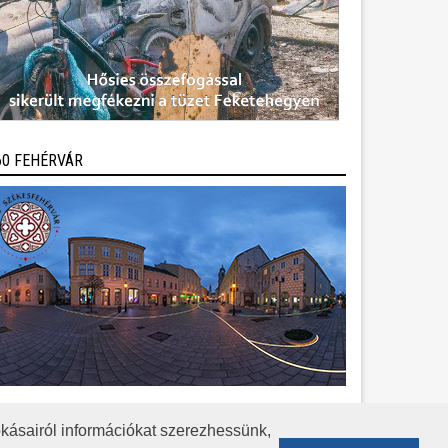
60 FEHÉRVÁR
kásairól információkat szerezhessünk,
KÖZÉRDEKŰ ADATOK
ADATVÉDELEM