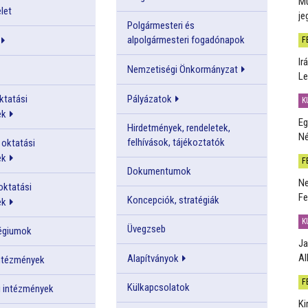
Mú
let
je
Polgármesteri és
alpolgármesteri fogadónapok
F
Ir
Nemzetiségi Önkormányzat
Le
ktatási
Pályázatok
K
ek
Eg
Hirdetmények, rendeletek,
Né
felhívások, tájékoztatók
oktatási
ek
F
Dokumentumok
Ne
oktatási
Fe
Koncepciók, stratégiák
ek
K
Üvegzseb
légiumok
Ja
Al
Alapítványok
intézmények
F
Külkapcsolatok
 intézmények
Ki