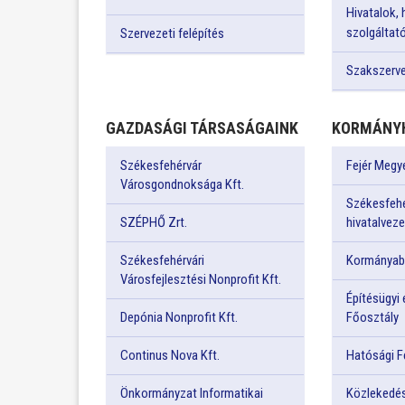
Hivatalok,
szolgáltat
Szervezeti felépítés
Szakszerv
GAZDASÁGI TÁRSASÁGAINK
KORMÁNYH
Székesfehérvár
Fejér Megy
Városgondnoksága Kft.
Székesfehé
SZÉPHŐ Zrt.
hivatalvez
Székesfehérvári
Kormányabl
Városfejlesztési Nonprofit Kft.
Építésügyi
Depónia Nonprofit Kft.
Főosztály
Continus Nova Kft.
Hatósági F
Önkormányzat Informatikai
Közlekedés