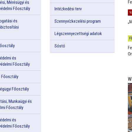
Fe
ési, Mérésügyi és
édelmi Főosztály
Intézkedési terv
V
ogatási és
Szennyvízkezelési program
„M
biztosítási
Légszennyezettségi adatok
F
Főosztály
Sóstó
Fe
Or
édelmi és
édelmi Főosztály
i Főosztály
W
égügyi Főosztály
tási, Munkaügyi és
lmi Főosztály
édelmi és
édelmi Főosztály