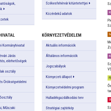
Székesfehérvár kitüntetettjei
 hatóságok,
Sz
ók
K
Közérdekű adatok
ezetek
Pl
Sz
G
IVATAL
KÖRNYEZETVÉDELEM
Me
ei Kormányhivatal
Aktuális információk
Zo
rvári Járás
Általános információk
K
etés, elérhetőségek
Sz
Jogszabályok
V5
ak osztály
Környezeti állapot
F
 és Örökségvédelmi
Ős
Környezetvédelmi program
ta
őosztály
Hulladékgazdálkodási terv
S
Sz
i, Műszaki
Stratégiai zajtérkép