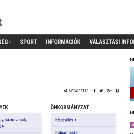
SÉG
SPORT
INFORMÁCIÓK
VÁLASZTÁSI INF
H
MEGOSZTÁS:
YEK
ÖNKORMÁNYZAT
H
y, háziorvosok,
Közgyűlés
K
k
Polgármester