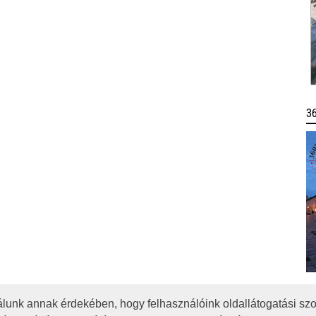
3
lunk annak érdekében, hogy felhasználóink oldallátogatási szo
OTA
JOGI NYILATKOZAT
IMPRESSZUM
MÉDIAAJÁNLAT