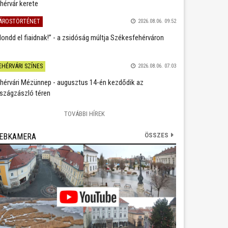
hérvár kerete
ÁROSTÖRTÉNET
2026.08.06. 09:52
ondd el fiaidnak!” - a zsidóság múltja Székesfehérváron
EHÉRVÁRI SZÍNES
2026.08.06. 07:03
hérvári Mézünnep - augusztus 14-én kezdődik az
szágzászló téren
TOVÁBBI HÍREK
ÖSSZES
EBKAMERA