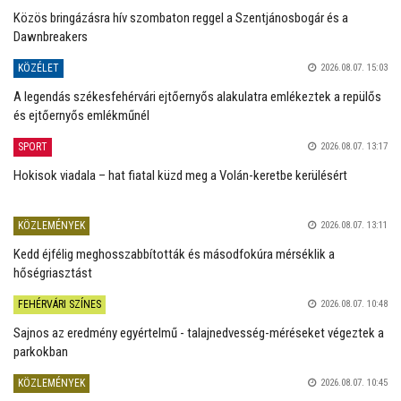
Közös bringázásra hív szombaton reggel a Szentjánosbogár és a
Dawnbreakers
KÖZÉLET
2026.08.07. 15:03
A legendás székesfehérvári ejtőernyős alakulatra emlékeztek a repülős
és ejtőernyős emlékműnél
SPORT
2026.08.07. 13:17
Hokisok viadala – hat fiatal küzd meg a Volán-keretbe kerülésért
KÖZLEMÉNYEK
2026.08.07. 13:11
Kedd éjfélig meghosszabbították és másodfokúra mérséklik a
hőségriasztást
FEHÉRVÁRI SZÍNES
2026.08.07. 10:48
Sajnos az eredmény egyértelmű - talajnedvesség-méréseket végeztek a
parkokban
KÖZLEMÉNYEK
2026.08.07. 10:45