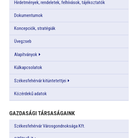
Hirdetmények, rendeletek, felhívások, tájékoztatók
Dokumentumok
Koncepciók, stratégiák
Üvegzseb
Alapítványok
Külkapcsolatok
Székesfehérvár kitüntetettjei
Közérdekű adatok
GAZDASÁGI TÁRSASÁGAINK
Székesfehérvár Városgondnoksága Kft.