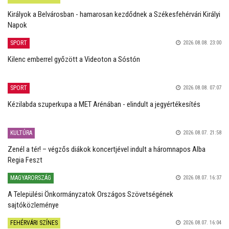
Királyok a Belvárosban - hamarosan kezdődnek a Székesfehérvári Királyi
Napok
SPORT
2026.08.08. 23:00
Kilenc emberrel győzött a Videoton a Sóstón
SPORT
2026.08.08. 07:07
Kézilabda szuperkupa a MET Arénában - elindult a jegyértékesítés
KULTÚRA
2026.08.07. 21:58
Zenél a tér! – végzős diákok koncertjével indult a háromnapos Alba
Regia Feszt
MAGYARORSZÁG
2026.08.07. 16:37
A Települési Önkormányzatok Országos Szövetségének
sajtóközleménye
FEHÉRVÁRI SZÍNES
2026.08.07. 16:04