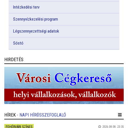
Intézkedési terv
Szennyvízkezelési program
Légszennyezettségi adatok
Sóstó
HIRDETÉS
HÍREK
- NAPI HÍRÖSSZEFOGLALÓ
FEHÉRVÁRI SZÍNES
2026.08.08. 23:35