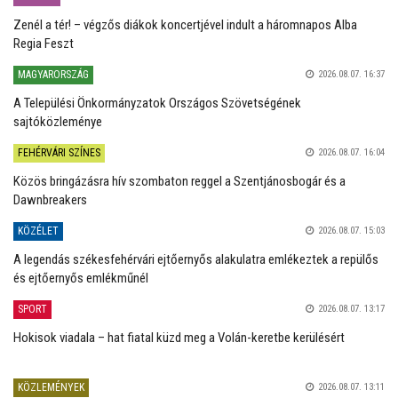
Zenél a tér! – végzős diákok koncertjével indult a háromnapos Alba
Regia Feszt
MAGYARORSZÁG
2026.08.07. 16:37
A Települési Önkormányzatok Országos Szövetségének
sajtóközleménye
FEHÉRVÁRI SZÍNES
2026.08.07. 16:04
Közös bringázásra hív szombaton reggel a Szentjánosbogár és a
Dawnbreakers
KÖZÉLET
2026.08.07. 15:03
A legendás székesfehérvári ejtőernyős alakulatra emlékeztek a repülős
és ejtőernyős emlékműnél
SPORT
2026.08.07. 13:17
Hokisok viadala – hat fiatal küzd meg a Volán-keretbe kerülésért
KÖZLEMÉNYEK
2026.08.07. 13:11