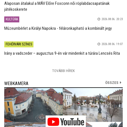
Alaposan átalakul a MÁV Előre Foxconn női röplabdacsapatának
játékoskerete
KULTÚRA
2026.08.06. 20:23
Múzeumbérlet a Királyi Napokra - féláronkapható a kombinált jegy
FEHÉRVÁRI SZÍNES
2026.08.06. 19:07
Irány a vadszeder – augusztus 9-én vár mindenkit a túrára Lencsés Rita
TOVÁBBI HÍREK
ÖSSZES
WEBKAMERA