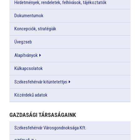
Hirdetmények, rendeletek, felhívások, tájékoztatók
Dokumentumok
Koncepciók, stratégiák
Üvegzseb
Alapítványok
Külkapcsolatok
Székesfehérvár kitüntetettjei
Közérdekű adatok
GAZDASÁGI TÁRSASÁGAINK
Székesfehérvár Városgondnoksága Kft.