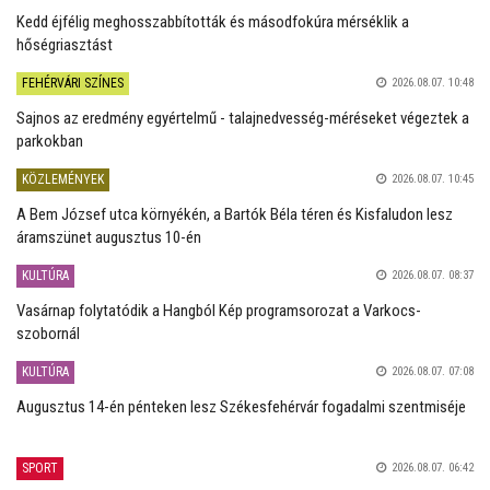
Kedd éjfélig meghosszabbították és másodfokúra mérséklik a
hőségriasztást
FEHÉRVÁRI SZÍNES
2026.08.07. 10:48
Sajnos az eredmény egyértelmű - talajnedvesség-méréseket végeztek a
parkokban
KÖZLEMÉNYEK
2026.08.07. 10:45
A Bem József utca környékén, a Bartók Béla téren és Kisfaludon lesz
áramszünet augusztus 10-én
KULTÚRA
2026.08.07. 08:37
Vasárnap folytatódik a Hangból Kép programsorozat a Varkocs-
szobornál
KULTÚRA
2026.08.07. 07:08
Augusztus 14-én pénteken lesz Székesfehérvár fogadalmi szentmiséje
SPORT
2026.08.07. 06:42