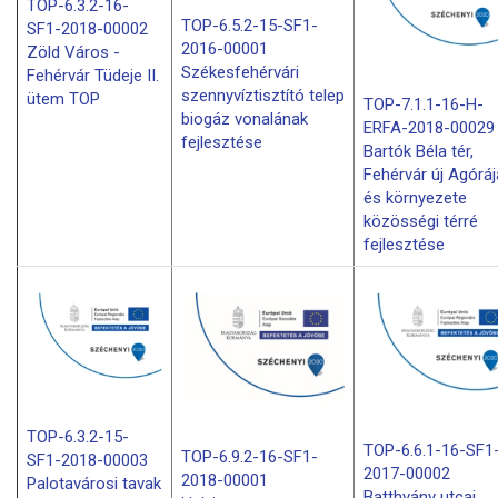
TOP-6.3.2-16-
TOP-6.5.2-15-SF1-
SF1-2018-00002
2016-00001
Zöld Város -
Székesfehérvári
Fehérvár Tüdeje II.
szennyvíztisztító telep
ütem TOP
TOP-7.1.1-16-H-
biogáz vonalának
ERFA-2018-00029
fejlesztése
Bartók Béla tér,
Fehérvár új Agóráj
és környezete
közösségi térré
fejlesztése
TOP-6.3.2-15-
TOP-6.6.1-16-SF1
TOP-6.9.2-16-SF1-
SF1-2018-00003
2017-00002
2018-00001
Palotavárosi tavak
Batthyány utcai