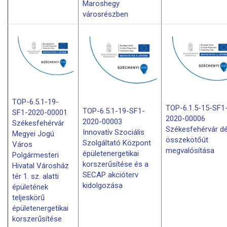
Maroshegy
városrészben
TOP-6.5.1-19-
TOP-6.1.5-15-SF1
TOP-6.5.1-19-SF1-
SF1-2020-00001
2020-00006
2020-00003
Székesfehérvár
Székesfehérvár dé
Innovatív Szociális
Megyei Jogú
összekötőút
Szolgáltató Központ
Város
megvalósítása
épületenergetikai
Polgármesteri
korszerűsítése és a
Hivatal Városház
SECAP akcióterv
tér 1. sz. alatti
kidolgozása
épületének
teljeskörű
épületenergetikai
korszerűsítése