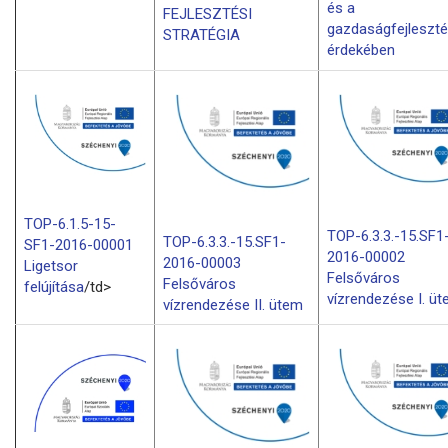
és a
FEJLESZTÉSI
gazdaságfejleszt
STRATÉGIA
érdekében
TOP-6.1.5-15-
TOP-6.3.3.-15.SF1
TOP-6.3.3.-15.SF1-
SF1-2016-00001
2016-00002
2016-00003
Ligetsor
Felsőváros
Felsőváros
felújítása
/td>
vízrendezése I. ü
vízrendezése II. ütem