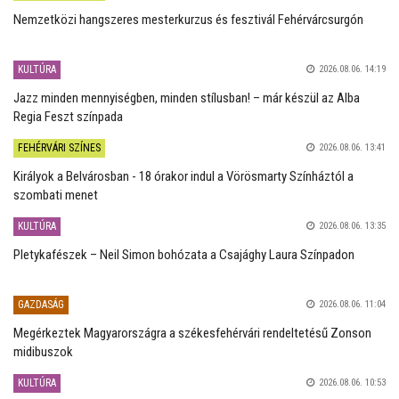
Nemzetközi hangszeres mesterkurzus és fesztivál Fehérvárcsurgón
KULTÚRA
2026.08.06. 14:19
Jazz minden mennyiségben, minden stílusban! – már készül az Alba
Regia Feszt színpada
FEHÉRVÁRI SZÍNES
2026.08.06. 13:41
Királyok a Belvárosban - 18 órakor indul a Vörösmarty Színháztól a
szombati menet
KULTÚRA
2026.08.06. 13:35
Pletykafészek – Neil Simon bohózata a Csajághy Laura Színpadon
GAZDASÁG
2026.08.06. 11:04
Megérkeztek Magyarországra a székesfehérvári rendeltetésű Zonson
midibuszok
KULTÚRA
2026.08.06. 10:53