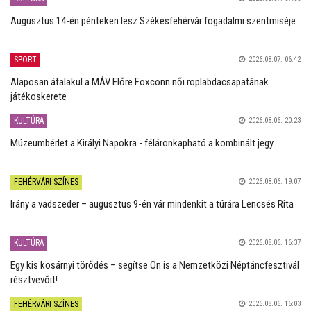
Augusztus 14-én pénteken lesz Székesfehérvár fogadalmi szentmiséje
SPORT
2026.08.07. 06:42
Alaposan átalakul a MÁV Előre Foxconn női röplabdacsapatának
játékoskerete
KULTÚRA
2026.08.06. 20:23
Múzeumbérlet a Királyi Napokra - féláronkapható a kombinált jegy
FEHÉRVÁRI SZÍNES
2026.08.06. 19:07
Irány a vadszeder – augusztus 9-én vár mindenkit a túrára Lencsés Rita
KULTÚRA
2026.08.06. 16:37
Egy kis kosárnyi törődés – segítse Ön is a Nemzetközi Néptáncfesztivál
résztvevőit!
FEHÉRVÁRI SZÍNES
2026.08.06. 16:03