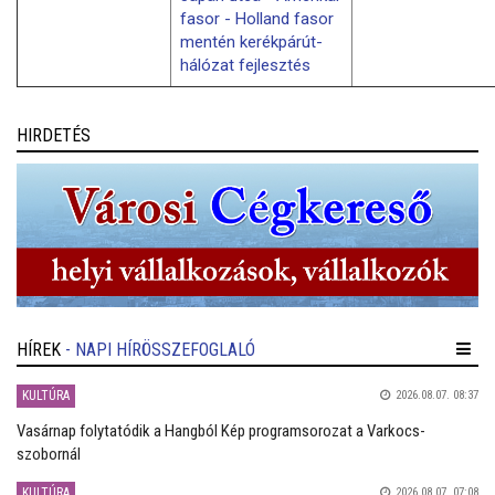
fasor - Holland fasor
mentén kerékpárút-
hálózat fejlesztés
HIRDETÉS
HÍREK
- NAPI HÍRÖSSZEFOGLALÓ
KULTÚRA
2026.08.07. 08:37
Vasárnap folytatódik a Hangból Kép programsorozat a Varkocs-
szobornál
KULTÚRA
2026.08.07. 07:08