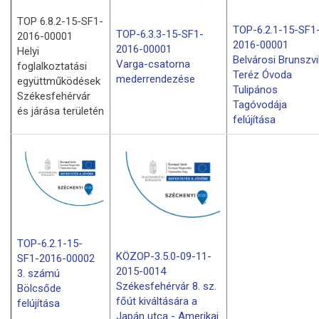
TOP 6.8.2-15-SF1-
TOP-6.2.1-15-SF1
TOP-6.3.3-15-SF1-
2016-00001
2016-00001
2016-00001
Helyi
Belvárosi Brunszvi
Varga-csatorna
foglalkoztatási
Teréz Óvoda
mederrendezése
együttműködések
Tulipános
Székesfehérvár
Tagóvodája
és járása területén
felújítása
TOP-6.2.1-15-
KÖZOP-3.5.0-09-11-
SF1-2016-00002
2015-0014
3. számú
Székesfehérvár 8. sz.
Bölcsőde
főút kiváltására a
felújítása
Japán utca - Amerikai