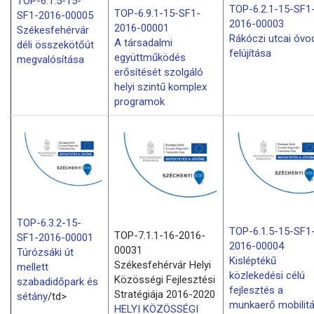
TOP-6.1.5-15-
TOP-6.2.1-15-SF1
TOP-6.9.1-15-SF1-
SF1-2016-00005
2016-00003
2016-00001
Székesfehérvár
Rákóczi utcai óvo
A társadalmi
déli összekötőút
felújítása
együttműködés
megvalósítása
erősítését szolgáló
helyi szintű komplex
programok
TOP-6.3.2-15-
TOP-6.1.5-15-SF1
TOP-7.1.1-16-2016-
SF1-2016-00001
2016-00004
00031
Túrózsáki út
Kisléptékű
Székesfehérvár Helyi
mellett
közlekedési célú
Közösségi Fejlesztési
szabadidőpark és
fejlesztés a
Stratégiája 2016-2020
sétány
/td>
munkaerő mobilit
HELYI KÖZÖSSÉGI