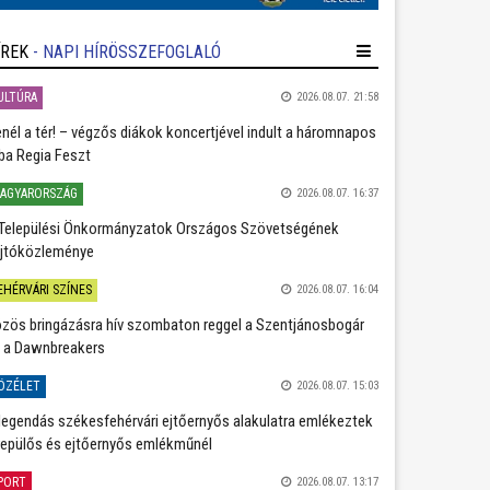
ÍREK
- NAPI HÍRÖSSZEFOGLALÓ
ULTÚRA
2026.08.07. 21:58
nél a tér! – végzős diákok koncertjével indult a háromnapos
ba Regia Feszt
AGYARORSZÁG
2026.08.07. 16:37
Települési Önkormányzatok Országos Szövetségének
jtóközleménye
EHÉRVÁRI SZÍNES
2026.08.07. 16:04
zös bringázásra hív szombaton reggel a Szentjánosbogár
 a Dawnbreakers
ÖZÉLET
2026.08.07. 15:03
legendás székesfehérvári ejtőernyős alakulatra emlékeztek
repülős és ejtőernyős emlékműnél
PORT
2026.08.07. 13:17