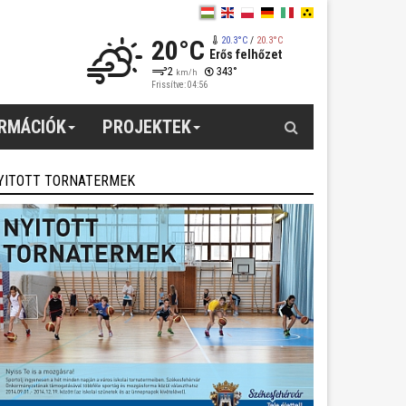
20°C
20.3°C
/
20.3°C
Erős felhőzet
2
343°
km/h
Frissítve: 04:56
Keresés
ORMÁCIÓK
PROJEKTEK
YITOTT TORNATERMEK