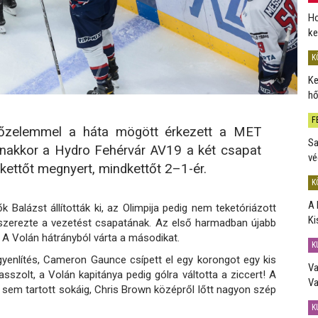
Ho
ke
K
Ke
hő
F
őzelemmel a háta mögött érkezett a MET
Sa
anakkor a Hydro Fehérvár AV19 a két csapat
vé
ettőt megnyert, mindkettőt 2–1-ér.
K
A 
k Balázst állították ki, az Olimpija pedig nem teketóriázott
Ki
szerezte a vezetést csapatának. Az első harmadban újabb
s. A Volán hátrányból várta a másodikat.
K
egyenlítés, Cameron Gaunce csípett el egy korongot egy kis
Va
szolt, a Volán kapitánya pedig gólra váltotta a ziccert! A
Va
 sem tartott sokáig, Chris Brown középről lőtt nagyon szép
K