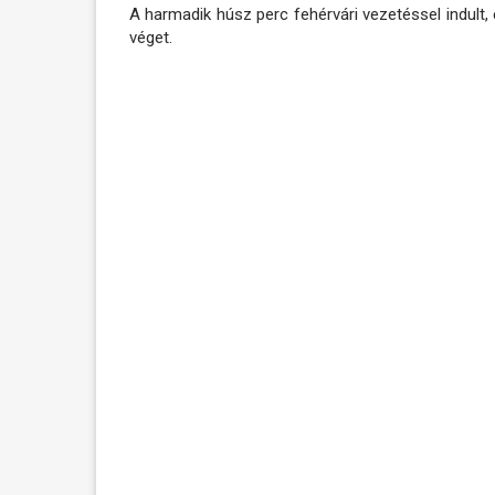
A harmadik húsz perc fehérvári vezetéssel indult, é
véget.