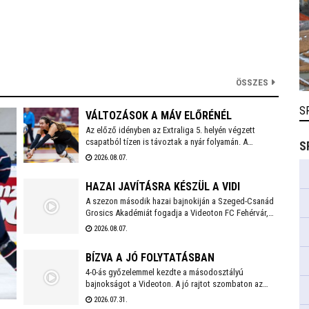
ÖSSZES
S
VÁLTOZÁSOK A MÁV ELŐRÉNÉL
Az előző idényben az Extraliga 5. helyén végzett
csapatból tízen is távoztak a nyár folyamán. A
S
holtszezonban reményteljes magyar és külföldi
2026.08.07.
fiatalokkal, valamint bolgár válogatott tehetséggel is
erősödött az együttes, melynek szakmai munkájáért a
HAZAI JAVÍTÁSRA KÉSZÜL A VIDI
2026/2027-es évadban is Kaszap Tamás felel.
A szezon második hazai bajnokiján a Szeged-Csanád
Grosics Akadémiát fogadja a Videoton FC Fehérvár,
amely a Kazincbarcika elleni vereséget követően
2026.08.07.
szeretne ismét győzelemmel örömet szerezni
szurkolóinak.
BÍZVA A JÓ FOLYTATÁSBAN
4-0-ás győzelemmel kezdte a másodosztályú
bajnokságot a Videoton. A jó rajtot szombaton az
első idegenbeli mérkőzés követi, a tavaly még NB I-es
2026.07.31.
Kazincbarcika otthonában.