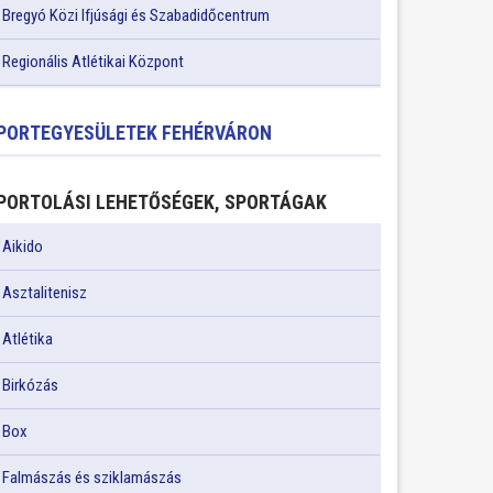
Bregyó Közi Ifjúsági és Szabadidőcentrum
Regionális Atlétikai Központ
PORTEGYESÜLETEK FEHÉRVÁRON
PORTOLÁSI LEHETŐSÉGEK, SPORTÁGAK
Aikido
Asztalitenisz
Atlétika
Birkózás
Box
Falmászás és sziklamászás