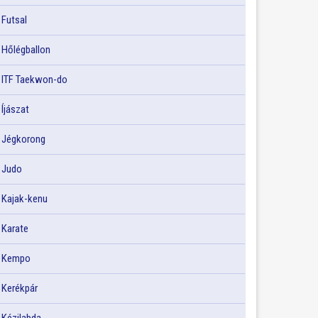
Futsal
Hőlégballon
ITF Taekwon-do
Íjászat
Jégkorong
Judo
Kajak-kenu
Karate
Kempo
Kerékpár