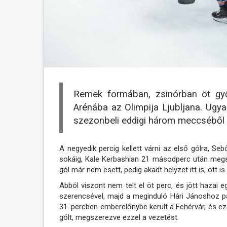
Remek formában, zsinórban öt gy
Arénába az Olimpija Ljubljana. Ugy
szezonbeli eddigi három meccséből k
A negyedik percig kellett várni az első gólra, Sebő
sokáig, Kale Kerbashian 21 másodperc után meg
gól már nem esett, pedig akadt helyzet itt is, ott i
Abból viszont nem telt el öt perc, és jött hazai 
szerencsével, majd a meginduló Hári Jánoshoz pas
31. percben emberelőnybe került a Fehérvár, és ez
gólt, megszerezve ezzel a vezetést.