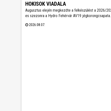
HOKISOK VIADALA
Augusztus elején megkezdte a felkészülést a 2026/20
es szezonra a Hydro Fehérvár AV19 jégkorongcsapata.
edzéseken részt vesz a FEHA19 hat fiatalja is, akik köz
2026.08.07.
legjobb teljesítményt nyújtó játékos csatlakozhat a Vol
ICEHL-keretéhez.