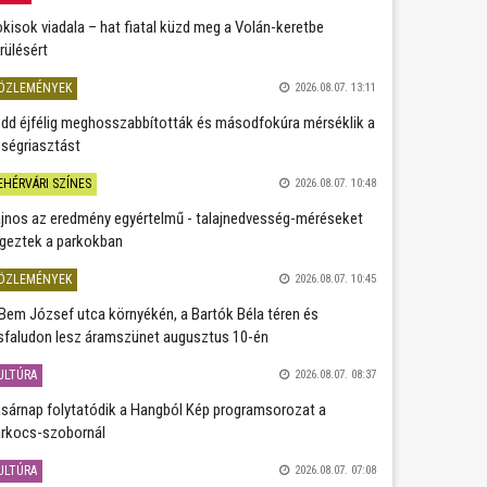
kisok viadala – hat fiatal küzd meg a Volán-keretbe
rülésért
ÖZLEMÉNYEK
2026.08.07. 13:11
dd éjfélig meghosszabbították és másodfokúra mérséklik a
ségriasztást
EHÉRVÁRI SZÍNES
2026.08.07. 10:48
jnos az eredmény egyértelmű - talajnedvesség-méréseket
geztek a parkokban
ÖZLEMÉNYEK
2026.08.07. 10:45
Bem József utca környékén, a Bartók Béla téren és
sfaludon lesz áramszünet augusztus 10-én
ULTÚRA
2026.08.07. 08:37
sárnap folytatódik a Hangból Kép programsorozat a
rkocs-szobornál
ULTÚRA
2026.08.07. 07:08