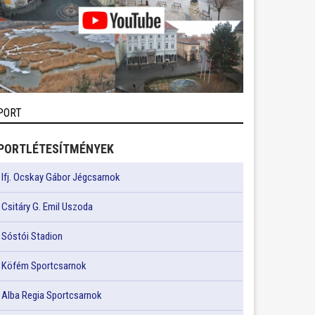
PORT
PORTLÉTESÍTMÉNYEK
Ifj. Ocskay Gábor Jégcsarnok
Csitáry G. Emil Uszoda
Sóstói Stadion
Köfém Sportcsarnok
Alba Regia Sportcsarnok