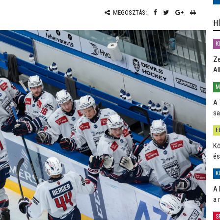
MEGOSZTÁS:
H
K
Ze
Al
M
A 
sa
F
Kö
és
K
A 
a 
S