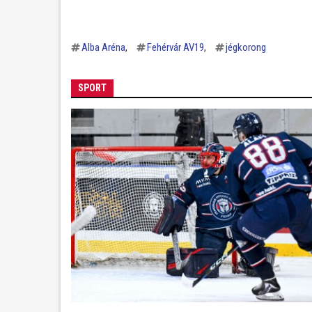
Alba Aréna
Fehérvár AV19
jégkorong
SPORT