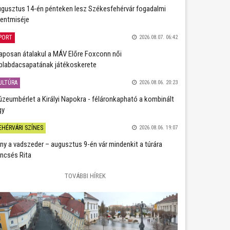
gusztus 14-én pénteken lesz Székesfehérvár fogadalmi
entmiséje
PORT
2026.08.07. 06:42
aposan átalakul a MÁV Előre Foxconn női
plabdacsapatának játékoskerete
ULTÚRA
2026.08.06. 20:23
zeumbérlet a Királyi Napokra - féláronkapható a kombinált
gy
EHÉRVÁRI SZÍNES
2026.08.06. 19:07
ány a vadszeder – augusztus 9-én vár mindenkit a túrára
ncsés Rita
TOVÁBBI HÍREK