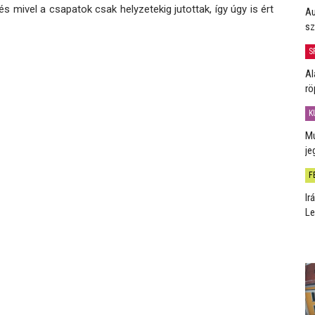
s mivel a csapatok csak helyzetekig jutottak, így úgy is ért
Au
sz
S
Al
rö
K
Mú
je
F
Ir
Le