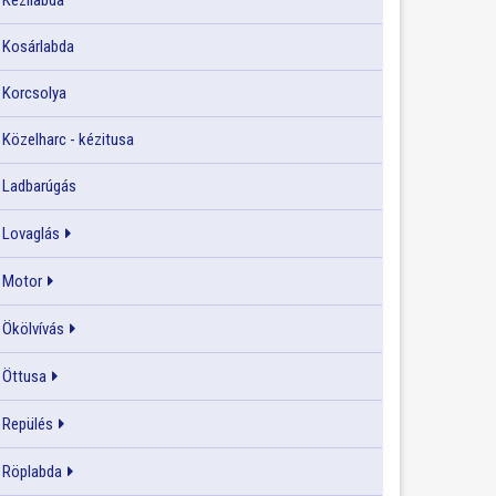
Kézilabda
Kosárlabda
Korcsolya
Közelharc - kézitusa
Ladbarúgás
Lovaglás
Motor
Ökölvívás
Öttusa
Repülés
Röplabda