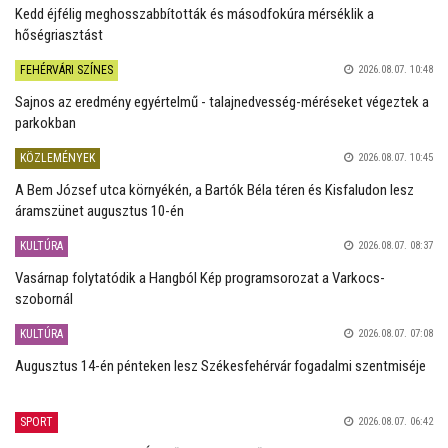
Kedd éjfélig meghosszabbították és másodfokúra mérséklik a
hőségriasztást
FEHÉRVÁRI SZÍNES
2026.08.07. 10:48
Sajnos az eredmény egyértelmű - talajnedvesség-méréseket végeztek a
parkokban
KÖZLEMÉNYEK
2026.08.07. 10:45
A Bem József utca környékén, a Bartók Béla téren és Kisfaludon lesz
áramszünet augusztus 10-én
KULTÚRA
2026.08.07. 08:37
Vasárnap folytatódik a Hangból Kép programsorozat a Varkocs-
szobornál
KULTÚRA
2026.08.07. 07:08
Augusztus 14-én pénteken lesz Székesfehérvár fogadalmi szentmiséje
SPORT
2026.08.07. 06:42