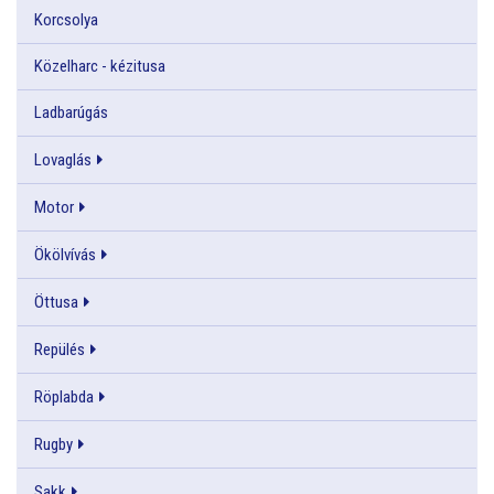
Korcsolya
Közelharc - kézitusa
Ladbarúgás
Lovaglás
Motor
Ökölvívás
Öttusa
Repülés
Röplabda
Rugby
Sakk