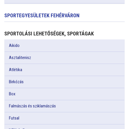
SPORTEGYESÜLETEK FEHÉRVÁRON
SPORTOLÁSI LEHETŐSÉGEK, SPORTÁGAK
Aikido
Asztalitenisz
Atlétika
Birkózás
Box
Falmászás és sziklamászás
Futsal