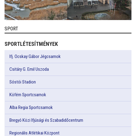
SPORT
SPORTLÉTESÍTMÉNYEK
Ifj. Ocskay Gábor Jégcsarnok
Csitáry G. Emil Uszoda
Sóstói Stadion
Köfém Sportcsarnok
Alba Regia Sportcsarnok
Bregyó Közi Ifjúsági és Szabadidőcentrum
Regionális Atlétikai Központ