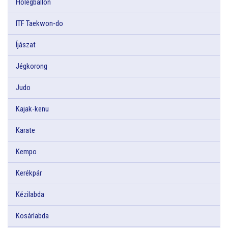
Hőlégballon
ITF Taekwon-do
Íjászat
Jégkorong
Judo
Kajak-kenu
Karate
Kempo
Kerékpár
Kézilabda
Kosárlabda