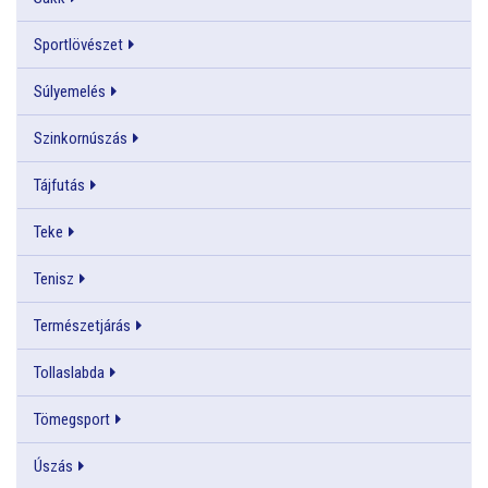
Sportlövészet
Súlyemelés
Szinkornúszás
Tájfutás
Teke
Tenisz
Természetjárás
Tollaslabda
Tömegsport
Úszás