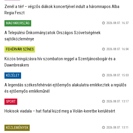
Zenél a tér! – végzős diákok koncertjével indult a háromnapos Alba
Regia Feszt
MAGYARORSZÁG
2026.08.07. 16:37
A Települési Önkormányzatok Országos Szövetségének
sajtóközleménye
FEHÉRVÁRI SZÍNES
2026.08.07. 16:04
Közös bringázásra hív szombaton reggel a Szentjánosbogár és a
Dawnbreakers
KÖZÉLET
2026.08.07. 15:03
A legendás székesfehérvári ejtőernyős alakulatra emlékeztek a repülős
és ejtőernyős emlékműnél
SPORT
2026.08.07. 13:17
Hokisok viadala – hat fiatal küzd meg a Volán-keretbe kerülésért
KÖZLEMÉNYEK
2026.08.07. 13:11