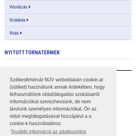
Vitorlázás
Vizilabda
Vívás
NYITOTT TORNATERMEK
RSS
Székesfehérvár MJV weboldalain cookie-at
(sütiket) használunk annak érdekében, hogy
A HONLAP 2017.03.31-I ÁLLAPOTA
felhasználóink oldallátogatási szokásairól
információkat szerezhessünk, de nem
JOGI NYILATKOZAT
tárolunk személyes információkat. Ön az
IMPRESSZUM
oldal meglátogatásával hozzájárul a a
cookie-k használatához.
MÉDIAAJÁNLAT
További információ az adatkezelési