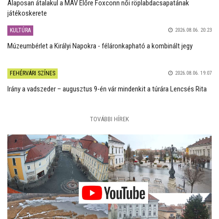
Alaposan átalakul a MÁV Előre Foxconn női röplabdacsapatának
játékoskerete
KULTÚRA
2026.08.06. 20:23
Múzeumbérlet a Királyi Napokra - féláronkapható a kombinált jegy
FEHÉRVÁRI SZÍNES
2026.08.06. 19:07
Irány a vadszeder – augusztus 9-én vár mindenkit a túrára Lencsés Rita
TOVÁBBI HÍREK