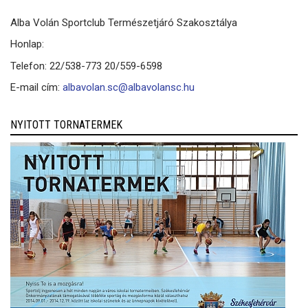
Alba Volán Sportclub Természetjáró Szakosztálya
Honlap:
Telefon: 22/538-773 20/559-6598
E-mail cím:
albavolan.sc@albavolansc.hu
NYITOTT TORNATERMEK