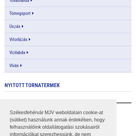
Tollaslabda
Tömegsport
Úszás
Vitorlázás
Vizilabda
Vívás
NYITOTT TORNATERMEK
RSS
Székesfehérvár MJV weboldalain cookie-at
(sütiket) használunk annak érdekében, hogy
A HONLAP 2017.03.31-I ÁLLAPOTA
felhasználóink oldallátogatási szokásairól
információkat szerezhessünk, de nem