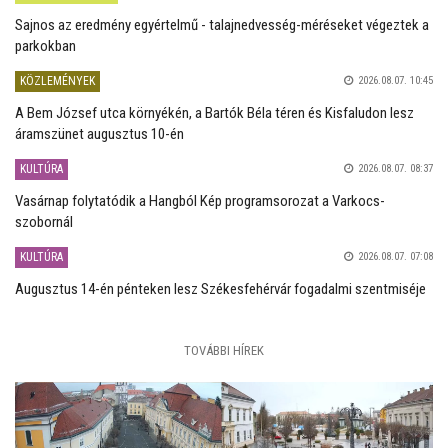
Sajnos az eredmény egyértelmű - talajnedvesség-méréseket végeztek a
parkokban
KÖZLEMÉNYEK
2026.08.07. 10:45
A Bem József utca környékén, a Bartók Béla téren és Kisfaludon lesz
áramszünet augusztus 10-én
KULTÚRA
2026.08.07. 08:37
Vasárnap folytatódik a Hangból Kép programsorozat a Varkocs-
szobornál
KULTÚRA
2026.08.07. 07:08
Augusztus 14-én pénteken lesz Székesfehérvár fogadalmi szentmiséje
TOVÁBBI HÍREK