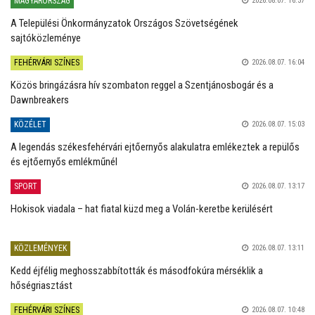
MAGYARORSZÁG
2026.08.07. 16:37
A Települési Önkormányzatok Országos Szövetségének
sajtóközleménye
FEHÉRVÁRI SZÍNES
2026.08.07. 16:04
Közös bringázásra hív szombaton reggel a Szentjánosbogár és a
Dawnbreakers
KÖZÉLET
2026.08.07. 15:03
A legendás székesfehérvári ejtőernyős alakulatra emlékeztek a repülős
és ejtőernyős emlékműnél
SPORT
2026.08.07. 13:17
Hokisok viadala – hat fiatal küzd meg a Volán-keretbe kerülésért
KÖZLEMÉNYEK
2026.08.07. 13:11
Kedd éjfélig meghosszabbították és másodfokúra mérséklik a
hőségriasztást
FEHÉRVÁRI SZÍNES
2026.08.07. 10:48