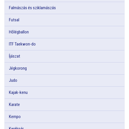
Falmászás és sziklamászás
Futsal
Hőlégballon
ITF Taekwon-do
Íjászat
Jégkorong
Judo
Kajak-kenu
Karate
Kempo
Kerékpár