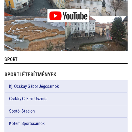
SPORT
SPORTLÉTESÍTMÉNYEK
Ifj. Ocskay Gábor Jégcsarnok
Csitáry G. Emil Uszoda
Sóstói Stadion
Köfém Sportcsarnok