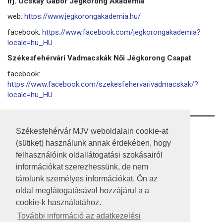
Ifj. Ocskay Gábor Jégkorong Akadémia
web:
https://www.jegkorongakademia.hu/
facebook:
https://www.facebook.com/jegkorongakademia?
locale=hu_HU
Székesfehérvári Vadmacskák Női Jégkorong Csapat
facebook:
https://www.facebook.com/szekesfehervarivadmacskak/?
locale=hu_HU
RSS
Székesfehérvár MJV weboldalain cookie-at
(sütiket) használunk annak érdekében, hogy
A HONLAP 2017.03.31-I ÁLLAPOTA
felhasználóink oldallátogatási szokásairól
információkat szerezhessünk, de nem
JOGI NYILATKOZAT
tárolunk személyes információkat. Ön az
IMPRESSZUM
oldal meglátogatásával hozzájárul a a
cookie-k használatához.
MÉDIAAJÁNLAT
További információ az adatkezelési