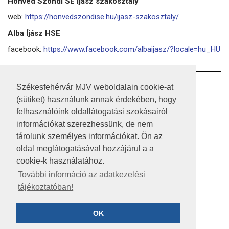
Honvéd Szondi SE Íjász szakosztály
web:
https://honvedszondise.hu/ijasz-szakosztaly/
Alba Íjász HSE
facebook:
https://www.facebook.com/albaijasz/?locale=hu_HU
RSS
Székesfehérvár MJV weboldalain cookie-at
(sütiket) használunk annak érdekében, hogy
A HONLAP 2017.03.31-I ÁLLAPOTA
felhasználóink oldallátogatási szokásairól
információkat szerezhessünk, de nem
JOGI NYILATKOZAT
tárolunk személyes információkat. Ön az
IMPRESSZUM
oldal meglátogatásával hozzájárul a a
cookie-k használatához.
MÉDIAAJÁNLAT
További információ az adatkezelési
tájékoztatóban!
KÖZÉRDEKŰ ADATOK
ADATVÉDELEM
OK