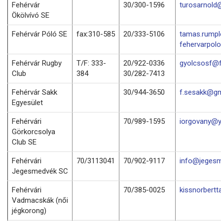
Fehérvár
30/300-1596
turosarnold
Ökölvívó SE
Fehérvár Póló SE
fax:310-585
20/333-5106
tamas.rump
fehervarpol
Fehérvár Rugby
T/F: 333-
20/922-0336
gyolcsosf@f
Club
384
30/282-7413
Fehérvár Sakk
30/944-3650
f.sesakk@gm
Egyesület
Fehérvári
70/989-1595
iorgovany@
Görkorcsolya
Club SE
Fehérvári
70/3113041
70/902-9117
info@jegesm
Jegesmedvék SC
Fehérvári
70/385-0025
kissnorbert
Vadmacskák (női
jégkorong)