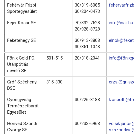
Fehérvár Frizbi
30/319-6085
fehervarfri
Sportegyesület
30/204-0473
Fejér Kosár SE
70/332-7528
info@nali.hu
20/928-8728
Feketehegy SE
30/913-3808
elnok@feket
30/351-1048
Főnix Gold FC.
501-515
20/318-2041
info@főnixg
Utánpótlás
nevelő SE
Gróf Széchenyi
315-330
erzsi@gr-sz
DSE
Gyöngyvirág
30/226-3188
k.asboth@fr
Természetbarát
Egyesület
Honvéd Szondi
30/233-6968
volsik.janos
György SE
szszondise@