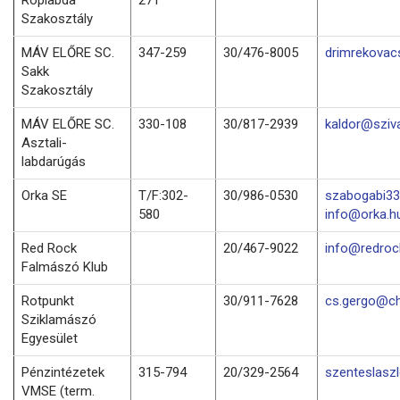
Szakosztály
MÁV ELŐRE SC.
347-259
30/476-8005
drimrekovac
Sakk
Szakosztály
MÁV ELŐRE SC.
330-108
30/817-2939
kaldor@sziv
Asztali-
labdarúgás
Orka SE
T/F:302-
30/986-0530
szabogabi33
580
info@orka.h
Red Rock
20/467-9022
info@redro
Falmászó Klub
Rotpunkt
30/911-7628
cs.gergo@ch
Sziklamászó
Egyesület
Pénzintézetek
315-794
20/329-2564
szenteslasz
VMSE (term.