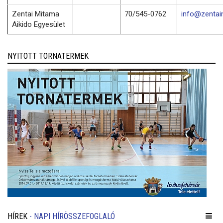
Zentai Mitama
70/545-0762
info@zentai
Aikido Egyesület
NYITOTT TORNATERMEK
HÍREK
- NAPI HÍRÖSSZEFOGLALÓ