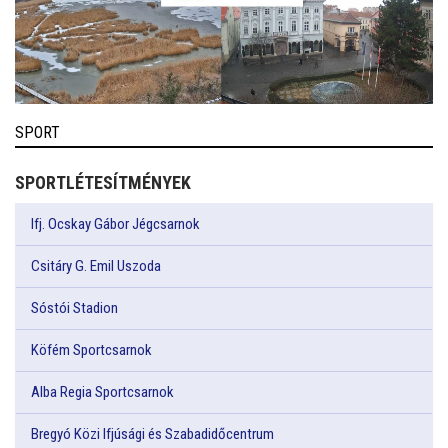
SPORT
SPORTLÉTESÍTMÉNYEK
Ifj. Ocskay Gábor Jégcsarnok
Csitáry G. Emil Uszoda
Sóstói Stadion
Köfém Sportcsarnok
Alba Regia Sportcsarnok
Bregyó Közi Ifjúsági és Szabadidőcentrum