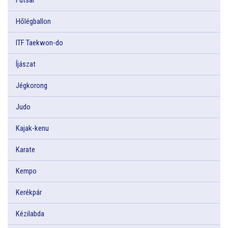
Hőlégballon
ITF Taekwon-do
Íjászat
Jégkorong
Judo
Kajak-kenu
Karate
Kempo
Kerékpár
Kézilabda