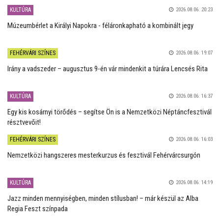
KULTÚRA
2026.08.06. 20:23
Múzeumbérlet a Királyi Napokra - féláronkapható a kombinált jegy
FEHÉRVÁRI SZÍNES
2026.08.06. 19:07
Irány a vadszeder – augusztus 9-én vár mindenkit a túrára Lencsés Rita
KULTÚRA
2026.08.06. 16:37
Egy kis kosárnyi törődés – segítse Ön is a Nemzetközi Néptáncfesztivál
résztvevőit!
FEHÉRVÁRI SZÍNES
2026.08.06. 16:03
Nemzetközi hangszeres mesterkurzus és fesztivál Fehérvárcsurgón
KULTÚRA
2026.08.06. 14:19
Jazz minden mennyiségben, minden stílusban! – már készül az Alba
Regia Feszt színpada