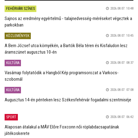
FEHÉRVÁRI SZÍNES
2026.08.07. 10:48
Sajnos az eredmény egyértelmű - talajnedvesség-méréseket végeztek a
parkokban
KÖZLEMÉNYEK
2026.08.07. 10:45
A Bem József utca környékén, a Bartók Béla téren és Kisfaludon lesz
áramszünet augusztus 10-én
KULTÚRA
2026.08.07. 08:37
Vasárnap folytatódik a Hangból Kép programsorozat a Varkocs-
szobornál
KULTÚRA
2026.08.07. 07:08
Augusztus 14-én pénteken lesz Székesfehérvár fogadalmi szentmiséje
SPORT
2026.08.07. 06:42
Alaposan átalakul a MÁV Előre Foxconn női röplabdacsapatának
játékoskerete