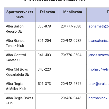
Sportszervezet
Tel.szám
Mobilszám
E
neve
Alba Ballon
303-878
20/777-9080
zonemeth@d
Repülő SE
Alba Bianca
301-204
20/942-0932
biancatenis
Tenisz Klub
Alba Control
341-403
70/776-3604
janos.szarv
Karate SE
Alba Old Boys
343-223
mohai64@fre
Kosárlabda SE
Alba Regia
501-373
20/942-2877
arak@arakatl
Atlétikai Klub
Alba Regia Boksz
20/456-9445
herman.box
Klub