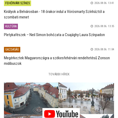
FEHÉRVÁRI SZÍNES
2026.08.06. 13:41
Királyok a Belvárosban - 18 órakor indul a Vörösmarty Színháztól a
szombati menet
KULTÚRA
2026.08.06. 13:35
Pletykafészek – Neil Simon bohózata a Csajághy Laura Színpadon
GAZDASÁG
2026.08.06. 11:04
Megérkeztek Magyarországra a székesfehérvári rendeltetésű Zonson
midibuszok
TOVÁBBI HÍREK