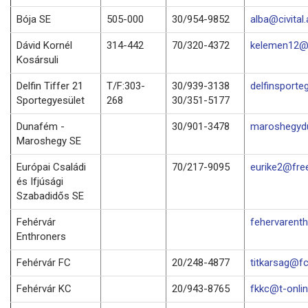
Bója SE
505-000
30/954-9852
alba@civital.
Dávid Kornél
314-442
70/320-4372
kelemen12@f
Kosársuli
Delfin Tiffer 21
T/F:303-
30/939-3138
delfinsporte
Sportegyesület
268
30/351-5177
Dunafém -
30/901-3478
maroshegyd
Maroshegy SE
Európai Családi
70/217-9095
eurike2@fre
és Ifjúsági
Szabadidős SE
Fehérvár
fehervarenth
Enthroners
Fehérvár FC
20/248-4877
titkarsag@fc
Fehérvár KC
20/943-8765
fkkc@t-onlin