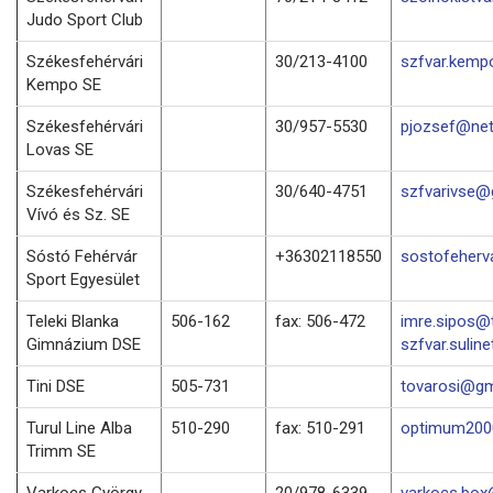
Judo Sport Club
Székesfehérvári
30/213-4100
szfvar.kemp
Kempo SE
Székesfehérvári
30/957-5530
pjozsef@net
Lovas SE
Székesfehérvári
30/640-4751
szfvarivse@
Vívó és Sz. SE
Sóstó Fehérvár
+36302118550
sostofeher
Sport Egyesület
Teleki Blanka
506-162
fax: 506-472
imre.sipos@t
Gimnázium DSE
szfvar.suline
Tini DSE
505-731
tovarosi@gm
Turul Line Alba
510-290
fax: 510-291
optimum2000
Trimm SE
Varkocs György
20/978-6339
varkocs.bo