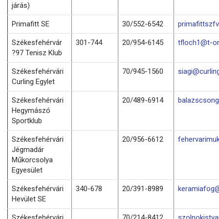
járás)
Primafitt SE
30/552-6542
primafittsz
Székesfehérvár
301-744
20/954-6145
tfloch1@t-on
?97 Tenisz Klub
Székesfehérvári
70/945-1560
siagi@curlin
Curling Egylet
Székesfehérvári
20/489-6914
balazscson
Hegymászó
Sportklub
Székesfehérvári
20/956-6612
fehervarimu
Jégmadár
Műkorcsolya
Egyesület
Székesfehérvári
340-678
20/391-8989
keramiafog@
Hevület SE
Székesfehérvári
70/214-8412
szolnokistv