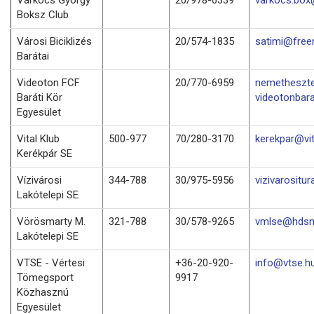
Boksz Club
Városi Biciklizés
20/574-1835
satimi@free
Barátai
Videoton FCF
20/770-6959
nemetheszt
Baráti Kör
videotonbara
Egyesület
Vital Klub
500-977
70/280-3170
kerekpar@vit
Kerékpár SE
Vízivárosi
344-788
30/975-5956
vizivarositu
Lakótelepi SE
Vörösmarty M.
321-788
30/578-9265
vmlse@hdsn
Lakótelepi SE
VTSE - Vértesi
+36-20-920-
info@vtse.h
Tömegsport
9917
Közhasznú
Egyesület