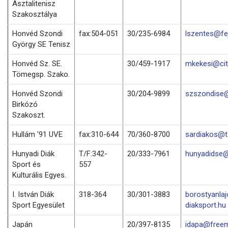
Asztalitenisz
Szakosztálya
Honvéd Szondi
fax:504-051
30/235-6984
lszentes@fej
György SE Tenisz
Honvéd Sz. SE.
30/459-1917
mkekesi@cit
Tömegsp. Szako.
Honvéd Szondi
30/204-9899
szszondise@
Birkózó
Szakoszt.
Hullám '91 UVE
fax:310-644
70/360-8700
sardiakos@t-
Hunyadi Diák
T/F:342-
20/333-7961
hunyadidse@
Sport és
557
Kulturális Egyes.
I. István Diák
318-364
30/301-3883
borostyanla
Sport Egyesület
diaksport.hu
Japán
20/397-8135
idapa@freem