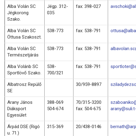
Alba Volán SC
Jégp. 312-
fax: 398-027
avschoki@al
Jégkorong
035
Szako.
Alba Volán SC
538-773
fax: 538-791
ottusa@alba
Öttusa Szakoszt.
Alba Volán SC
538-773
fax: 538-791
albavolan.s
Természetjárás
Alba Volánb SC
538-
fax: 538-791
sportloter@
Sportlövő Szako.
700/321
Albatrosz Repülő
30/959-8897
sziladydezs
SE
Arany János
388-069
70/315-3200
szaboaniko@
Diáksport
504-674
fax: 504-675
arany@suli.t
Egyesület
Árpád DSE (Rigó
315-369
20/438-0146
bernath@arp
u. 71.)