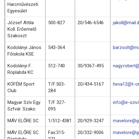
Harcművészeti
Egyesület
József Attila
500-827
20/546-6546
jakoll@mail.
Koll. Erőemelő
Szakoszt
Kodolányi János
543-364
barzsolt@mai
Főiskola KSE
Kodolányi F.
512-740
30/9367-495
nagy.robert@
Röplabda KC
KÖFÉM Sport
T/F:503-
20/434-5167
heva12@t-on
Club
284
Magyar Szív Egy.
T/F 327-
info@e-sziv.
Szfvár. Szako.
095
MÁV ELŐRE SC
1/512-4381
20/929-3247
mavelore@g
MÁV ELŐRE SC.
Fax:315-
20/332-9006
mavelore@g
Röplabda
271