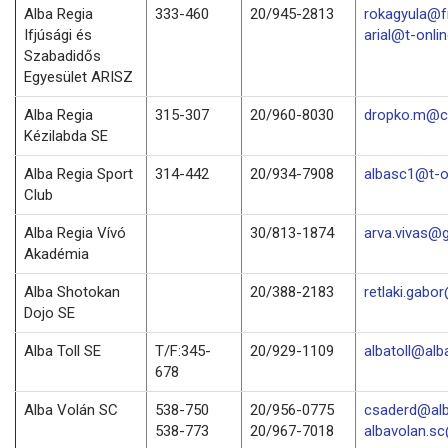
Alba Regia
333-460
20/945-2813
rokagyula@f
Ifjúsági és
arial@t-onli
Szabadidős
Egyesület ARISZ
Alba Regia
315-307
20/960-8030
dropko.m@c
Kézilabda SE
Alba Regia Sport
314-442
20/934-7908
albasc1@t-o
Club
Alba Regia Vívó
30/813-1874
arva.vivas@
Akadémia
Alba Shotokan
20/388-2183
retlaki.gabo
Dojo SE
Alba Toll SE
T/F:345-
20/929-1109
albatoll@alba
678
Alba Volán SC
538-750
20/956-0775
csaderd@alb
538-773
20/967-7018
albavolan.s