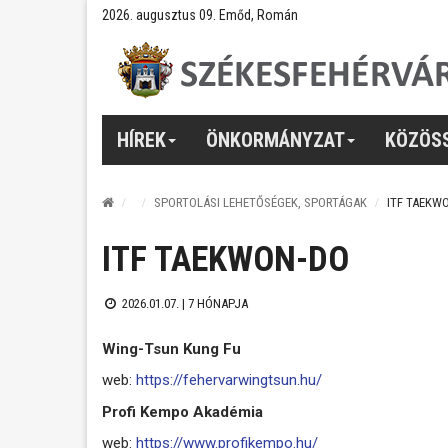
2026. augusztus 09. Emőd, Román
HÍREK
ÖNKORMÁNYZAT
KÖZÖS
SPORTOLÁSI LEHETŐSÉGEK, SPORTÁGAK
ITF TAEKW
ITF TAEKWON-DO
2026.01.07. |
7 HÓNAPJA
Wing-Tsun Kung Fu
web:
https://fehervarwingtsun.hu/
Profi Kempo Akadémia
web:
https://www.profikempo.hu/