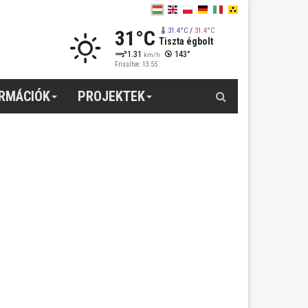
31°C
31.4°C
/
31.4°C
Tiszta égbolt
1.31
143°
km/h
Frissítve: 13:55
Keresés
ORMÁCIÓK
PROJEKTEK