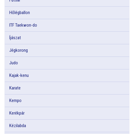
Hőlégballon
ITF Taekwon-do
Íjászat
Jégkorong
Judo
Kajak-kenu
Karate
Kempo
Kerékpár
Kézilabda