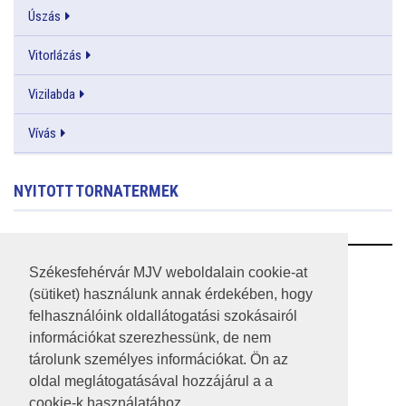
Úszás
Vitorlázás
Vizilabda
Vívás
NYITOTT TORNATERMEK
RSS
Székesfehérvár MJV weboldalain cookie-at
(sütiket) használunk annak érdekében, hogy
A HONLAP 2017.03.31-I ÁLLAPOTA
felhasználóink oldallátogatási szokásairól
információkat szerezhessünk, de nem
JOGI NYILATKOZAT
tárolunk személyes információkat. Ön az
IMPRESSZUM
oldal meglátogatásával hozzájárul a a
cookie-k használatához.