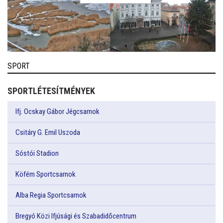
SPORT
SPORTLÉTESÍTMÉNYEK
Ifj. Ocskay Gábor Jégcsarnok
Csitáry G. Emil Uszoda
Sóstói Stadion
Köfém Sportcsarnok
Alba Regia Sportcsarnok
Bregyó Közi Ifjúsági és Szabadidőcentrum