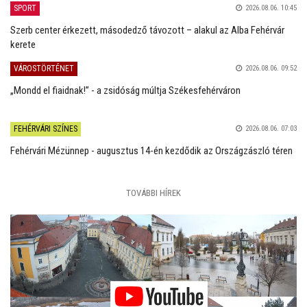
SPORT
2026.08.06. 10:45
Szerb center érkezett, másodedző távozott – alakul az Alba Fehérvár
kerete
VÁROSTÖRTÉNET
2026.08.06. 09:52
„Mondd el fiaidnak!” - a zsidóság múltja Székesfehérváron
FEHÉRVÁRI SZÍNES
2026.08.06. 07:03
Fehérvári Mézünnep - augusztus 14-én kezdődik az Országzászló téren
TOVÁBBI HÍREK