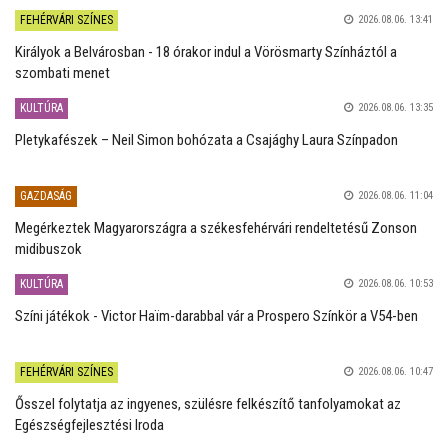
FEHÉRVÁRI SZÍNES
2026.08.06. 13:41
Királyok a Belvárosban - 18 órakor indul a Vörösmarty Színháztól a
szombati menet
KULTÚRA
2026.08.06. 13:35
Pletykafészek – Neil Simon bohózata a Csajághy Laura Színpadon
GAZDASÁG
2026.08.06. 11:04
Megérkeztek Magyarországra a székesfehérvári rendeltetésű Zonson
midibuszok
KULTÚRA
2026.08.06. 10:53
Színi játékok - Victor Haïm-darabbal vár a Prospero Színkör a V54-ben
FEHÉRVÁRI SZÍNES
2026.08.06. 10:47
Ősszel folytatja az ingyenes, szülésre felkészítő tanfolyamokat az
Egészségfejlesztési Iroda