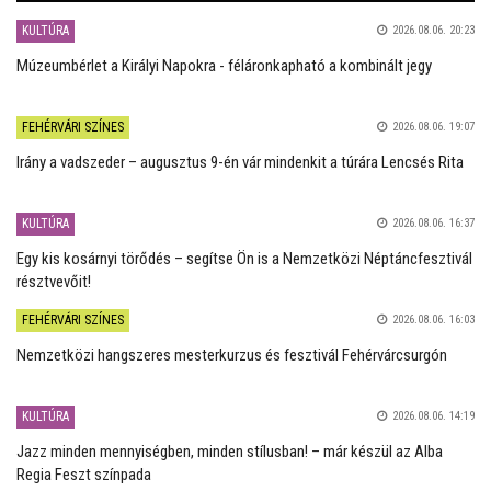
KULTÚRA
2026.08.06. 20:23
Múzeumbérlet a Királyi Napokra - féláronkapható a kombinált jegy
FEHÉRVÁRI SZÍNES
2026.08.06. 19:07
Irány a vadszeder – augusztus 9-én vár mindenkit a túrára Lencsés Rita
KULTÚRA
2026.08.06. 16:37
Egy kis kosárnyi törődés – segítse Ön is a Nemzetközi Néptáncfesztivál
résztvevőit!
FEHÉRVÁRI SZÍNES
2026.08.06. 16:03
Nemzetközi hangszeres mesterkurzus és fesztivál Fehérvárcsurgón
KULTÚRA
2026.08.06. 14:19
Jazz minden mennyiségben, minden stílusban! – már készül az Alba
Regia Feszt színpada