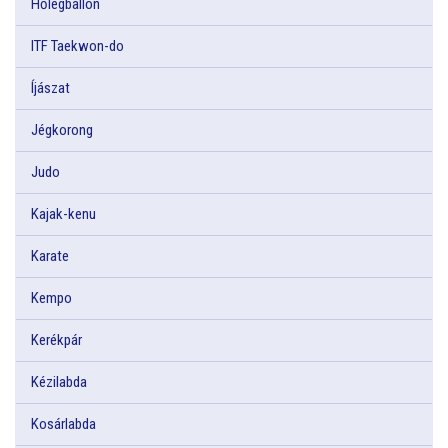
Hőlégballon
ITF Taekwon-do
Íjászat
Jégkorong
Judo
Kajak-kenu
Karate
Kempo
Kerékpár
Kézilabda
Kosárlabda