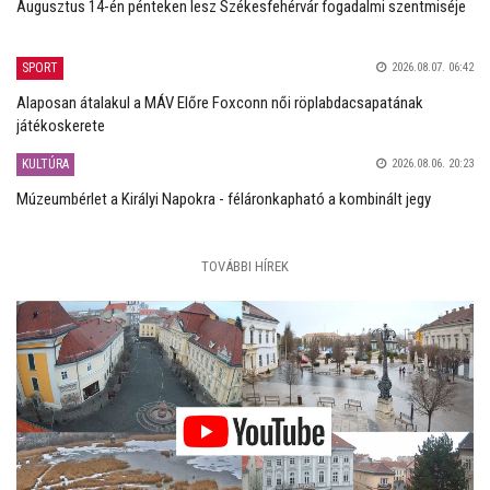
Augusztus 14-én pénteken lesz Székesfehérvár fogadalmi szentmiséje
SPORT
2026.08.07. 06:42
Alaposan átalakul a MÁV Előre Foxconn női röplabdacsapatának
játékoskerete
KULTÚRA
2026.08.06. 20:23
Múzeumbérlet a Királyi Napokra - féláronkapható a kombinált jegy
TOVÁBBI HÍREK