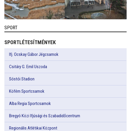
SPORT
SPORTLÉTESÍTMÉNYEK
Ifj. Ocskay Gábor Jégcsarnok
Csitáry G. Emil Uszoda
Sóstói Stadion
Köfém Sportcsarnok
Alba Regia Sportcsarnok
Bregyó Közi Ifjúsági és Szabadidőcentrum
Regionális Atlétikai Központ