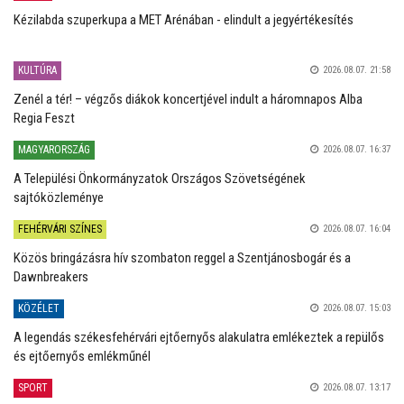
Kézilabda szuperkupa a MET Arénában - elindult a jegyértékesítés
KULTÚRA
2026.08.07. 21:58
Zenél a tér! – végzős diákok koncertjével indult a háromnapos Alba
Regia Feszt
MAGYARORSZÁG
2026.08.07. 16:37
A Települési Önkormányzatok Országos Szövetségének
sajtóközleménye
FEHÉRVÁRI SZÍNES
2026.08.07. 16:04
Közös bringázásra hív szombaton reggel a Szentjánosbogár és a
Dawnbreakers
KÖZÉLET
2026.08.07. 15:03
A legendás székesfehérvári ejtőernyős alakulatra emlékeztek a repülős
és ejtőernyős emlékműnél
SPORT
2026.08.07. 13:17