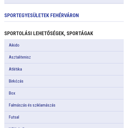
SPORTEGYESÜLETEK FEHÉRVÁRON
SPORTOLÁSI LEHETŐSÉGEK, SPORTÁGAK
Aikido
Asztalitenisz
Atlétika
Birkózás
Box
Falmászás és sziklamászás
Futsal