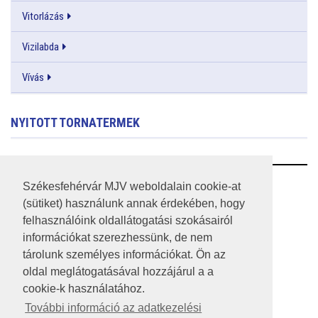
Vitorlázás
Vizilabda
Vívás
NYITOTT TORNATERMEK
RSS
Székesfehérvár MJV weboldalain cookie-at
(sütiket) használunk annak érdekében, hogy
A HONLAP 2017.03.31-I ÁLLAPOTA
felhasználóink oldallátogatási szokásairól
információkat szerezhessünk, de nem
JOGI NYILATKOZAT
tárolunk személyes információkat. Ön az
IMPRESSZUM
oldal meglátogatásával hozzájárul a a
cookie-k használatához.
MÉDIAAJÁNLAT
További információ az adatkezelési