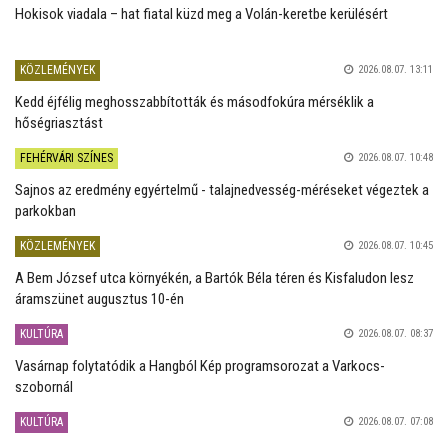
Hokisok viadala – hat fiatal küzd meg a Volán-keretbe kerülésért
KÖZLEMÉNYEK
2026.08.07. 13:11
Kedd éjfélig meghosszabbították és másodfokúra mérséklik a
hőségriasztást
FEHÉRVÁRI SZÍNES
2026.08.07. 10:48
Sajnos az eredmény egyértelmű - talajnedvesség-méréseket végeztek a
parkokban
KÖZLEMÉNYEK
2026.08.07. 10:45
A Bem József utca környékén, a Bartók Béla téren és Kisfaludon lesz
áramszünet augusztus 10-én
KULTÚRA
2026.08.07. 08:37
Vasárnap folytatódik a Hangból Kép programsorozat a Varkocs-
szobornál
KULTÚRA
2026.08.07. 07:08