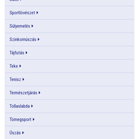
Sportlövészet
Súlyemelés
Szinkornúszás
Tájfutás
Teke
Tenisz
Természetjárás
Tollaslabda
Tömegsport
Úszás