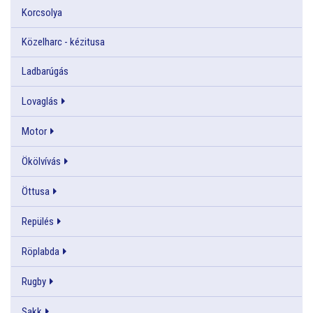
Korcsolya
Közelharc - kézitusa
Ladbarúgás
Lovaglás
Motor
Ökölvívás
Öttusa
Repülés
Röplabda
Rugby
Sakk