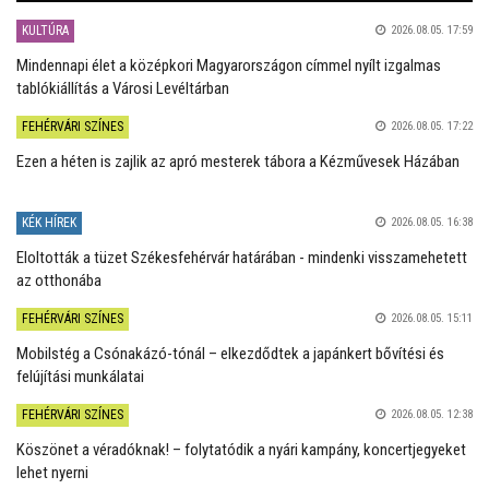
KULTÚRA
2026.08.05. 17:59
Mindennapi élet a középkori Magyarországon címmel nyílt izgalmas
tablókiállítás a Városi Levéltárban
FEHÉRVÁRI SZÍNES
2026.08.05. 17:22
Ezen a héten is zajlik az apró mesterek tábora a Kézművesek Házában
KÉK HÍREK
2026.08.05. 16:38
Eloltották a tüzet Székesfehérvár határában - mindenki visszamehetett
az otthonába
FEHÉRVÁRI SZÍNES
2026.08.05. 15:11
Mobilstég a Csónakázó-tónál – elkezdődtek a japánkert bővítési és
felújítási munkálatai
FEHÉRVÁRI SZÍNES
2026.08.05. 12:38
Köszönet a véradóknak! – folytatódik a nyári kampány, koncertjegyeket
lehet nyerni