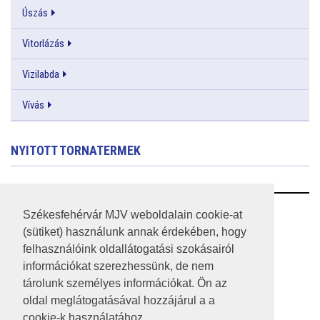
Úszás
Vitorlázás
Vizilabda
Vívás
NYITOTT TORNATERMEK
RSS
Székesfehérvár MJV weboldalain cookie-at
(sütiket) használunk annak érdekében, hogy
A HONLAP 2017.03.31-I ÁLLAPOTA
felhasználóink oldallátogatási szokásairól
információkat szerezhessünk, de nem
JOGI NYILATKOZAT
tárolunk személyes információkat. Ön az
IMPRESSZUM
oldal meglátogatásával hozzájárul a a
cookie-k használatához.