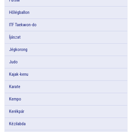
Hőlégballon
ITF Taekwon-do
Íjászat
Jégkorong
Judo
Kajak-kenu
Karate
Kempo
Kerékpár
Kézilabda