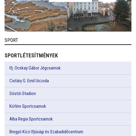
SPORT
SPORTLÉTESÍTMÉNYEK
Ifj. Ocskay Gábor Jégcsarnok
Csitáry G. Emil Uszoda
Sóstói Stadion
Köfém Sportcsarnok
Alba Regia Sportcsarnok
Bregyó Közi Ifjúsági és Szabadidőcentrum