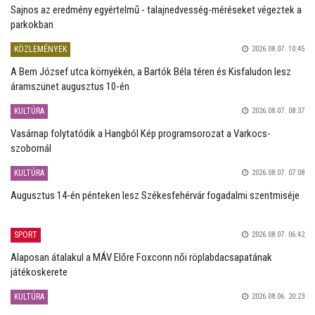
Sajnos az eredmény egyértelmű - talajnedvesség-méréseket végeztek a
parkokban
KÖZLEMÉNYEK
2026.08.07. 10:45
A Bem József utca környékén, a Bartók Béla téren és Kisfaludon lesz
áramszünet augusztus 10-én
KULTÚRA
2026.08.07. 08:37
Vasárnap folytatódik a Hangból Kép programsorozat a Varkocs-
szobornál
KULTÚRA
2026.08.07. 07:08
Augusztus 14-én pénteken lesz Székesfehérvár fogadalmi szentmiséje
SPORT
2026.08.07. 06:42
Alaposan átalakul a MÁV Előre Foxconn női röplabdacsapatának
játékoskerete
KULTÚRA
2026.08.06. 20:23