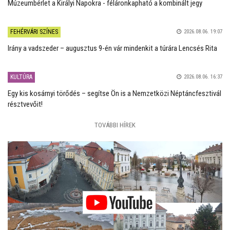
Múzeumbérlet a Királyi Napokra - féláronkapható a kombinált jegy
FEHÉRVÁRI SZÍNES
2026.08.06. 19:07
Irány a vadszeder – augusztus 9-én vár mindenkit a túrára Lencsés Rita
KULTÚRA
2026.08.06. 16:37
Egy kis kosárnyi törődés – segítse Ön is a Nemzetközi Néptáncfesztivál
résztvevőit!
TOVÁBBI HÍREK