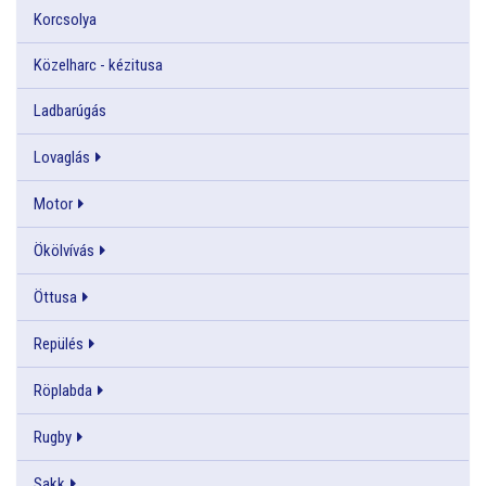
Korcsolya
Közelharc - kézitusa
Ladbarúgás
Lovaglás
Motor
Ökölvívás
Öttusa
Repülés
Röplabda
Rugby
Sakk