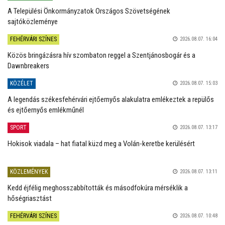
A Települési Önkormányzatok Országos Szövetségének
sajtóközleménye
FEHÉRVÁRI SZÍNES
2026.08.07. 16:04
Közös bringázásra hív szombaton reggel a Szentjánosbogár és a
Dawnbreakers
KÖZÉLET
2026.08.07. 15:03
A legendás székesfehérvári ejtőernyős alakulatra emlékeztek a repülős
és ejtőernyős emlékműnél
SPORT
2026.08.07. 13:17
Hokisok viadala – hat fiatal küzd meg a Volán-keretbe kerülésért
KÖZLEMÉNYEK
2026.08.07. 13:11
Kedd éjfélig meghosszabbították és másodfokúra mérséklik a
hőségriasztást
FEHÉRVÁRI SZÍNES
2026.08.07. 10:48