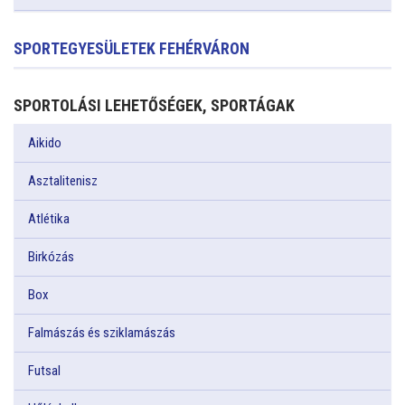
SPORTEGYESÜLETEK FEHÉRVÁRON
SPORTOLÁSI LEHETŐSÉGEK, SPORTÁGAK
Aikido
Asztalitenisz
Atlétika
Birkózás
Box
Falmászás és sziklamászás
Futsal