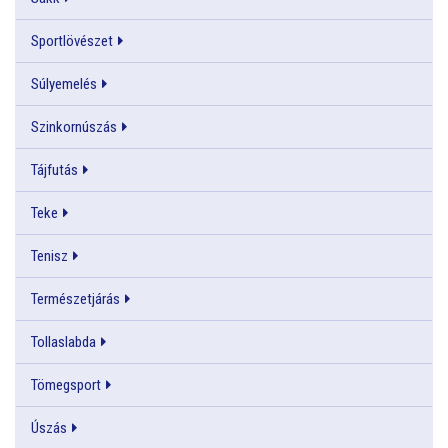
Sportlövészet
Súlyemelés
Szinkornúszás
Tájfutás
Teke
Tenisz
Természetjárás
Tollaslabda
Tömegsport
Úszás