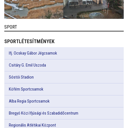
SPORT
SPORTLÉTESÍTMÉNYEK
Ifj. Ocskay Gábor Jégcsarnok
Csitáry G. Emil Uszoda
Sóstói Stadion
Köfém Sportcsarnok
Alba Regia Sportcsarnok
Bregyó Közi Ifjúsági és Szabadidőcentrum
Regionális Atlétikai Központ