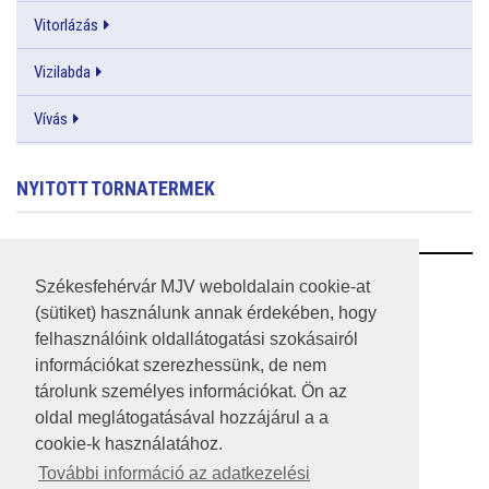
Vitorlázás
Vizilabda
Vívás
NYITOTT TORNATERMEK
RSS
Székesfehérvár MJV weboldalain cookie-at
(sütiket) használunk annak érdekében, hogy
A HONLAP 2017.03.31-I ÁLLAPOTA
felhasználóink oldallátogatási szokásairól
információkat szerezhessünk, de nem
JOGI NYILATKOZAT
tárolunk személyes információkat. Ön az
IMPRESSZUM
oldal meglátogatásával hozzájárul a a
cookie-k használatához.
MÉDIAAJÁNLAT
További információ az adatkezelési