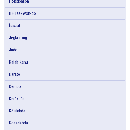
Hőlégballon
ITF Taekwon-do
Íjászat
Jégkorong
Judo
Kajak-kenu
Karate
Kempo
Kerékpár
Kézilabda
Kosárlabda