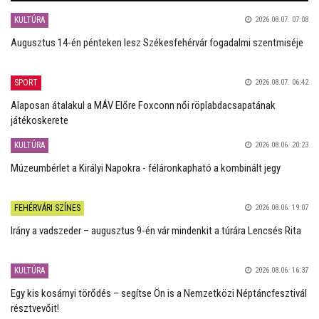
KULTÚRA
2026.08.07. 07:08
Augusztus 14-én pénteken lesz Székesfehérvár fogadalmi szentmiséje
SPORT
2026.08.07. 06:42
Alaposan átalakul a MÁV Előre Foxconn női röplabdacsapatának
játékoskerete
KULTÚRA
2026.08.06. 20:23
Múzeumbérlet a Királyi Napokra - féláronkapható a kombinált jegy
FEHÉRVÁRI SZÍNES
2026.08.06. 19:07
Irány a vadszeder – augusztus 9-én vár mindenkit a túrára Lencsés Rita
KULTÚRA
2026.08.06. 16:37
Egy kis kosárnyi törődés – segítse Ön is a Nemzetközi Néptáncfesztivál
résztvevőit!