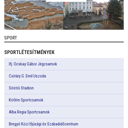
SPORT
SPORTLÉTESÍTMÉNYEK
Ifj. Ocskay Gábor Jégcsarnok
Csitáry G. Emil Uszoda
Sóstói Stadion
Köfém Sportcsarnok
Alba Regia Sportcsarnok
Bregyó Közi Ifjúsági és Szabadidőcentrum