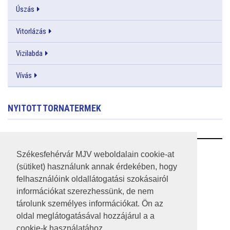
Úszás
Vitorlázás
Vizilabda
Vívás
NYITOTT TORNATERMEK
RSS
Székesfehérvár MJV weboldalain cookie-at
(sütiket) használunk annak érdekében, hogy
A HONLAP 2017.03.31-I ÁLLAPOTA
felhasználóink oldallátogatási szokásairól
információkat szerezhessünk, de nem
JOGI NYILATKOZAT
tárolunk személyes információkat. Ön az
IMPRESSZUM
oldal meglátogatásával hozzájárul a a
cookie-k használatához.