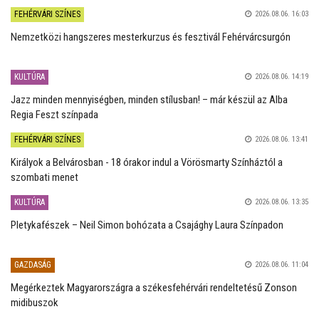
FEHÉRVÁRI SZÍNES
2026.08.06. 16:03
Nemzetközi hangszeres mesterkurzus és fesztivál Fehérvárcsurgón
KULTÚRA
2026.08.06. 14:19
Jazz minden mennyiségben, minden stílusban! – már készül az Alba
Regia Feszt színpada
FEHÉRVÁRI SZÍNES
2026.08.06. 13:41
Királyok a Belvárosban - 18 órakor indul a Vörösmarty Színháztól a
szombati menet
KULTÚRA
2026.08.06. 13:35
Pletykafészek – Neil Simon bohózata a Csajághy Laura Színpadon
GAZDASÁG
2026.08.06. 11:04
Megérkeztek Magyarországra a székesfehérvári rendeltetésű Zonson
midibuszok