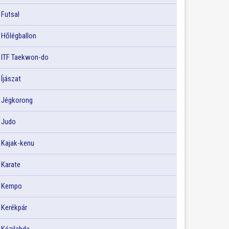
Futsal
Hőlégballon
ITF Taekwon-do
Íjászat
Jégkorong
Judo
Kajak-kenu
Karate
Kempo
Kerékpár