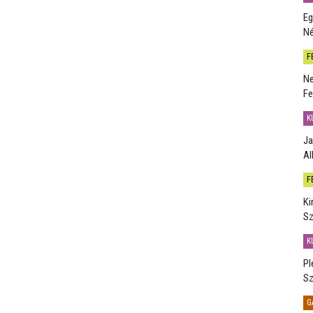
Eg
Né
F
Ne
Fe
K
Ja
Al
F
Ki
Sz
K
Pl
Sz
G