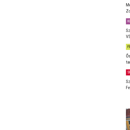
Me
Zo
K
Sz
V5
F
Ős
ta
S
Sz
Fe