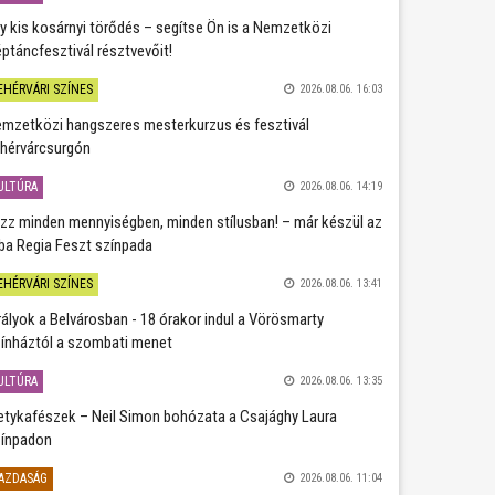
y kis kosárnyi törődés – segítse Ön is a Nemzetközi
ptáncfesztivál résztvevőit!
EHÉRVÁRI SZÍNES
2026.08.06. 16:03
mzetközi hangszeres mesterkurzus és fesztivál
hérvárcsurgón
ULTÚRA
2026.08.06. 14:19
zz minden mennyiségben, minden stílusban! – már készül az
ba Regia Feszt színpada
EHÉRVÁRI SZÍNES
2026.08.06. 13:41
rályok a Belvárosban - 18 órakor indul a Vörösmarty
ínháztól a szombati menet
ULTÚRA
2026.08.06. 13:35
etykafészek – Neil Simon bohózata a Csajághy Laura
ínpadon
AZDASÁG
2026.08.06. 11:04