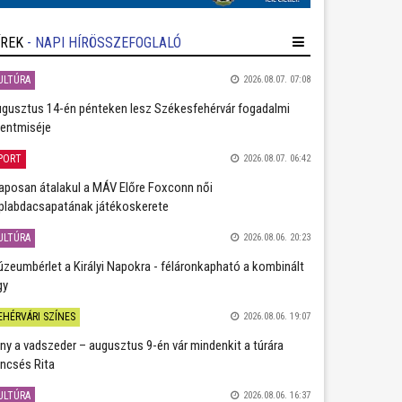
ÍREK
- NAPI HÍRÖSSZEFOGLALÓ
ULTÚRA
2026.08.07. 07:08
gusztus 14-én pénteken lesz Székesfehérvár fogadalmi
entmiséje
PORT
2026.08.07. 06:42
aposan átalakul a MÁV Előre Foxconn női
plabdacsapatának játékoskerete
ULTÚRA
2026.08.06. 20:23
zeumbérlet a Királyi Napokra - féláronkapható a kombinált
gy
EHÉRVÁRI SZÍNES
2026.08.06. 19:07
ány a vadszeder – augusztus 9-én vár mindenkit a túrára
ncsés Rita
ULTÚRA
2026.08.06. 16:37