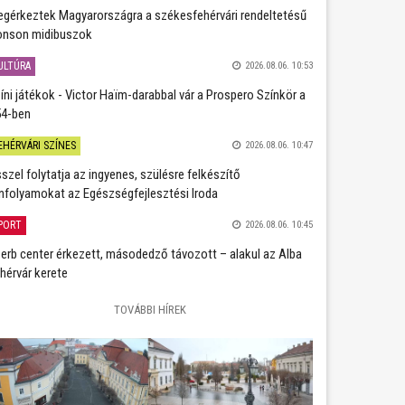
gérkeztek Magyarországra a székesfehérvári rendeltetésű
nson midibuszok
ULTÚRA
2026.08.06. 10:53
íni játékok - Victor Haïm-darabbal vár a Prospero Színkör a
4-ben
EHÉRVÁRI SZÍNES
2026.08.06. 10:47
szel folytatja az ingyenes, szülésre felkészítő
nfolyamokat az Egészségfejlesztési Iroda
PORT
2026.08.06. 10:45
erb center érkezett, másodedző távozott – alakul az Alba
hérvár kerete
TOVÁBBI HÍREK