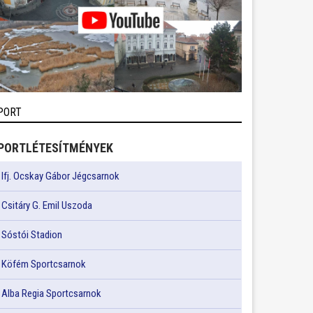
PORT
PORTLÉTESÍTMÉNYEK
Ifj. Ocskay Gábor Jégcsarnok
Csitáry G. Emil Uszoda
Sóstói Stadion
Köfém Sportcsarnok
Alba Regia Sportcsarnok