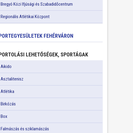
Bregyó Közi Ifjúsági és Szabadidőcentrum
Regionális Atlétikai Központ
PORTEGYESÜLETEK FEHÉRVÁRON
PORTOLÁSI LEHETŐSÉGEK, SPORTÁGAK
Aikido
Asztalitenisz
Atlétika
Birkózás
Box
Falmászás és sziklamászás