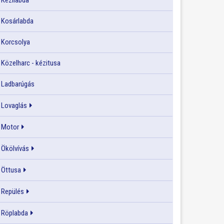
Kézilabda
Kosárlabda
Korcsolya
Közelharc - kézitusa
Ladbarúgás
Lovaglás
Motor
Ökölvívás
Öttusa
Repülés
Röplabda