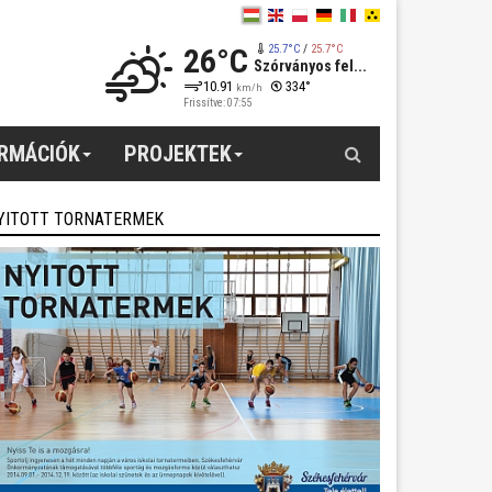
26°C
25.7°C
/
25.7°C
Szórványos fel...
10.91
334°
km/h
Frissítve: 07:55
Keresés
ORMÁCIÓK
PROJEKTEK
YITOTT TORNATERMEK