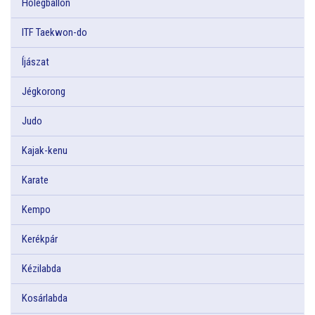
Hőlégballon
ITF Taekwon-do
Íjászat
Jégkorong
Judo
Kajak-kenu
Karate
Kempo
Kerékpár
Kézilabda
Kosárlabda