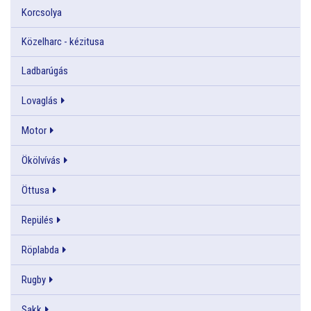
Korcsolya
Közelharc - kézitusa
Ladbarúgás
Lovaglás
Motor
Ökölvívás
Öttusa
Repülés
Röplabda
Rugby
Sakk