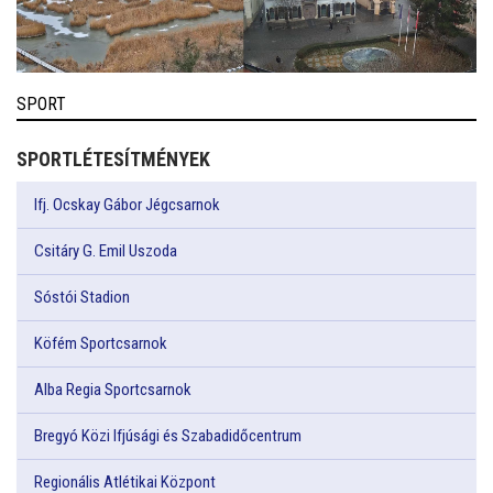
SPORT
SPORTLÉTESÍTMÉNYEK
Ifj. Ocskay Gábor Jégcsarnok
Csitáry G. Emil Uszoda
Sóstói Stadion
Köfém Sportcsarnok
Alba Regia Sportcsarnok
Bregyó Közi Ifjúsági és Szabadidőcentrum
Regionális Atlétikai Központ