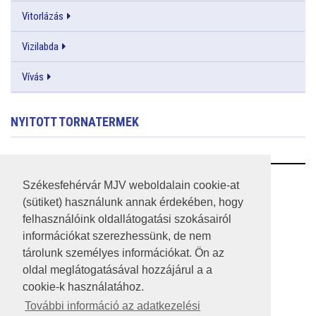
Vitorlázás
Vizilabda
Vívás
NYITOTT TORNATERMEK
RSS
Székesfehérvár MJV weboldalain cookie-at
(sütiket) használunk annak érdekében, hogy
A HONLAP 2017.03.31-I ÁLLAPOTA
felhasználóink oldallátogatási szokásairól
információkat szerezhessünk, de nem
JOGI NYILATKOZAT
tárolunk személyes információkat. Ön az
IMPRESSZUM
oldal meglátogatásával hozzájárul a a
cookie-k használatához.
MÉDIAAJÁNLAT
További információ az adatkezelési