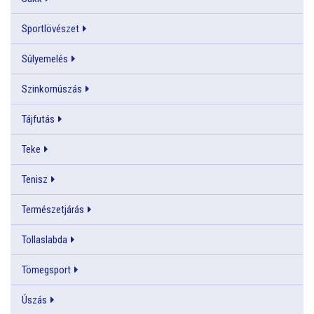
Sportlövészet
Súlyemelés
Szinkornúszás
Tájfutás
Teke
Tenisz
Természetjárás
Tollaslabda
Tömegsport
Úszás