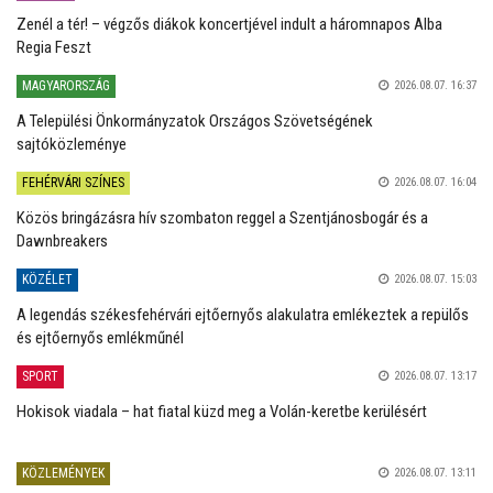
Zenél a tér! – végzős diákok koncertjével indult a háromnapos Alba
Regia Feszt
MAGYARORSZÁG
2026.08.07. 16:37
A Települési Önkormányzatok Országos Szövetségének
sajtóközleménye
FEHÉRVÁRI SZÍNES
2026.08.07. 16:04
Közös bringázásra hív szombaton reggel a Szentjánosbogár és a
Dawnbreakers
KÖZÉLET
2026.08.07. 15:03
A legendás székesfehérvári ejtőernyős alakulatra emlékeztek a repülős
és ejtőernyős emlékműnél
SPORT
2026.08.07. 13:17
Hokisok viadala – hat fiatal küzd meg a Volán-keretbe kerülésért
KÖZLEMÉNYEK
2026.08.07. 13:11