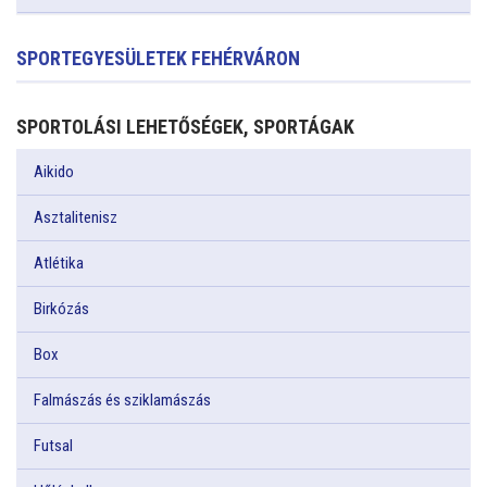
SPORTEGYESÜLETEK FEHÉRVÁRON
SPORTOLÁSI LEHETŐSÉGEK, SPORTÁGAK
Aikido
Asztalitenisz
Atlétika
Birkózás
Box
Falmászás és sziklamászás
Futsal