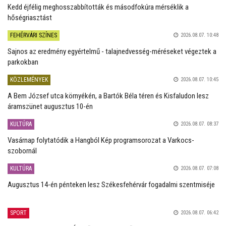
Kedd éjfélig meghosszabbították és másodfokúra mérséklik a
hőségriasztást
FEHÉRVÁRI SZÍNES
2026.08.07. 10:48
Sajnos az eredmény egyértelmű - talajnedvesség-méréseket végeztek a
parkokban
KÖZLEMÉNYEK
2026.08.07. 10:45
A Bem József utca környékén, a Bartók Béla téren és Kisfaludon lesz
áramszünet augusztus 10-én
KULTÚRA
2026.08.07. 08:37
Vasárnap folytatódik a Hangból Kép programsorozat a Varkocs-
szobornál
KULTÚRA
2026.08.07. 07:08
Augusztus 14-én pénteken lesz Székesfehérvár fogadalmi szentmiséje
SPORT
2026.08.07. 06:42