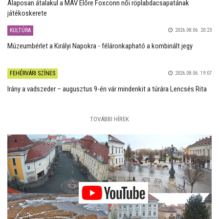
Alaposan átalakul a MÁV Előre Foxconn női röplabdacsapatának
játékoskerete
KULTÚRA
2026.08.06. 20:23
Múzeumbérlet a Királyi Napokra - féláronkapható a kombinált jegy
FEHÉRVÁRI SZÍNES
2026.08.06. 19:07
Irány a vadszeder – augusztus 9-én vár mindenkit a túrára Lencsés Rita
TOVÁBBI HÍREK