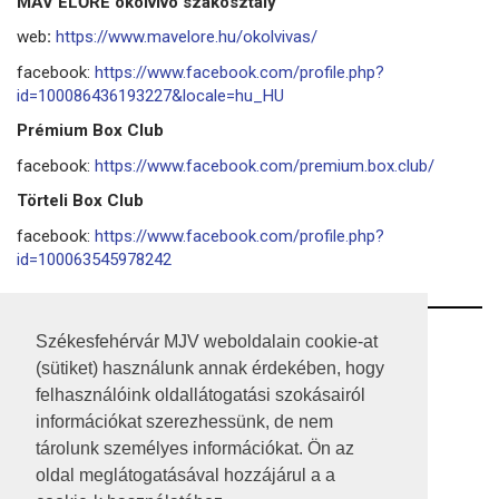
MÁV ELŐRE ökölvívó szakosztály
web
:
https://www.mavelore.hu/okolvivas/
facebook:
https://www.facebook.com/profile.php?
id=100086436193227&locale=hu_HU
Prémium Box Club
facebook:
https://www.facebook.com/premium.box.club/
Törteli Box Club
facebook:
https://www.facebook.com/profile.php?
id=100063545978242
RSS
Székesfehérvár MJV weboldalain cookie-at
(sütiket) használunk annak érdekében, hogy
A HONLAP 2017.03.31-I ÁLLAPOTA
felhasználóink oldallátogatási szokásairól
információkat szerezhessünk, de nem
JOGI NYILATKOZAT
tárolunk személyes információkat. Ön az
IMPRESSZUM
oldal meglátogatásával hozzájárul a a