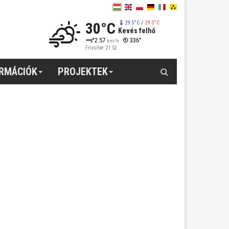
30°C
29.5°C
/
29.5°C
Kevés felhő
2.57
336°
km/h
Frissítve: 21:52
Keresés
ORMÁCIÓK
PROJEKTEK