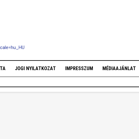
ocale=hu_HU
OTA
JOGI NYILATKOZAT
IMPRESSZUM
MÉDIAAJÁNLAT