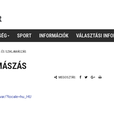
SÉG
SPORT
INFORMÁCIÓK
VÁLASZTÁSI INF
 ÉS SZIKLAMÁSZÁS
MÁSZÁS
MEGOSZTÁS:
var/?locale=hu_HU