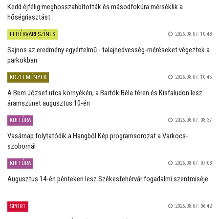
Kedd éjfélig meghosszabbították és másodfokúra mérséklik a
hőségriasztást
FEHÉRVÁRI SZÍNES
2026.08.07. 10:48
Sajnos az eredmény egyértelmű - talajnedvesség-méréseket végeztek a
parkokban
KÖZLEMÉNYEK
2026.08.07. 10:45
A Bem József utca környékén, a Bartók Béla téren és Kisfaludon lesz
áramszünet augusztus 10-én
KULTÚRA
2026.08.07. 08:37
Vasárnap folytatódik a Hangból Kép programsorozat a Varkocs-
szobornál
KULTÚRA
2026.08.07. 07:08
Augusztus 14-én pénteken lesz Székesfehérvár fogadalmi szentmiséje
SPORT
2026.08.07. 06:42