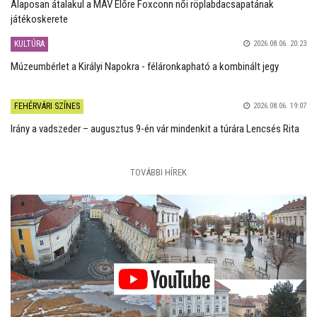
Alaposan átalakul a MÁV Előre Foxconn női röplabdacsapatának
játékoskerete
KULTÚRA
2026.08.06. 20:23
Múzeumbérlet a Királyi Napokra - féláronkapható a kombinált jegy
FEHÉRVÁRI SZÍNES
2026.08.06. 19:07
Irány a vadszeder – augusztus 9-én vár mindenkit a túrára Lencsés Rita
TOVÁBBI HÍREK