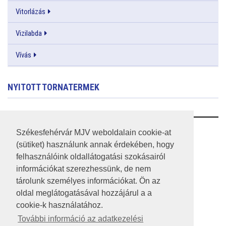
Vitorlázás
Vizilabda
Vívás
NYITOTT TORNATERMEK
RSS
Székesfehérvár MJV weboldalain cookie-at
(sütiket) használunk annak érdekében, hogy
A HONLAP 2017.03.31-I ÁLLAPOTA
felhasználóink oldallátogatási szokásairól
információkat szerezhessünk, de nem
JOGI NYILATKOZAT
tárolunk személyes információkat. Ön az
IMPRESSZUM
oldal meglátogatásával hozzájárul a a
cookie-k használatához.
MÉDIAAJÁNLAT
További információ az adatkezelési