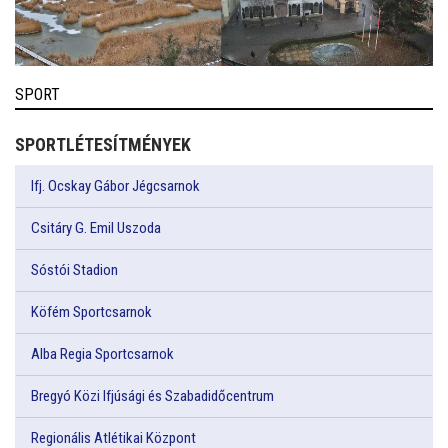
SPORT
SPORTLÉTESÍTMÉNYEK
Ifj. Ocskay Gábor Jégcsarnok
Csitáry G. Emil Uszoda
Sóstói Stadion
Köfém Sportcsarnok
Alba Regia Sportcsarnok
Bregyó Közi Ifjúsági és Szabadidőcentrum
Regionális Atlétikai Központ