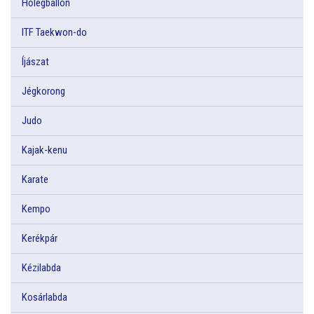
Hőlégballon
ITF Taekwon-do
Íjászat
Jégkorong
Judo
Kajak-kenu
Karate
Kempo
Kerékpár
Kézilabda
Kosárlabda