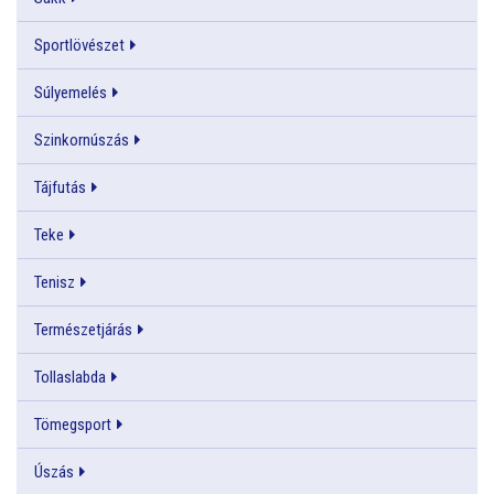
Sportlövészet
Súlyemelés
Szinkornúszás
Tájfutás
Teke
Tenisz
Természetjárás
Tollaslabda
Tömegsport
Úszás