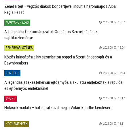
Zenél a tér! – végzős diákok koncertjével indult a háromnapos Alba
Regia Feszt
MAGYARORSZÁG
2026.08.07. 16:37
A Települési Önkormányzatok Országos Szövetségének
sajtóközleménye
FEHÉRVÁRI SZÍNES
2026.08.07. 16:04
Közös bringázásra hív szombaton reggel a Szentjánosbogár és a
Dawnbreakers
KÖZÉLET
2026.08.07. 15:03
A legendás székesfehérvári ejtőernyős alakulatra emlékeztek a repülős
és ejtőernyős emlékműnél
SPORT
2026.08.07. 13:17
Hokisok viadala – hat fiatal küzd meg a Volán-keretbe kerülésért
KÖZLEMÉNYEK
2026.08.07. 13:11