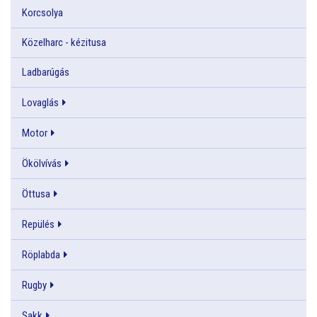
Korcsolya
Közelharc - kézitusa
Ladbarúgás
Lovaglás
Motor
Ökölvívás
Öttusa
Repülés
Röplabda
Rugby
Sakk