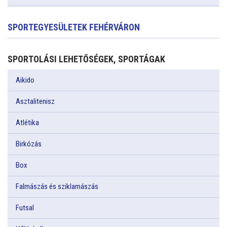
SPORTEGYESÜLETEK FEHÉRVÁRON
SPORTOLÁSI LEHETŐSÉGEK, SPORTÁGAK
Aikido
Asztalitenisz
Atlétika
Birkózás
Box
Falmászás és sziklamászás
Futsal