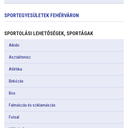
SPORTEGYESÜLETEK FEHÉRVÁRON
SPORTOLÁSI LEHETŐSÉGEK, SPORTÁGAK
Aikido
Asztalitenisz
Atlétika
Birkózás
Box
Falmászás és sziklamászás
Futsal