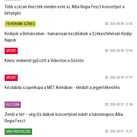
Több százan élvezték minden este az Alba Regia Feszt koncertjeit a
hétvégén
FEHÉRVÁRI SZÍNES
2026.08.08. 23:35
Királyok a Belvárosban - hamarosan kezdődnek a Székesfehérvári Királyi
Napok
SPORT
2026.08.08. 23:00
Kilenc emberrel győzött a Videoton a Sóstón
SPORT
2026.08.08. 07:07
Kézilabda szuperkupa a MET Arénában - elindult a jegyértékesítés
KULTÚRA
2026.08.07. 21:58
Zenél a tér! – végzős diákok koncertjével indult a háromnapos Alba
Regia Feszt
MAGYARORSZÁG
2026.08.07. 16:37