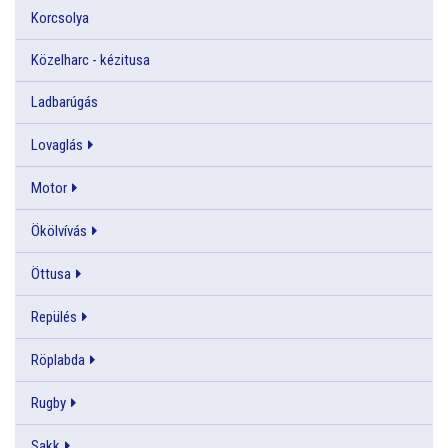
Korcsolya
Közelharc - kézitusa
Ladbarúgás
Lovaglás
Motor
Ökölvívás
Öttusa
Repülés
Röplabda
Rugby
Sakk