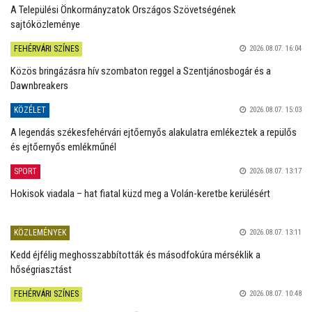
A Települési Önkormányzatok Országos Szövetségének
sajtóközleménye
FEHÉRVÁRI SZÍNES
2026.08.07. 16:04
Közös bringázásra hív szombaton reggel a Szentjánosbogár és a
Dawnbreakers
KÖZÉLET
2026.08.07. 15:03
A legendás székesfehérvári ejtőernyős alakulatra emlékeztek a repülős
és ejtőernyős emlékműnél
SPORT
2026.08.07. 13:17
Hokisok viadala – hat fiatal küzd meg a Volán-keretbe kerülésért
KÖZLEMÉNYEK
2026.08.07. 13:11
Kedd éjfélig meghosszabbították és másodfokúra mérséklik a
hőségriasztást
FEHÉRVÁRI SZÍNES
2026.08.07. 10:48