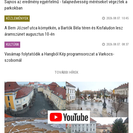
Sajnos az eredmény egyértelmű - talajnedvesség-méréseket végeztek a
parkokban
KÖZLEMÉNYEK
2026.08.07. 10:45
A Bem József utca környékén, a Bartók Béla téren és Kisfaludon lesz
áramszünet augusztus 10-én
KULTÚRA
2026.08.07. 08:37
Vasárnap folytatódik a Hangból Kép programsorozat a Varkocs-
szobornál
TOVÁBBI HÍREK