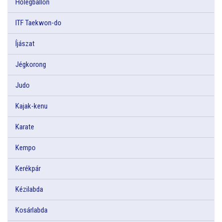
Hőlégballon
ITF Taekwon-do
Íjászat
Jégkorong
Judo
Kajak-kenu
Karate
Kempo
Kerékpár
Kézilabda
Kosárlabda