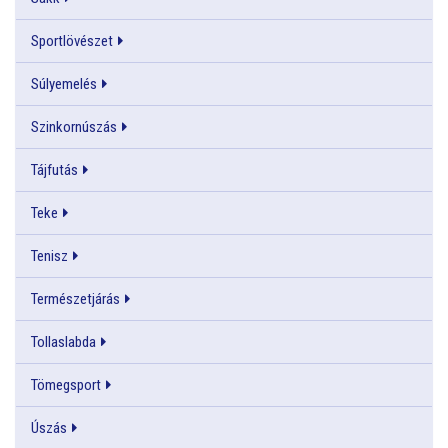
Sportlövészet
Súlyemelés
Szinkornúszás
Tájfutás
Teke
Tenisz
Természetjárás
Tollaslabda
Tömegsport
Úszás