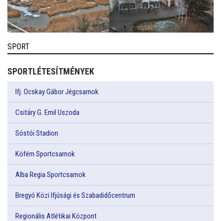
SPORT
SPORTLÉTESÍTMÉNYEK
Ifj. Ocskay Gábor Jégcsarnok
Csitáry G. Emil Uszoda
Sóstói Stadion
Köfém Sportcsarnok
Alba Regia Sportcsarnok
Bregyó Közi Ifjúsági és Szabadidőcentrum
Regionális Atlétikai Központ