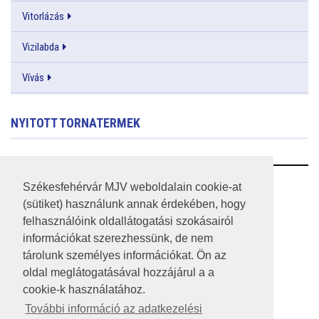
Vitorlázás
Vizilabda
Vívás
NYITOTT TORNATERMEK
RSS
Székesfehérvár MJV weboldalain cookie-at
(sütiket) használunk annak érdekében, hogy
A HONLAP 2017.03.31-I ÁLLAPOTA
felhasználóink oldallátogatási szokásairól
információkat szerezhessünk, de nem
JOGI NYILATKOZAT
tárolunk személyes információkat. Ön az
IMPRESSZUM
oldal meglátogatásával hozzájárul a a
cookie-k használatához.
MÉDIAAJÁNLAT
További információ az adatkezelési