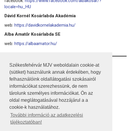
facebook:
https://www.facebook.com/albakosar/?
locale=hu_HU
Dávid Kornél Kosárlabda Akadémia
web:
https://davidkornelakademia.hu/
Alba Amatőr Kosárlabda SE
web:
https://albaamator.hu/
RSS
Székesfehérvár MJV weboldalain cookie-at
(sütiket) használunk annak érdekében, hogy
A HONLAP 2017.03.31-I ÁLLAPOTA
felhasználóink oldallátogatási szokásairól
információkat szerezhessünk, de nem
JOGI NYILATKOZAT
tárolunk személyes információkat. Ön az
IMPRESSZUM
oldal meglátogatásával hozzájárul a a
cookie-k használatához.
MÉDIAAJÁNLAT
További információ az adatkezelési
tájékoztatóban!
KÖZÉRDEKŰ ADATOK