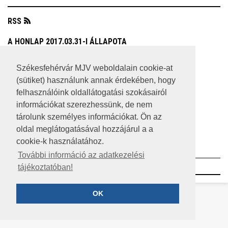
RSS
A HONLAP 2017.03.31-I ÁLLAPOTA
JOGI NYILATKOZAT
Székesfehérvár MJV weboldalain cookie-at
(sütiket) használunk annak érdekében, hogy
IMPRESSZUM
felhasználóink oldallátogatási szokásairól
MÉDIAAJÁNLAT
információkat szerezhessünk, de nem
tárolunk személyes információkat. Ön az
KÖZÉRDEKŰ ADATOK
oldal meglátogatásával hozzájárul a a
cookie-k használatához.
ADATVÉDELEM
További információ az adatkezelési
©2023 SZÉKESFEHÉRVÁR MEGYEI JOGÚ VÁROS
tájékoztatóban!
OK