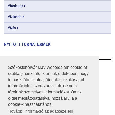
Vitorlázás
Vizilabda
Vívás
NYITOTT TORNATERMEK
RSS
Székesfehérvár MJV weboldalain cookie-at
(sütiket) használunk annak érdekében, hogy
A HONLAP 2017.03.31-I ÁLLAPOTA
felhasználóink oldallátogatási szokásairól
információkat szerezhessünk, de nem
JOGI NYILATKOZAT
tárolunk személyes információkat. Ön az
IMPRESSZUM
oldal meglátogatásával hozzájárul a a
cookie-k használatához.
MÉDIAAJÁNLAT
További információ az adatkezelési