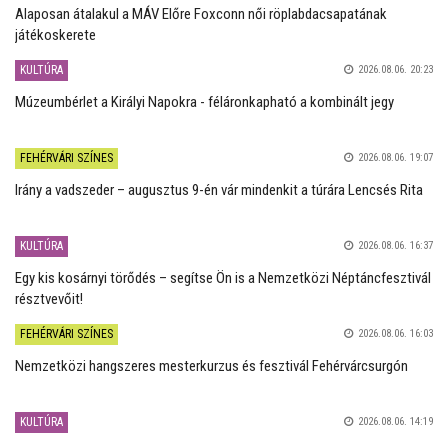
Alaposan átalakul a MÁV Előre Foxconn női röplabdacsapatának
játékoskerete
KULTÚRA
2026.08.06. 20:23
Múzeumbérlet a Királyi Napokra - féláronkapható a kombinált jegy
FEHÉRVÁRI SZÍNES
2026.08.06. 19:07
Irány a vadszeder – augusztus 9-én vár mindenkit a túrára Lencsés Rita
KULTÚRA
2026.08.06. 16:37
Egy kis kosárnyi törődés – segítse Ön is a Nemzetközi Néptáncfesztivál
résztvevőit!
FEHÉRVÁRI SZÍNES
2026.08.06. 16:03
Nemzetközi hangszeres mesterkurzus és fesztivál Fehérvárcsurgón
KULTÚRA
2026.08.06. 14:19