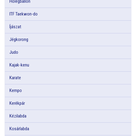
Hőlégballon
ITF Taekwon-do
Íjászat
Jégkorong
Judo
Kajak-kenu
Karate
Kempo
Kerékpár
Kézilabda
Kosárlabda