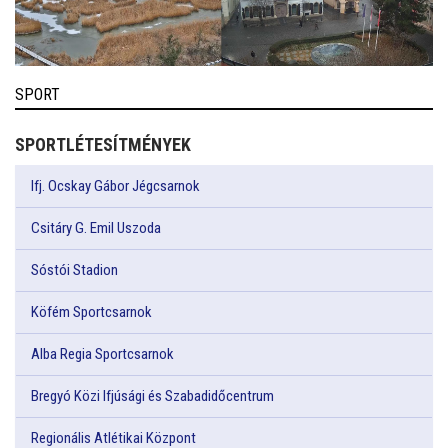
SPORT
SPORTLÉTESÍTMÉNYEK
Ifj. Ocskay Gábor Jégcsarnok
Csitáry G. Emil Uszoda
Sóstói Stadion
Köfém Sportcsarnok
Alba Regia Sportcsarnok
Bregyó Közi Ifjúsági és Szabadidőcentrum
Regionális Atlétikai Központ