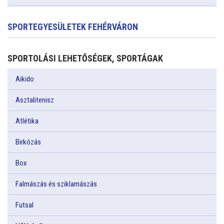
SPORTEGYESÜLETEK FEHÉRVÁRON
SPORTOLÁSI LEHETŐSÉGEK, SPORTÁGAK
Aikido
Asztalitenisz
Atlétika
Birkózás
Box
Falmászás és sziklamászás
Futsal