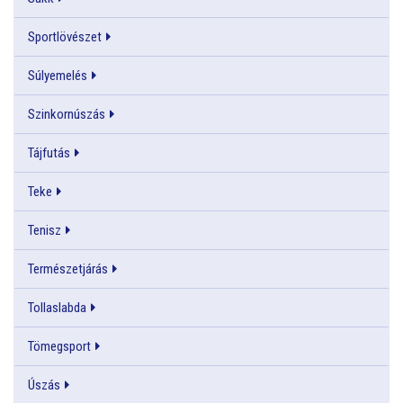
Sportlövészet
Súlyemelés
Szinkornúszás
Tájfutás
Teke
Tenisz
Természetjárás
Tollaslabda
Tömegsport
Úszás