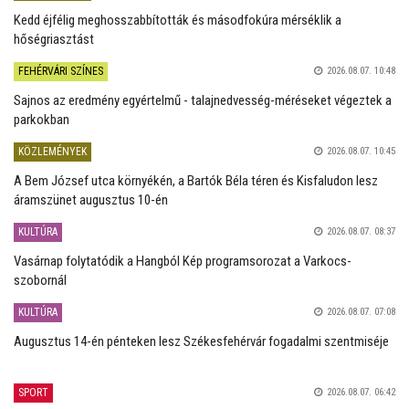
Kedd éjfélig meghosszabbították és másodfokúra mérséklik a
hőségriasztást
FEHÉRVÁRI SZÍNES
2026.08.07. 10:48
Sajnos az eredmény egyértelmű - talajnedvesség-méréseket végeztek a
parkokban
KÖZLEMÉNYEK
2026.08.07. 10:45
A Bem József utca környékén, a Bartók Béla téren és Kisfaludon lesz
áramszünet augusztus 10-én
KULTÚRA
2026.08.07. 08:37
Vasárnap folytatódik a Hangból Kép programsorozat a Varkocs-
szobornál
KULTÚRA
2026.08.07. 07:08
Augusztus 14-én pénteken lesz Székesfehérvár fogadalmi szentmiséje
SPORT
2026.08.07. 06:42