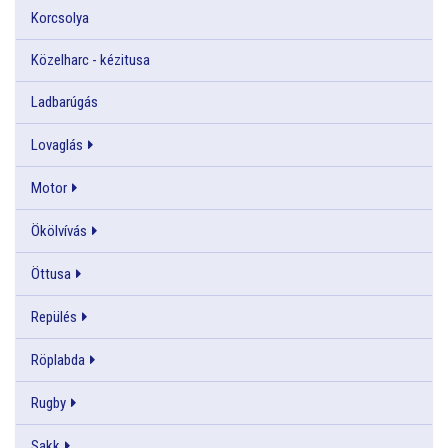
Korcsolya
Közelharc - kézitusa
Ladbarúgás
Lovaglás
Motor
Ökölvívás
Öttusa
Repülés
Röplabda
Rugby
Sakk