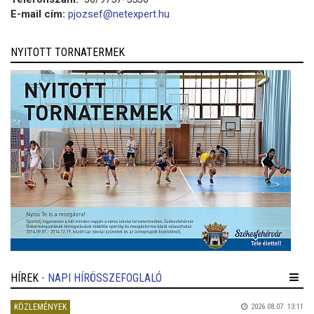
E-mail cím:
pjozsef@netexpert.hu
NYITOTT TORNATERMEK
HÍREK
- NAPI HÍRÖSSZEFOGLALÓ
KÖZLEMÉNYEK
2026.08.07. 13:11