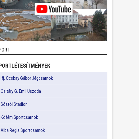
PORT
PORTLÉTESÍTMÉNYEK
Ifj. Ocskay Gábor Jégcsarnok
Csitáry G. Emil Uszoda
Sóstói Stadion
Köfém Sportcsarnok
Alba Regia Sportcsarnok