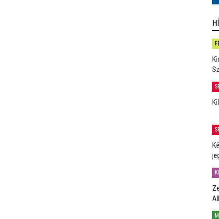
H
F
Ki
Sz
S
Ki
S
Ké
je
K
Ze
Al
M