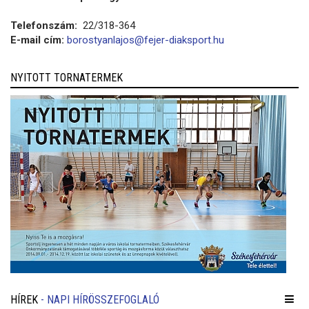
Telefonszám:
22/318-364
E-mail cím:
borostyanlajos@fejer-diaksport.hu
NYITOTT TORNATERMEK
HÍREK
- NAPI HÍRÖSSZEFOGLALÓ