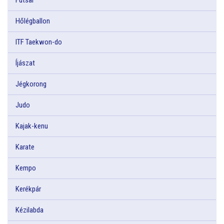
Hőlégballon
ITF Taekwon-do
Íjászat
Jégkorong
Judo
Kajak-kenu
Karate
Kempo
Kerékpár
Kézilabda