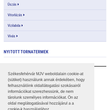
Úszás
Vitorlázás
Vizilabda
Vívás
NYITOTT TORNATERMEK
RSS
Székesfehérvár MJV weboldalain cookie-at
(sütiket) használunk annak érdekében, hogy
A HONLAP 2017.03.31-I ÁLLAPOTA
felhasználóink oldallátogatási szokásairól
információkat szerezhessünk, de nem
JOGI NYILATKOZAT
tárolunk személyes információkat. Ön az
IMPRESSZUM
oldal meglátogatásával hozzájárul a a
cookie-k használatához.