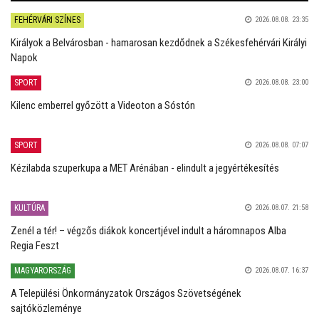
FEHÉRVÁRI SZÍNES
2026.08.08. 23:35
Királyok a Belvárosban - hamarosan kezdődnek a Székesfehérvári Királyi
Napok
SPORT
2026.08.08. 23:00
Kilenc emberrel győzött a Videoton a Sóstón
SPORT
2026.08.08. 07:07
Kézilabda szuperkupa a MET Arénában - elindult a jegyértékesítés
KULTÚRA
2026.08.07. 21:58
Zenél a tér! – végzős diákok koncertjével indult a háromnapos Alba
Regia Feszt
MAGYARORSZÁG
2026.08.07. 16:37
A Települési Önkormányzatok Országos Szövetségének
sajtóközleménye