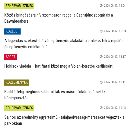
FEHÉRVÁRI SZÍNES
2026.08.07. 16:04
Közös bringázásra hív szombaton reggel a Szentjánosbogár és a
Dawnbreakers
KÖZÉLET
2026.08.07. 15:03
A legendás székesfehérvári ejtőernyős alakulatra emlékeztek a repülős
és ejtőernyős emlékműnél
SPORT
2026.08.07. 13:17
Hokisok viadala – hat fiatal küzd meg a Volán-keretbe kerülésért
KÖZLEMÉNYEK
2026.08.07. 13:11
Kedd éjfélig meghosszabbították és másodfokúra mérséklik a
hőségriasztást
FEHÉRVÁRI SZÍNES
2026.08.07. 10:48
Sajnos az eredmény egyértelmű - talajnedvesség-méréseket végeztek a
parkokban