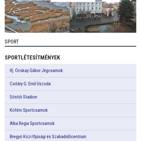
SPORT
SPORTLÉTESÍTMÉNYEK
Ifj. Ocskay Gábor Jégcsarnok
Csitáry G. Emil Uszoda
Sóstói Stadion
Köfém Sportcsarnok
Alba Regia Sportcsarnok
Bregyó Közi Ifjúsági és Szabadidőcentrum