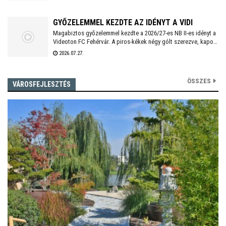
GYŐZELEMMEL KEZDTE AZ IDÉNYT A VIDI
Magabiztos győzelemmel kezdte a 2026/27-es NB II-es idényt a
Videoton FC Fehérvár. A piros-kékek négy gólt szerezve, kapott
találat nélkül múlták felül a tavalyi szezon negyedik
2026.07.27.
helyezettjét.
ÖSSZES
VÁROSFEJLESZTÉS