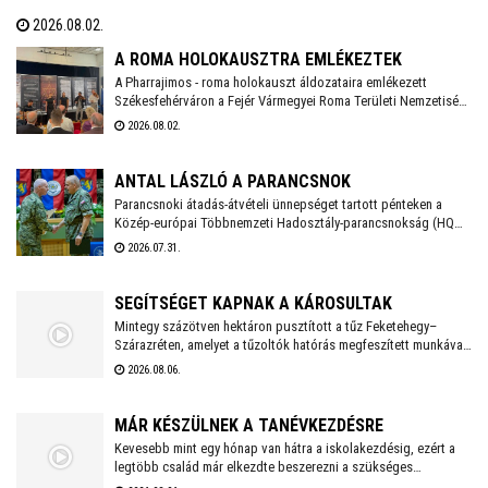
közösségi oldalán a város polgármestere. Hétfőtől is tehát a
2026.08.02.
megszokott nyári nyitva tartással fogadják a piciket a bölcsődék
és az óvodák!
A ROMA HOLOKAUSZTRA EMLÉKEZTEK
A Pharrajimos - roma holokauszt áldozataira emlékezett
Székesfehérváron a Fejér Vármegyei Roma Területi Nemzetiségi
Önkormányzat, ahova az egész vármegyéből érkeztek
2026.08.02.
megemlékezők. Az Öreghegyi Közösségi Házban tartott
megemlékezésen zenés, balladai történetfelolvasás idézte fel a
múlt fájdalmát a Romano Glaszo közreműködésével.
ANTAL LÁSZLÓ A PARANCSNOK
Parancsnoki átadás-átvételi ünnepséget tartott pénteken a
Közép-európai Többnemzeti Hadosztály-parancsnokság (HQ
MND-C) Székesfehérváron, amelynek során a szlovák Tibor
2026.07.31.
Králik vezérőrnagy átadta a parancsnoki feladatokat Antal
László vezérőrnagynak. Az ő személyében így első alkalommal
vezeti magyar parancsnok a nemzetközi katonai szervezetet.
SEGÍTSÉGET KAPNAK A KÁROSULTAK
Mintegy százötven hektáron pusztított a tűz Feketehegy–
Szárazréten, amelyet a tűzoltók hatórás megfeszített munkával
fékeztek meg. Az önkormányzat megkezdte a károsultak
2026.08.06.
felkutatását. Arra kérik az érintetteket, hogy jelentkezzenek a
segítség megszervezése érdekében.
MÁR KÉSZÜLNEK A TANÉVKEZDÉSRE
Kevesebb mint egy hónap van hátra a iskolakezdésig, ezért a
legtöbb család már elkezdte beszerezni a szükséges
tanszereket. A fehérvári papír-írószer üzletek már július eleje