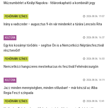
Múzeumbérlet a Királyi Napokra - féláronkapható a kombinált jegy
FEHÉRVÁRI SZÍNES
2026.08.06. 19:07
Irány a vadszeder – augusztus 9-én vár mindenkit a túrára Lencsés Rita
KULTÚRA
2026.08.06. 16:37
Egy kis kosárnyi törődés – segítse Ön is a Nemzetközi Néptáncfesztivál
résztvevőit!
FEHÉRVÁRI SZÍNES
2026.08.06. 16:03
Nemzetközi hangszeres mesterkurzus és fesztivál Fehérvárcsurgón
KULTÚRA
2026.08.06. 14:19
Jazz minden mennyiségben, minden stílusban! – már készül az Alba
Regia Feszt színpada
FEHÉRVÁRI SZÍNES
2026.08.06. 13:41