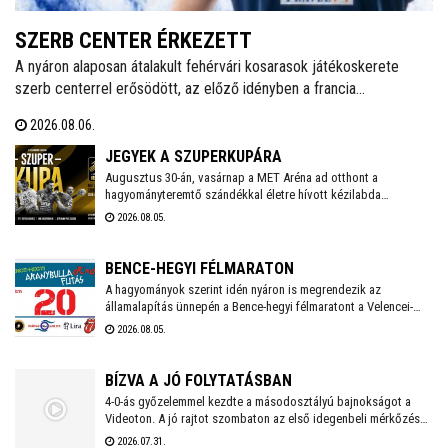
SZERB CENTER ÉRKEZETT
A nyáron alaposan átalakult fehérvári kosarasok játékoskerete
szerb centerrel erősödött, az előző idényben a francia
másodosztályban kosárlabdázó Mladen Vujics érkezik a királyok
2026.08.06.
városába. A klub egy év után elköszönt Carlos Vallejótól, aki a
tavalyi idényben másodedzőként segítette a csapat munkáját.
JEGYEK A SZUPERKUPÁRA
Augusztus 30-án, vasárnap a MET Aréna ad otthont a
hagyományteremtő szándékkal életre hívott kézilabda
szuperkupának. A hölgyeknél a Győri Audi ETO és a
2026.08.05.
Ferencváros, míg a férfiaknál a Veszprém és a Szeged küzd
meg a serlegért. A világklasszis csapatokat felvonultató
kézilabdaünnepre jegyek már kaphatók!
BENCE-HEGYI FÉLMARATON
A hagyományok szerint idén nyáron is megrendezik az
államalapítás ünnepén a Bence-hegyi félmaratont a Velencei-
tónál. Az ingyenes közösségi futáson több táv közül is
2026.08.05.
választhatnak a résztvevők, akik az esemény végén egyedi
cserépéremmel is gazdagodhatnak.
BÍZVA A JÓ FOLYTATÁSBAN
4-0-ás győzelemmel kezdte a másodosztályú bajnokságot a
Videoton. A jó rajtot szombaton az első idegenbeli mérkőzés
követi, a tavaly még NB I-es Kazincbarcika otthonában.
2026.07.31.