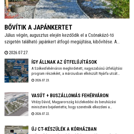
BŐVÍTIK A JAPÁNKERTET
Július végén, augusztus elején kezdődik el a Csónakázó-tó
szigetén található japánkert átfogó megújítása, kibővítése. A
munkálatok várhatóan november végéig tartanak, a kivitelezés
2026.07.27.
ideje alatt a munkálatokkal érintett területet a látogatók elől
lezárják.
ÍGY ÁLLNAK AZ ÚTFELÚJÍTÁSOK
A Székesfehérváron meghirdetett, nagyszabású útfelújítási
program részeként, a márciusban elkészült Nyárfa utcát
követően a Közgyűlés szakbizottsága legutóbbi ülésén újabb
2026.07.23.
utcák – köztük a Palotai út egy szakasza, valamint a Hársfa, a
Fenyőfa és a Topolyai utca – esetében választotta ki a nyertes
kivitelezőket - adta hírül közösségi oldalán Székesfehérvár
VASÚT + BUSZÁLLOMÁS FEHÉRVÁRON
polgármestere.. Már zajlik a Nagyszombati út 800 méteres
Vitézy Dávid, Magyarország közlekedési és beruházási
szakaszának felújítása, és kezdődhet a Bébic utcai
minisztere bejelentette, hogy szeretnék elkezdeni a
szabadidőpark fejlesztése is.
székesfehérvári vasúti csomópont teljes körű átépítését,
2026.07.22.
amelynek tervei már régóta készen állnak. A beruházás IKOP
plusz forrásból, mintegy 20 milliárd forintból valósul meg, és
2030-ig befejeződhet.
ÚJ CT-KÉSZÜLÉK A KÓRHÁZBAN