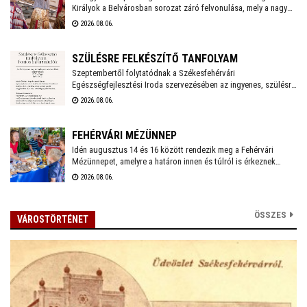
Királyok a Belvárosban sorozat záró felvonulása, mely a nagy
hőség miatt a szokásosnál egy órával később, 18 órakor indul
2026.08.06.
a Vörösmarty Színháztól. A menetet gólyalábasok és
régizenészek kísérik.
SZÜLÉSRE FELKÉSZÍTŐ TANFOLYAM
Szeptembertől folytatódnak a Székesfehérvári
Egészségfejlesztési Iroda szervezésében az ingyenes, szülésre
felkészítő tanfolyamok. Az idei évben még két turnusra lehet
2026.08.06.
jelentkezni és várják a 20. várandósági hetet betöltött leendő
anyukák jelentkezését.
FEHÉRVÁRI MÉZÜNNEP
Idén augusztus 14 és 16 között rendezik meg a Fehérvári
Mézünnepet, amelyre a határon innen és túlról is érkeznek
mézlovagrendek: a látványos felvonulás mellett a gyerekeket
2026.08.06.
"Zümmögő" játszóház is várja majd az Országzászló téren, de
természetesen lesz mézvásár, mézkóstolás is
különlegességekkel.
ÖSSZES
VÁROSTÖRTÉNET