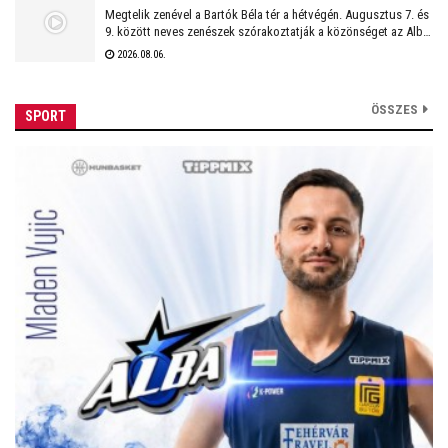
Megtelik zenével a Bartók Béla tér a hétvégén. Augusztus 7. és
9. között neves zenészek szórakoztatják a közönséget az Alba
Regia Feszten. Fellép többek között az Oláh Dezső Vibratone
2026.08.06.
Quartet, a Budapest Ragtime Band, a Vörös Tamás Projekt és a
Tomor Barnabás Projekt.
ÖSSZES
SPORT