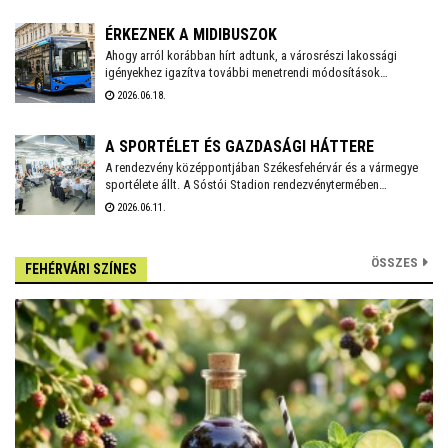
pályáztatni kellett a helyiséget. A pályázatot a Fehérvár Gast
Kft. nyerte, mely többek között a Beat éttermet is évek óta nagy
ÉRKEZNEK A MIDIBUSZOK
sikerrel üzemelteti a városban.
Ahogy arról korábban hírt adtunk, a városrészi lakossági
igényekhez igazítva további menetrendi módosítások
várhatóak Székesfehérvár helyi közösségi közlekedésében.
2026.06.18.
Fontos előrelépés lesz, hogy a várhatóan ősszel érkező
midibuszok új területek – Harmatosvölgy, Sóstó I. és II.,
valamint Öreghegy – bekapcsolására is lehetőséget adnak.
A SPORTÉLET ÉS GAZDASÁGI HÁTTERE
A rendezvény középpontjában Székesfehérvár és a vármegye
sportélete állt. A Sóstói Stadion rendezvénytermében
megtartott fórumon a város sportklubjainak vezetői osztották
2026.06.11.
meg gondolataikat egyesületük jelenéről, jövőbeni terveiről,
valamint a klubok és a vállalkozók együttműködésében rejlő
lehetőségekről. Dr. Cser-Palkovics András a Videoton jövőjéről
ÖSSZES
FEHÉRVÁRI SZÍNES
is szólt.