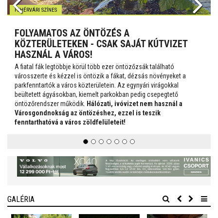
FEHÉRVÁRI SZÍNES
FOLYAMATOS AZ ÖNTÖZÉS A
KÖZTERÜLETEKEN - CSAK SAJÁT KÚTVIZET
HASZNÁL A VÁROS!
A fiatal fák legtöbbje körül több ezer öntözőzsák található
városszerte és kézzel is öntözik a fákat, dézsás növényeket a
parkfenntartók a város közterületein. Az egynyári virágokkal
beültetett ágyásokban, kiemelt parkokban pedig csepegtető
öntözőrendszer működik.
Hálózati, ivóvizet nem használ a
Városgondnokság az öntözéshez, ezzel is teszik
fenntarthatóvá a város zöldfelületeit!
GALÉRIA