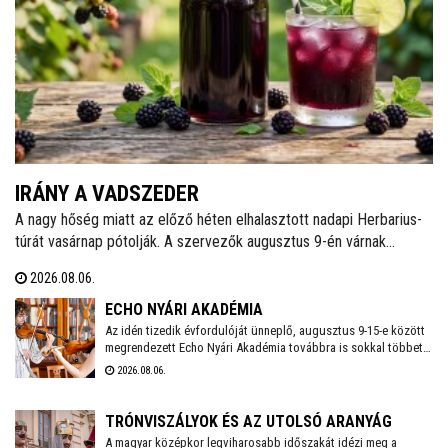
IRÁNY A VADSZEDER
A nagy hőség miatt az előző héten elhalasztott nadapi Herbarius-
túrát vasárnap pótolják. A szervezők augusztus 9-én várnak
mindenkit, aki szívesen csatlakozna a programhoz, hogy a
2026.08.06.
vitaminokban és ásványi anyagokban gazdag vadszederből
gyűjtsön Lencsés Rita gyógynövényszakértő vezetésével. A túra
ECHO NYÁRI AKADÉMIA
Nadapról indul, a részvételhez ezúttal is előzetes bejelentkezést
Az idén tizedik évfordulóját ünneplő, augusztus 9-15-e között
megrendezett Echo Nyári Akadémia továbbra is sokkal többet
kérnek a szokásos elérhetőségeken.
kínál, mint egy hagyományos zenei mesterkurzus. A családias
2026.08.06.
légkörnek, az intenzív művészi programnak és a különleges
környezetben történő elvonulásnak köszönhetően az Akadémia
egyedülálló találkozási pontja a művésztanároknak, a fiatal
TRÓNVISZÁLYOK ÉS AZ UTOLSÓ ARANYÁG
zenészeknek és a közönségnek.
A magyar középkor legviharosabb időszakát idézi meg a