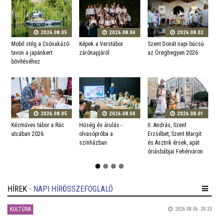
2026.08.05
2026.08.04
2026.08.02
Mobil stég a Csónakázó-
Képek a Verstábor
Szent Donát napi búcsú
V
tavon a japánkert
zárónapjáról
az Öreghegyen 2026
v
bővítéséhez
2026.08.05
2026.08.04
2026.08.01
Kézműves tábor a Rác
Hűség és árulás -
II. András, Szent
N
utcában 2026.
olvasópróba a
Erzsébet, Szent Margit
e
színházban
és Asztrik érsek, apát
l
óriásbábjai Fehérváron
HÍREK
- NAPI HÍRÖSSZEFOGLALÓ
KULTÚRA
2026.08.06. 20:23