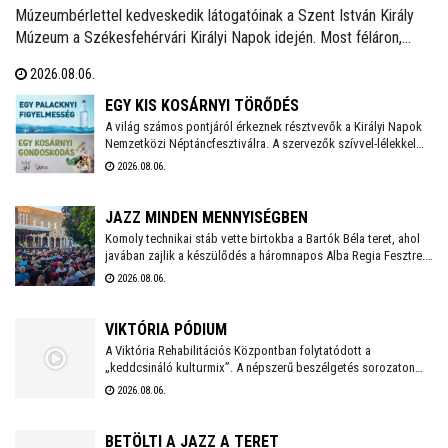
Múzeumbérlettel kedveskedik látogatóinak a Szent István Király
Múzeum a Székesfehérvári Királyi Napok idején. Most féláron,
5.300 forintért lehet megvenni a kombinált belépőt, mellyel az
2026.08.06.
összes fehérvári kiállítóhely látogatható lesz az ünnepi időszakban.
EGY KIS KOSÁRNYI TÖRŐDÉS
A világ számos pontjáról érkeznek résztvevők a Királyi Napok
Nemzetközi Néptáncfesztiválra. A szervezők szívvel-lélekkel
készülnek, saját maguk is főznek majd a vendégeknek igazi,
2026.08.06.
magyaros finomságokat. Zöldségekkel, gyümölcsökkel, egyéb
alapanyagokkal bárki hozzájárulhat a kezdeményezés
sikeréhez, a gyűjtés augusztus 10-én, hétfőn kezdődik a
JAZZ MINDEN MENNYISÉGBEN
Táncházban.
Komoly technikai stáb vette birtokba a Bartók Béla teret, ahol
javában zajlik a készülődés a háromnapos Alba Regia Fesztre.
Péntek estétől vasárnap estig a jazz számos formája
2026.08.06.
megmutatkozik itt és a Múzeumkertben. Idén is több száz
vendégre számítanak az ingyenes koncerteken, ezért
mindenképpen érdemes időben érkezni és elfoglalni egy
VIKTÓRIA PÓDIUM
kényelmes, jó helyet .
A Viktória Rehabilitációs Központban folytatódott a
„keddcsináló kulturmix”. A népszerű beszélgetés sorozaton
ezúttal is kivételes vendégek tisztelték meg a Viktória Pódium
2026.08.06.
rendezvényét.
BETÖLTI A JAZZ A TERET