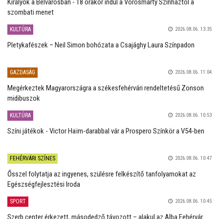
Királyok a Belvárosban - 18 órakor indul a Vörösmarty Színháztól a
szombati menet
KULTÚRA
2026.08.06. 13:35
Pletykafészek – Neil Simon bohózata a Csajághy Laura Színpadon
GAZDASÁG
2026.08.06. 11:04
Megérkeztek Magyarországra a székesfehérvári rendeltetésű Zonson
midibuszok
KULTÚRA
2026.08.06. 10:53
Színi játékok - Victor Haïm-darabbal vár a Prospero Színkör a V54-ben
FEHÉRVÁRI SZÍNES
2026.08.06. 10:47
Ősszel folytatja az ingyenes, szülésre felkészítő tanfolyamokat az
Egészségfejlesztési Iroda
SPORT
2026.08.06. 10:45
Szerb center érkezett, másodedző távozott – alakul az Alba Fehérvár