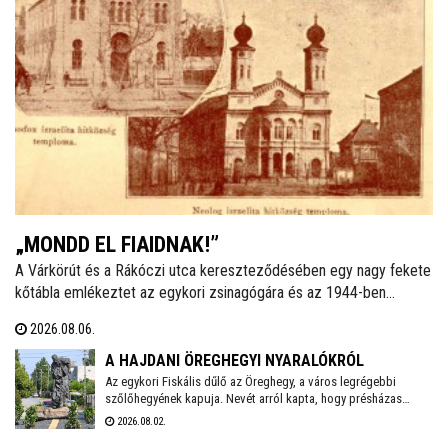
„MONDD EL FIAIDNAK!”
A Várkörút és a Rákóczi utca kereszteződésében egy nagy fekete
kőtábla emlékeztet az egykori zsinagógára és az 1944-ben
elhurcolt zsidóságra. Ha a helyi izraelita közösségről van szó, a
2026.08.06.
legtöbben a vészkorszakot és az azt közvetlenül megelőző
éveket idézik fel. Talán azért, mert nem ismerik a korábbi időket,
A HAJDANI ÖREGHEGYI NYARALÓKRÓL
mint ahogy sokan azt sem tudják: ma is létezik hitközség a
Az egykori Fiskális dűlő az Öreghegy, a város legrégebbi
szőlőhegyének kapuja. Nevét arról kapta, hogy présházas
városban.
telkeit többnyire városi tisztviselők, hivatalnokok vásárolták
2026.08.02.
meg, amelyeken kisebb-nagyobb szőlőhegyi lakokat, több