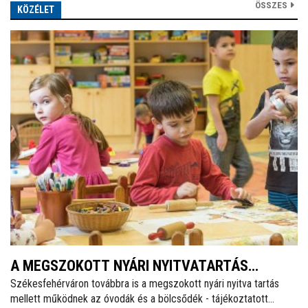
ÖSSZES
KÖZÉLET
A MEGSZOKOTT NYÁRI NYITVATARTÁS
Székesfehérváron továbbra is a megszokott nyári nyitva tartás
MELLETT MŰKÖDNEK A FEHÉRVÁRI ÓVODÁK
mellett működnek az óvodák és a bölcsődék - tájékoztatott
ÉS BÖLCSŐDÉK