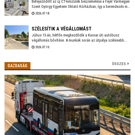
Befejeződött az új CT-készülék beüzemelése a Fejér Vármegyei
Szent György Egyetemi Oktató Kórházban, így a berendezés már
a mindennapi betegellátást szolgálja - közölte a
2026.07.18.
székesfehérvári kórház a honlapján.
SZÉLESÍTIK A VÉGÁLLOMÁST
Július 13-án, hétfőn megkezdődik a Kassai úti autóbusz
végállomás bővítése. A munkák során az útpálya szélesebb
lesz, hogy az autóbuszok ki tudják kerülni egymást. A
2026.07.10.
szélesítés és a szegélyépítések során a felszálló peront is
áthelyezik. A munkálatok várhatóan augusztus első felébe
zárulnak. Arra kérik az utasokat, figyeljék a kihelyezett
ÖSSZES
GAZDASÁG
jelzéseket, és az átépítés idején kijelölt ideiglenes megállókat.