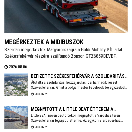
MEGÉRKEZTEK A MIDIBUSZOK
Szerdán megérkeztek Magyarországra a Goldi Mobility Kft. által
Székesfehérvár részére szállítandó Zonson GTZ6859BEVBF
elektromos midibuszok - írja a Magyarbusz Info. A 8,5 méter
2026.08.06.
hosszú járműveket nettó 126,23 millió forintos darabonkénti
vételáron szerzi be Székesfehérvár.
BEFIZETTE SZÉKESFEHÉRVÁR A SZOLIDARITÁSI
Átutalta a szolidaritási hozzájárulás idei harmadik részét
HOZZÁJÁRULÁS AKTUÁLIS RÉSZLETÉT
Székesfehérvár. Amint a polgármester Facebook bejegyzésből
kiderül, idén még 3,6 milliárd forintot kell befizetnie a városnak.
2026.07.23.
MEGNYITOTT A LITTLE BEAT ÉTTEREM A
Little BEAT néven csütörtökön megnyitott a Városház téren
VÁROSHÁZ TÉREN
Székesfehérvár legújabb étterme. Az egykori Bierbauer-ház
helyén 2010 óta a Pátria étterem működött egészen tavaly év
2026.07.23.
végéig, amikor a lejáró bérleti szerződés miatt kötelezően