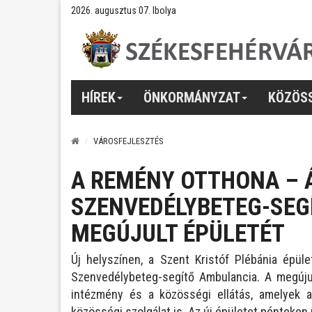
2026. augusztus 07. Ibolya
HÍREK
ÖNKORMÁNYZAT
KÖZÖS
VÁROSFEJLESZTÉS
A REMÉNY OTTHONA – 
SZENVEDÉLYBETEG-SEG
MEGÚJULT ÉPÜLETÉT
Új helyszínen, a Szent Kristóf Plébánia épül
Szenvedélybeteg-segítő Ambulancia. A megúju
intézmény és a közösségi ellátás, amelyek a 
közösségi szolgálat is. Az új épületet pénteken