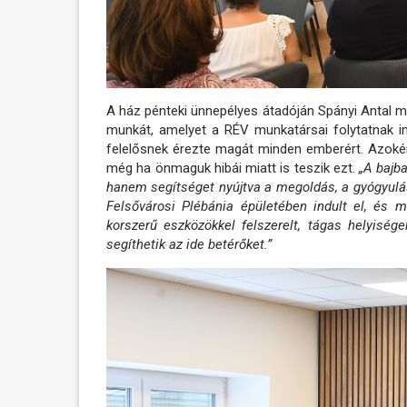
A ház pénteki ünnepélyes átadóján Spányi Antal
munkát, amelyet a RÉV munkatársai folytatnak 
felelősnek érezte magát minden emberért. Azokért
még ha önmaguk hibái miatt is teszik ezt.
„A bajba
hanem segítséget nyújtva a megoldás, a gyógyulás
Felsővárosi Plébánia épületében indult el, és m
korszerű eszközökkel felszerelt, tágas helyisé
segíthetik az ide betérőket.”