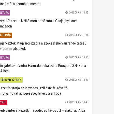
ínháztól a szombati menet
ULTÚRA
2026.08.06. 13:35
etykafészek – Neil Simon bohózata a Csajághy Laura
ínpadon
AZDASÁG
2026.08.06. 11:04
gérkeztek Magyarországra a székesfehérvári rendeltetésű
nson midibuszok
ULTÚRA
2026.08.06. 10:53
íni játékok - Victor Haïm-darabbal vár a Prospero Színkör a
4-ben
EHÉRVÁRI SZÍNES
2026.08.06. 10:47
szel folytatja az ingyenes, szülésre felkészítő
nfolyamokat az Egészségfejlesztési Iroda
PORT
2026.08.06. 10:45
erb center érkezett, másodedző távozott – alakul az Alba