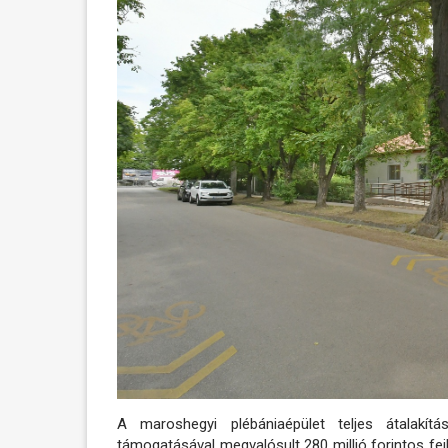
A maroshegyi plébániaépület teljes átalakí
támogatásával megvalósult 280 millió forintos fe