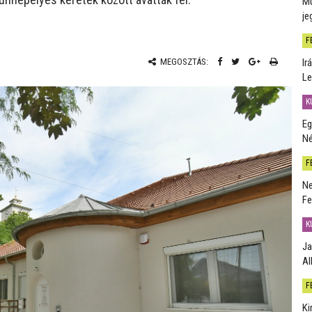
Mú
je
F
Ir
MEGOSZTÁS:
Le
K
Eg
Né
F
Ne
Fe
K
Ja
Al
F
Ki