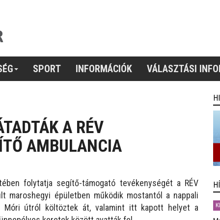
SÉG
SPORT
INFORMÁCIÓK
VÁLASZTÁSI INF
H
ÁTADTÁK A RÉV
ÍTŐ AMBULANCIA
etében folytatja segítő-támogató tevékenységét a RÉV
H
lt maroshegyi épületben működik mostantól a nappali
K
Móri útról költöztek át, valamint itt kapott helyet a
 ünnepélyes keretek között avatták fel.