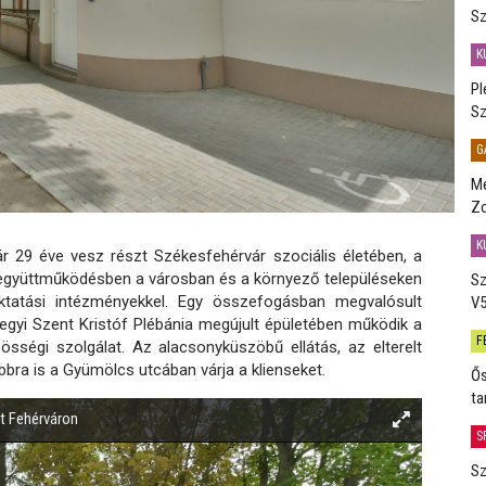
Sz
K
Pl
Sz
G
Me
Zo
K
 29 éve vesz részt Székesfehérvár szociális életében, a
 együttműködésben a városban és a környező településeken
Sz
ktatási intézményekkel. Egy összefogásban megvalósult
V5
gyi Szent Kristóf Plébánia megújult épületében működik a
F
össégi szolgálat. Az alacsonyküszöbű ellátás, az elterelt
bbra is a Gyümölcs utcában várja a klienseket.
Ős
ta
ét Fehérváron
S
Sz