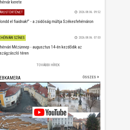
hérvár kerete
ÁROSTÖRTÉNET
2026.08.06. 09:52
ondd el fiaidnak!” - a zsidóság múltja Székesfehérváron
EHÉRVÁRI SZÍNES
2026.08.06. 07:03
hérvári Mézünnep - augusztus 14-én kezdődik az
szágzászló téren
TOVÁBBI HÍREK
ÖSSZES
EBKAMERA