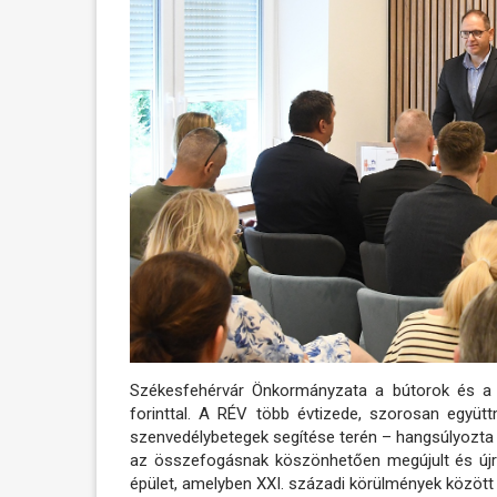
Székesfehérvár Önkormányzata a bútorok és a b
forinttal. A RÉV több évtizede, szorosan együtt
szenvedélybetegek segítése terén – hangsúlyozta 
az összefogásnak köszönhetően megújult és újr
épület, amelyben XXI. századi körülmények között 