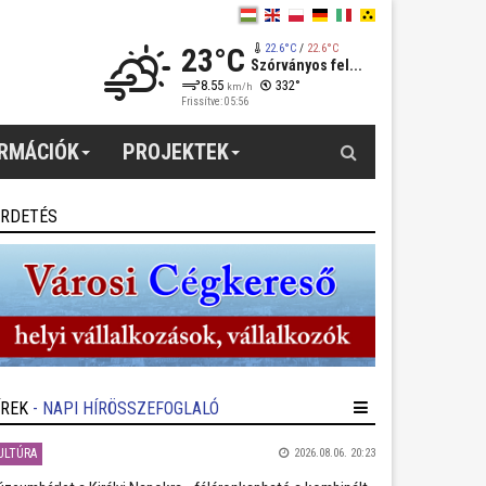
23°C
22.6°C
/
22.6°C
Szórványos fel...
8.55
332°
km/h
Frissítve: 05:56
Keresés
ORMÁCIÓK
PROJEKTEK
IRDETÉS
ÍREK
- NAPI HÍRÖSSZEFOGLALÓ
ULTÚRA
2026.08.06. 20:23