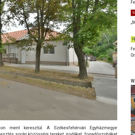
Fe
V
„M
F
Fe
Or
W
táson ment keresztül. A Székesfehérvári Egyházmegye
jlesztés során közösségi tereket, irodákat, fogadószobákat