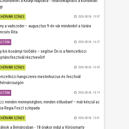
zeumbérlet a Királyi Napokra - féláronkapható a kombinált
gy
EHÉRVÁRI SZÍNES
2026.08.06. 19:07
ány a vadszeder – augusztus 9-én vár mindenkit a túrára
ncsés Rita
ULTÚRA
2026.08.06. 16:37
y kis kosárnyi törődés – segítse Ön is a Nemzetközi
ptáncfesztivál résztvevőit!
EHÉRVÁRI SZÍNES
2026.08.06. 16:03
mzetközi hangszeres mesterkurzus és fesztivál
hérvárcsurgón
ULTÚRA
2026.08.06. 14:19
zz minden mennyiségben, minden stílusban! – már készül az
ba Regia Feszt színpada
EHÉRVÁRI SZÍNES
2026.08.06. 13:41
rályok a Belvárosban - 18 órakor indul a Vörösmarty