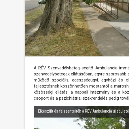
A RÉV Szenvedélybeteg-segítő Ambulancia immár
szenvedélybetegek ellátásában, egyre szorosabb
működő szociális, egészségügyi, egyházi és o
fejlesztésnek köszönhetően mostantól a maroshe
közösségi ellátás, a nappali intézmény és a köz
csoport és a pszichiátriai szakrendelés pedig tová
Elkészült és felszentelték a RÉV Ambulancia új épület