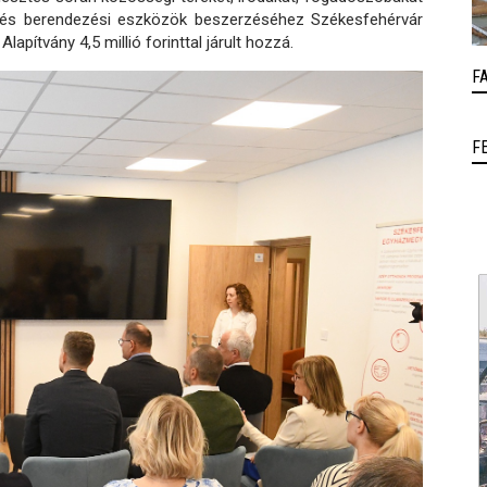
ok és berendezési eszközök beszerzéséhez Székesfehérvár
lapítvány 4,5 millió forinttal járult hozzá.
F
F