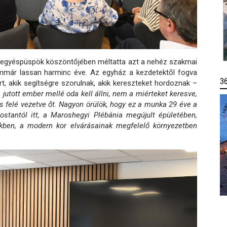
 megyéspüspök köszöntőjében méltatta azt a nehéz szakmai
immár lassan harminc éve. Az egyház a kezdetektől fogva
3
, akik segítségre szorulnak, akik kereszteket hordoznak –
 jutott ember mellé oda kell állni, nem a miérteket keresve,
 felé vezetve őt. Nagyon örülök, hogy ez a munka 29 éve a
ostantól itt, a Maroshegyi Plébánia megújult épületében,
gekben, a modern kor elvárásainak megfelelő környezetben