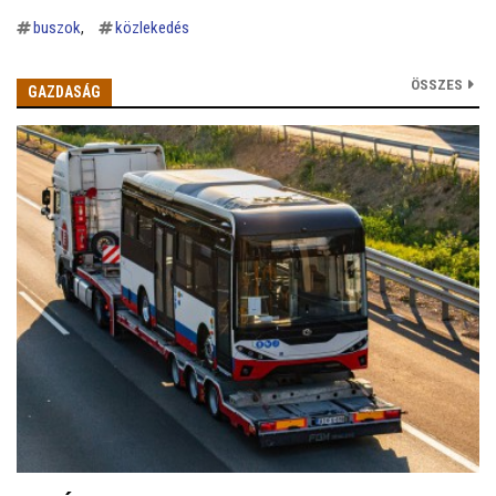
buszok
közlekedés
ÖSSZES
GAZDASÁG