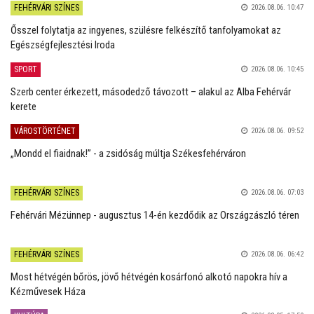
FEHÉRVÁRI SZÍNES
2026.08.06. 10:47
Ősszel folytatja az ingyenes, szülésre felkészítő tanfolyamokat az
Egészségfejlesztési Iroda
SPORT
2026.08.06. 10:45
Szerb center érkezett, másodedző távozott – alakul az Alba Fehérvár
kerete
VÁROSTÖRTÉNET
2026.08.06. 09:52
„Mondd el fiaidnak!” - a zsidóság múltja Székesfehérváron
FEHÉRVÁRI SZÍNES
2026.08.06. 07:03
Fehérvári Mézünnep - augusztus 14-én kezdődik az Országzászló téren
FEHÉRVÁRI SZÍNES
2026.08.06. 06:42
Most hétvégén bőrös, jövő hétvégén kosárfonó alkotó napokra hív a
Kézművesek Háza