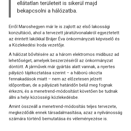
ellátatlan területeit is sikerül majd
bekapcsolni a hálózatba.
Erről Maroshegyen már le is zajlott az első lakossági
konzultáció, ahol a tervezett járatútvonalakról egyeztetett
az érintett lakókkal Brájer Éva önkormányzati képviselő és
a Közlekedési Iroda vezetője.
A hálózat bővítésére az a három elektromos midibusz ad
lehetőséget, amelyek beszerzéséről az önkormányzat
döntött. A járművek már gyártás alatt vannak, a nyertes
pályázó tájékoztatása szerint – a háború okozta
fennakadások miatt – nem az előzetesen jelzett
időpontban, de a pályázati határidőn belül meg fognak
érkezni, és a menetrend-módosítást követően be tudnak
állni a helyi közösségi közlekedésbe.
Amint összeáll a menetrend-módosítás teljes tervezete,
megkezdődik ennek társadalmasítása, azaz a nyilvánosság
számára történő bemutatása és véleményezése is.