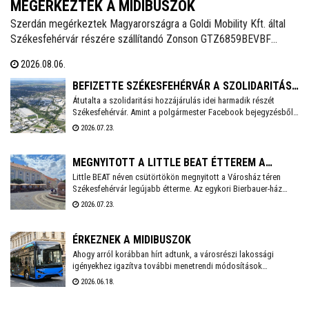
MEGÉRKEZTEK A MIDIBUSZOK
Szerdán megérkeztek Magyarországra a Goldi Mobility Kft. által
Székesfehérvár részére szállítandó Zonson GTZ6859BEVBF
elektromos midibuszok - írja a Magyarbusz Info. A 8,5 méter
2026.08.06.
hosszú járműveket nettó 126,23 millió forintos darabonkénti
vételáron szerzi be Székesfehérvár.
BEFIZETTE SZÉKESFEHÉRVÁR A SZOLIDARITÁSI
Átutalta a szolidaritási hozzájárulás idei harmadik részét
HOZZÁJÁRULÁS AKTUÁLIS RÉSZLETÉT
Székesfehérvár. Amint a polgármester Facebook bejegyzésből
kiderül, idén még 3,6 milliárd forintot kell befizetnie a városnak.
2026.07.23.
MEGNYITOTT A LITTLE BEAT ÉTTEREM A
Little BEAT néven csütörtökön megnyitott a Városház téren
VÁROSHÁZ TÉREN
Székesfehérvár legújabb étterme. Az egykori Bierbauer-ház
helyén 2010 óta a Pátria étterem működött egészen tavaly év
2026.07.23.
végéig, amikor a lejáró bérleti szerződés miatt kötelezően
pályáztatni kellett a helyiséget. A pályázatot a Fehérvár Gast
Kft. nyerte, mely többek között a Beat éttermet is évek óta nagy
ÉRKEZNEK A MIDIBUSZOK
sikerrel üzemelteti a városban.
Ahogy arról korábban hírt adtunk, a városrészi lakossági
igényekhez igazítva további menetrendi módosítások
várhatóak Székesfehérvár helyi közösségi közlekedésében.
2026.06.18.
Fontos előrelépés lesz, hogy a várhatóan ősszel érkező
midibuszok új területek – Harmatosvölgy, Sóstó I. és II.,