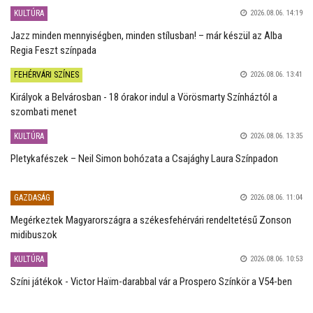
KULTÚRA
2026.08.06. 14:19
Jazz minden mennyiségben, minden stílusban! – már készül az Alba
Regia Feszt színpada
FEHÉRVÁRI SZÍNES
2026.08.06. 13:41
Királyok a Belvárosban - 18 órakor indul a Vörösmarty Színháztól a
szombati menet
KULTÚRA
2026.08.06. 13:35
Pletykafészek – Neil Simon bohózata a Csajághy Laura Színpadon
GAZDASÁG
2026.08.06. 11:04
Megérkeztek Magyarországra a székesfehérvári rendeltetésű Zonson
midibuszok
KULTÚRA
2026.08.06. 10:53
Színi játékok - Victor Haïm-darabbal vár a Prospero Színkör a V54-ben