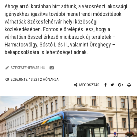
Ahogy arról korábban hírt adtunk, a városrészi lakossági
igényekhez igazítva további menetrendi módosítások
várhatóak Székesfehérvár helyi közösségi
közlekedésében. Fontos előrelépés lesz, hogy a
várhatóan ősszel érkező midibuszok új területek –
Harmatosvölgy, Sóstó I. és II., valamint Öreghegy –
bekapcsolására is lehetőséget adnak.
SZEKESFEHERVAR.HU
.
2026.06.18. 13:22 |
2 HÓNAPJA
MEGOSZTÁS: