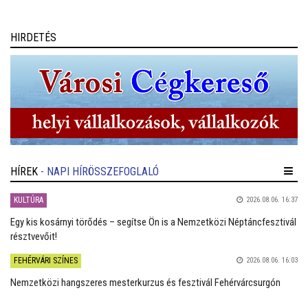
valamint Öreghegy – bekapcsolására is lehetőséget adnak.
HIRDETÉS
HÍREK
- NAPI HÍRÖSSZEFOGLALÓ
KULTÚRA
2026.08.06. 16:37
Egy kis kosárnyi törődés – segítse Ön is a Nemzetközi Néptáncfesztivál
résztvevőit!
FEHÉRVÁRI SZÍNES
2026.08.06. 16:03
Nemzetközi hangszeres mesterkurzus és fesztivál Fehérvárcsurgón