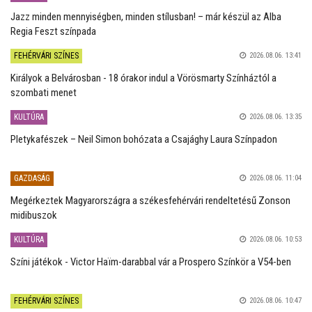
Jazz minden mennyiségben, minden stílusban! – már készül az Alba
Regia Feszt színpada
FEHÉRVÁRI SZÍNES
2026.08.06. 13:41
Királyok a Belvárosban - 18 órakor indul a Vörösmarty Színháztól a
szombati menet
KULTÚRA
2026.08.06. 13:35
Pletykafészek – Neil Simon bohózata a Csajághy Laura Színpadon
GAZDASÁG
2026.08.06. 11:04
Megérkeztek Magyarországra a székesfehérvári rendeltetésű Zonson
midibuszok
KULTÚRA
2026.08.06. 10:53
Színi játékok - Victor Haïm-darabbal vár a Prospero Színkör a V54-ben
FEHÉRVÁRI SZÍNES
2026.08.06. 10:47