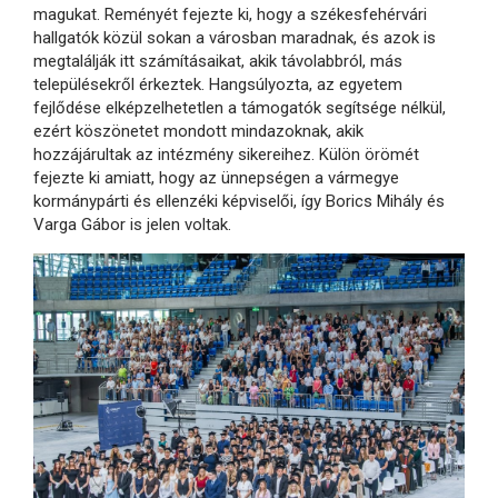
magukat. Reményét fejezte ki, hogy a székesfehérvári
hallgatók közül sokan a városban maradnak, és azok is
megtalálják itt számításaikat, akik távolabbról, más
településekről érkeztek. Hangsúlyozta, az egyetem
fejlődése elképzelhetetlen a támogatók segítsége nélkül,
ezért köszönetet mondott mindazoknak, akik
hozzájárultak az intézmény sikereihez. Külön örömét
fejezte ki amiatt, hogy az ünnepségen a vármegye
kormánypárti és ellenzéki képviselői, így Borics Mihály és
Varga Gábor is jelen voltak.