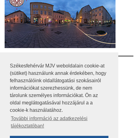
RSS
Székesfehérvár MJV weboldalain cookie-at
(sütiket) használunk annak érdekében, hogy
A HONLAP 2017.03.31-I ÁLLAPOTA
felhasználóink oldallátogatási szokásairól
információkat szerezhessünk, de nem
JOGI NYILATKOZAT
tárolunk személyes információkat. Ön az
IMPRESSZUM
oldal meglátogatásával hozzájárul a a
cookie-k használatához.
MÉDIAAJÁNLAT
További információ az adatkezelési
tájékoztatóban!
KÖZÉRDEKŰ ADATOK