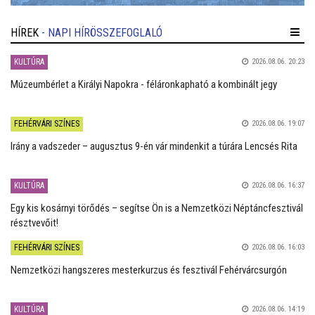
HÍREK
- NAPI HÍRÖSSZEFOGLALÓ
KULTÚRA
2026.08.06. 20:23
Múzeumbérlet a Királyi Napokra - féláronkapható a kombinált jegy
FEHÉRVÁRI SZÍNES
2026.08.06. 19:07
Irány a vadszeder – augusztus 9-én vár mindenkit a túrára Lencsés Rita
KULTÚRA
2026.08.06. 16:37
Egy kis kosárnyi törődés – segítse Ön is a Nemzetközi Néptáncfesztivál
résztvevőit!
FEHÉRVÁRI SZÍNES
2026.08.06. 16:03
Nemzetközi hangszeres mesterkurzus és fesztivál Fehérvárcsurgón
KULTÚRA
2026.08.06. 14:19