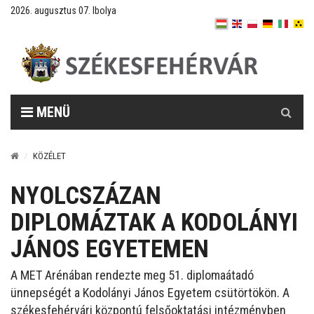
2026. augusztus 07. Ibolya
Keresés
MENÜ
KÖZÉLET
NYOLCSZÁZAN
DIPLOMÁZTAK A KODOLÁNYI
JÁNOS EGYETEMEN
A MET Arénában rendezte meg 51. diplomaátadó
ünnepségét a Kodolányi János Egyetem csütörtökön. A
székesfehérvári központú felsőoktatási intézményben