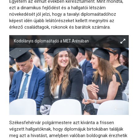
Egyetem az elmúlt években keresztülment. Mint mondta,
ezt a dinamikus fejlődést és a hallgatói létszám
növekedését jól jelzi, hogy a tavalyi diplomaátadóhoz
képest idén újabb lelátórészeket kellett megnyitni az
érkező családtagok, rokonok és barátok számára.
Kodolányis diplomaátadó a MET Arénában
Székesfehérvár polgármestere azt kívánta a frissen
végzett hallgatóknak, hogy diplomájuk birtokában találják
meg azt a hivatást, amelyben valóban boldognak érezhetik