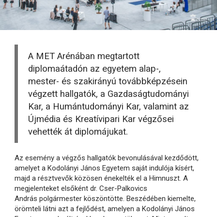
A MET Arénában megtartott
diplomaátadón az egyetem alap-,
mester- és szakirányú továbbképzésein
végzett hallgatók, a Gazdaságtudományi
Kar, a Humántudományi Kar, valamint az
Újmédia és Kreatívipari Kar végzősei
vehették át diplomájukat.
Az esemény a végzős hallgatók bevonulásával kezdődött,
amelyet a Kodolányi János Egyetem saját indulója kísért,
majd a résztvevők közösen énekelték el a Himnuszt. A
megjelenteket elsőként dr. Cser-Palkovics
András polgármester köszöntötte. Beszédében kiemelte,
örömteli látni azt a fejlődést, amelyen a Kodolányi János