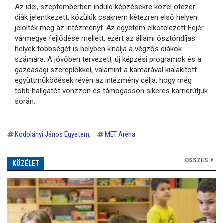
Az idei, szeptemberben induló képzésekre közel ötezer
diák jelentkezett, közülük csaknem kétezren első helyen
jelölték meg az intézményt. Az egyetem elkötelezett Fejér
vármegye fejlődése mellett, ezért az állami ösztöndíjas
helyek többségét is helyben kínálja a végzős diákok
számára. A jövőben tervezett, új képzési programok és a
gazdasági szereplőkkel, valamint a kamarával kialakított
együttműködések révén az intézmény célja, hogy még
több hallgatót vonzzon és támogasson sikeres karrierútjuk
során.
Kodolányi János Egyetem
MET Aréna
ÖSSZES
KÖZÉLET