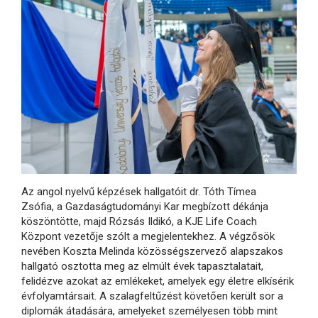
Az angol nyelvű képzések hallgatóit dr. Tóth Tímea
Zsófia, a Gazdaságtudományi Kar megbízott dékánja
köszöntötte, majd Rózsás Ildikó, a KJE Life Coach
Központ vezetője szólt a megjelentekhez. A végzősök
nevében Koszta Melinda közösségszervező alapszakos
hallgató osztotta meg az elmúlt évek tapasztalatait,
felidézve azokat az emlékeket, amelyek egy életre elkísérik
évfolyamtársait. A szalagfeltűzést követően került sor a
diplomák átadására, amelyeket személyesen több mint