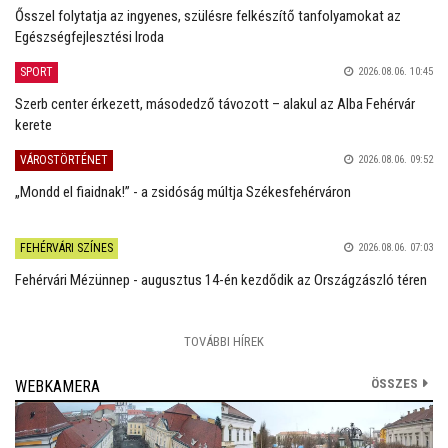
Ősszel folytatja az ingyenes, szülésre felkészítő tanfolyamokat az
Egészségfejlesztési Iroda
SPORT
2026.08.06. 10:45
Szerb center érkezett, másodedző távozott – alakul az Alba Fehérvár
kerete
VÁROSTÖRTÉNET
2026.08.06. 09:52
„Mondd el fiaidnak!” - a zsidóság múltja Székesfehérváron
FEHÉRVÁRI SZÍNES
2026.08.06. 07:03
Fehérvári Mézünnep - augusztus 14-én kezdődik az Országzászló téren
TOVÁBBI HÍREK
ÖSSZES
WEBKAMERA