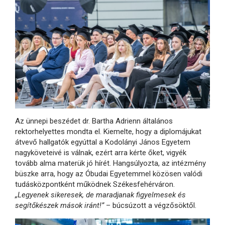
Az ünnepi beszédet dr. Bartha Adrienn általános
rektorhelyettes mondta el. Kiemelte, hogy a diplomájukat
átvevő hallgatók egyúttal a Kodolányi János Egyetem
nagyköveteivé is válnak, ezért arra kérte őket, vigyék
tovább alma materük jó hírét. Hangsúlyozta, az intézmény
büszke arra, hogy az Óbudai Egyetemmel közösen valódi
tudásközpontként működnek Székesfehérváron.
„Legyenek sikeresek, de maradjanak figyelmesek és
segítőkészek mások iránt!”
– búcsúzott a végzősöktől.