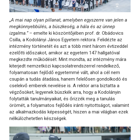
„A mai nap olyan pillanat, amelyben egyszerre van jelen a
megkönnyebbülés, a büszkeség, a hála és az ünnep
izgalma.”
– emelte ki köszöntőjében prof. dr. Obádovics
Csilla, a Kodolányi János Egyetem rektora. Felidézte az
intézmény történetét és azt a több mint három évtizeddel
ezelőtti időszakot, amikor az egyetem 147 hallgatóval
megkezdte működését. Mint mondta, az intézmény mára
kiterjedt nemzetközi kapcsolatrendszerrel rendelkező,
folyamatosan fejlődő egyetemmé vált, ahol a cél nem
csupán a tudás átadása, hanem felelősen gondolkodó és
cselekvő emberek nevelése is. A rektor arra biztatta a
végzősöket, legyenek büszkék arra, hogy a Kodolányin
folytatták tanulmányaikat, és őrizzék meg a tanulás
örömét, a folyamatos fejlődés iránti nyitottságot, valamint
az alkalmazkodás képességét, hiszen a mai világban ezek
nélkülözhetetlen készségek.