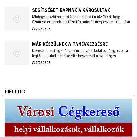
megemlékezésen zenés, balladai történetfelolvasás idézte fel a
múlt fájdalmát a Romano Glaszo közreműködésével.
SEGÍTSÉGET KAPNAK A KÁROSULTAK
Mintegy százötven hektáron pusztított a tűz Feketehegy–
Szárazréten, amelyet a tűzoltók hatórás megfeszített munkával
fékeztek meg. Az önkormányzat megkezdte a károsultak
2026.08.06.
felkutatását. Arra kérik az érintetteket, hogy jelentkezzenek a
segítség megszervezése érdekében.
MÁR KÉSZÜLNEK A TANÉVKEZDÉSRE
Kevesebb mint egy hónap van hátra a iskolakezdésig, ezért a
legtöbb család már elkezdte beszerezni a szükséges
tanszereket. A fehérvári papír-írószer üzletek már július eleje
2026.08.06.
óta készülnek a rohamra.
HIRDETÉS