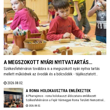
A MEGSZOKOTT NYÁRI NYITVATARTÁS
Székesfehérváron továbbra is a megszokott nyári nyitva tartás
MELLETT MŰKÖDNEK A FEHÉRVÁRI ÓVODÁK
mellett működnek az óvodák és a bölcsődék - tájékoztatott
ÉS BÖLCSŐDÉK
közösségi oldalán a város polgármestere. Hétfőtől is tehát a
2026.08.02.
megszokott nyári nyitva tartással fogadják a piciket a bölcsődék
és az óvodák!
A ROMA HOLOKAUSZTRA EMLÉKEZTEK
A Pharrajimos - roma holokauszt áldozataira emlékezett
Székesfehérváron a Fejér Vármegyei Roma Területi Nemzetiségi
Önkormányzat, ahova az egész vármegyéből érkeztek
2026.08.02.
megemlékezők. Az Öreghegyi Közösségi Házban tartott