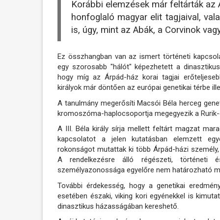
Korábbi elemzések már feltárták az Á
honfoglaló magyar elit tagjaival, va
is, úgy, mint az Abák, a Corvinok vag
Ez összhangban van az ismert történeti kapcsol
egy szorosabb "hálót" képezhetett a dinasztikus
hogy míg az Árpád-ház korai tagjai erőteljeseb
királyok már döntően az európai genetikai térbe il
A tanulmány megerősíti Macsói Béla herceg geneti
kromoszóma-haplocsoportja megegyezik a Rurik-di
A III. Béla király sírja mellett feltárt magzat ma
kapcsolatot a jelen kutatásban elemzett egy
rokonságot mutattak ki több Árpád-házi személy,
A rendelkezésre álló régészeti, történeti 
személyazonossága egyelőre nem határozható m
További érdekesség, hogy a genetikai eredmények
esetében északi, viking kori egyénekkel is kimut
dinasztikus házasságában kereshető.