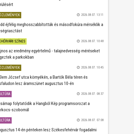
rülésért
ÖZLEMÉNYEK
2026.08.07. 13:11
dd éjfélig meghosszabbították és másodfokúra mérséklik a
ségriasztást
EHÉRVÁRI SZÍNES
2026.08.07. 10:48
jnos az eredmény egyértelmű - talajnedvesség-méréseket
geztek a parkokban
ÖZLEMÉNYEK
2026.08.07. 10:45
Bem József utca környékén, a Bartók Béla téren és
sfaludon lesz áramszünet augusztus 10-én
ULTÚRA
2026.08.07. 08:37
sárnap folytatódik a Hangból Kép programsorozat a
rkocs-szobornál
ULTÚRA
2026.08.07. 07:08
gusztus 14-én pénteken lesz Székesfehérvár fogadalmi