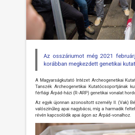
Az osszáriumot még 2021 februárjá
korábban megkezdett genetikai kutat
A Magyarságkutató Intézet Archeogenetikai Kut
Tanszék Archeogenetikai Kutatócsoportjának ku
férfiági Árpád-házi (R-ARP) genetikai vonalat hor
Az egyik újonnan azonosított személy II. (Vak) B
valószínűleg apai nagybácsi, míg a harmadik felte
révén kapcsolódik apai ágon az Árpád-vonalhoz.