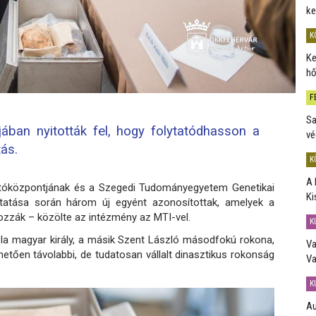
ke
K
Ke
hő
F
Sa
ban nyitották fel, hogy folytatódhasson a
vé
ás.
K
A 
atóközpontjának és a Szegedi Tudományegyetem Genetikai
Ki
tatása során három új egyént azonosítottak, amelyek a
dozzák – közölte az intézmény az MTI-vel.
K
éla magyar király, a másik Szent László másodfokú rokona,
Va
hetően távolabbi, de tudatosan vállalt dinasztikus rokonság
Va
K
Au