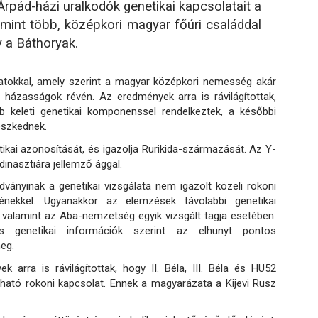
rpád-házi uralkodók genetikai kapcsolatait a
lamint több, középkori magyar főúri családdal
y a Báthoryak.
atokkal, amely szerint a magyar középkori nemesség akár
 házasságok révén. Az eredmények arra is rávilágítottak,
b keleti genetikai komponenssel rendelkeztek, a későbbi
leszkednek.
kai azonosítását, és igazolja Rurikida-származását. Az Y-
nasztiára jellemző ággal.
radványinak a genetikai vizsgálata nem igazolt közeli rokoni
énekkel. Ugyanakkor az elemzések távolabbi genetikai
 valamint az Aba-nemzetség egyik vizsgált tagja esetében.
és genetikai információk szerint az elhunyt pontos
eg.
 arra is rávilágítottak, hogy II. Béla, III. Béla és HU52
atható rokoni kapcsolat. Ennek a magyarázata a Kijevi Rusz