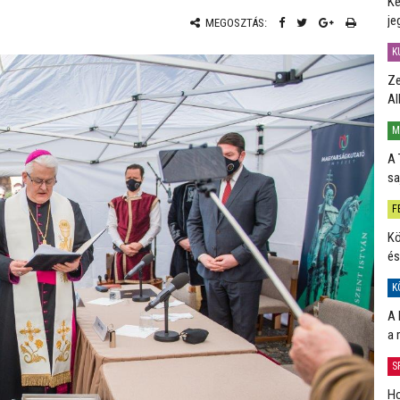
Ké
je
MEGOSZTÁS:
K
Ze
Al
M
A 
sa
F
Kö
és
K
A 
a 
S
Ho