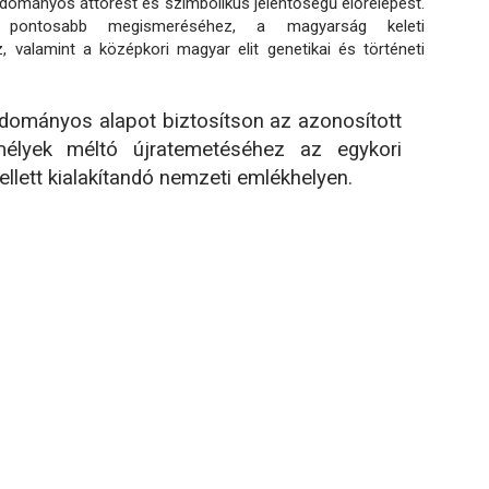
udományos áttörést és szimbolikus jelentőségű előrelépést.
k pontosabb megismeréséhez, a magyarság keleti
 valamint a középkori magyar elit genetikai és történeti
udományos alapot biztosítson az azonosított
élyek méltó újratemetéséhez az egykori
llett kialakítandó nemzeti emlékhelyen.