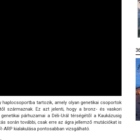
3
 haplocsoportba tartozik, amely olyan genetikai csoportok
től származnak. Ez azt jelenti, hogy a bronz- és vaskori
 genetikai párhuzamai a Déli-Urál térségétől a Kaukázusig
s során további, csak erre az ágra jellemző mutációkat is
 R-ARP kialakulása pontosabban vizsgálható.