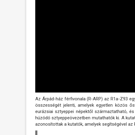
Az Árpád-ház férfivonala (R-ARP) az R1a-Z93 egy
összességét jelenti, amelyek egyetlen közös ős
eurázsiai sztyeppei népektől származtatható, és
húzódó sztyeppeövezetben mutathatók ki. A kutatá
azonosítottak a kutatók, amelyek segítségével az