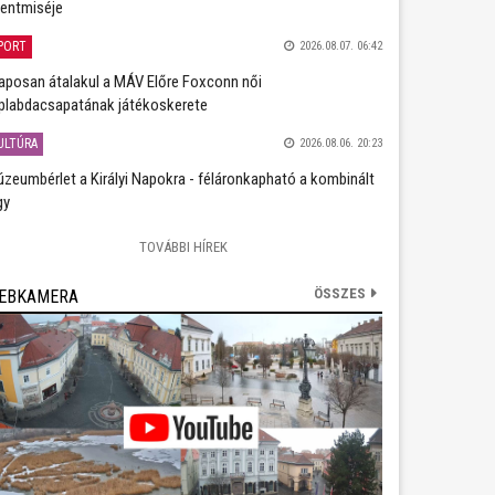
entmiséje
PORT
2026.08.07. 06:42
aposan átalakul a MÁV Előre Foxconn női
plabdacsapatának játékoskerete
ULTÚRA
2026.08.06. 20:23
zeumbérlet a Királyi Napokra - féláronkapható a kombinált
gy
TOVÁBBI HÍREK
ÖSSZES
EBKAMERA