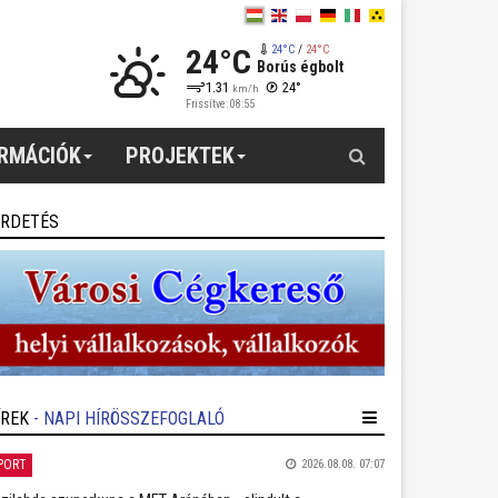
24°C
24°C
/
24°C
Borús égbolt
1.31
24°
km/h
Frissítve: 08:55
Keresés
ORMÁCIÓK
PROJEKTEK
IRDETÉS
ÍREK
- NAPI HÍRÖSSZEFOGLALÓ
PORT
2026.08.08. 07:07