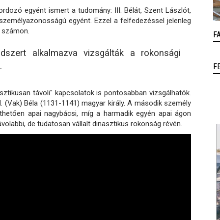
rdozó egyént ismert a tudomány: III. Bélát, Szent Lászlót,
 személyazonosságú egyént. Ezzel a felfedezéssel jelenleg
k számon.
F
szert alkalmazva vizsgálták a rokonsági
.
F
asztikusan távoli" kapcsolatok is pontosabban vizsgálhatók.
I. (Vak) Béla (1131-1141) magyar király. A második személy
íthetően apai nagybácsi, míg a harmadik egyén apai ágon
volabbi, de tudatosan vállalt dinasztikus rokonság révén.