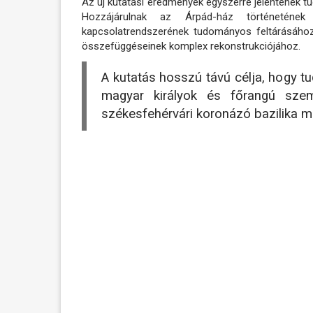
Az új kutatási eredmények egyszerre jelentenek t
Hozzájárulnak az Árpád-ház történeténe
kapcsolatrendszerének tudományos feltárásához,
összefüggéseinek komplex rekonstrukciójához.
A kutatás hosszú távú célja, hogy t
magyar királyok és főrangú szem
székesfehérvári koronázó bazilika me