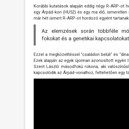
Korábbi kutatások alapján eddig négy R-ARP-ot ho
egy Árpád-kori (HU52) és egy ma élő, ismeretlen
már hét ismert R-ARP-ot hordozó egyént tartana
Az elemzések során többféle mód
fokokat és a genetikai kapcsolatokat
Ezzel a megközelítéssel "családon belüli" és "din
Ezek alapján az egyik újonnan azonosított egyén I
Szent László másodfokú rokona, aki valószínűs
kapcsolódik az Árpád-vonalhoz, feltehetően egy tá