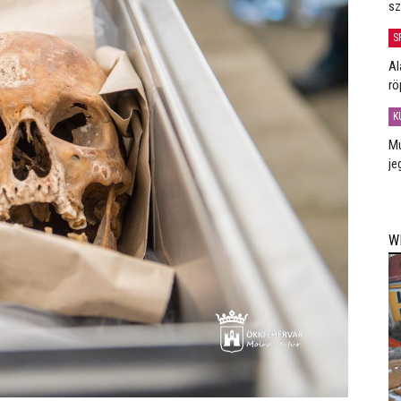
sz
S
Al
rö
K
Mú
je
W