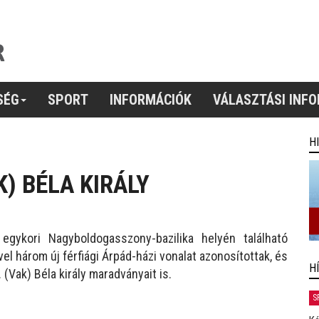
SÉG
SPORT
INFORMÁCIÓK
VÁLASZTÁSI INF
H
K) BÉLA KIRÁLY
gykori Nagyboldogasszony-bazilika helyén található
 három új férfiági Árpád-házi vonalat azonosítottak, és
H
 (Vak) Béla király maradványait is.
S