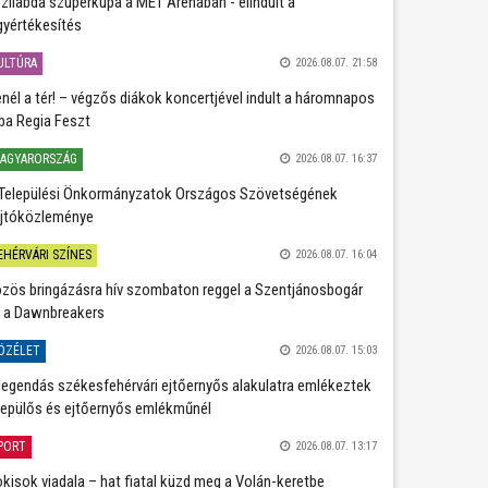
zilabda szuperkupa a MET Arénában - elindult a
gyértékesítés
ULTÚRA
2026.08.07. 21:58
nél a tér! – végzős diákok koncertjével indult a háromnapos
ba Regia Feszt
AGYARORSZÁG
2026.08.07. 16:37
Települési Önkormányzatok Országos Szövetségének
jtóközleménye
EHÉRVÁRI SZÍNES
2026.08.07. 16:04
zös bringázásra hív szombaton reggel a Szentjánosbogár
 a Dawnbreakers
ÖZÉLET
2026.08.07. 15:03
legendás székesfehérvári ejtőernyős alakulatra emlékeztek
repülős és ejtőernyős emlékműnél
PORT
2026.08.07. 13:17
kisok viadala – hat fiatal küzd meg a Volán-keretbe