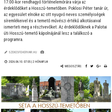
17:00-kor rendhagyó történelemórára várja az
érdeklődőket a Hosszú-temetőben. Poklosi Péter tanár úr,
az egyesület elnöke az ott nyugvó neves személyiségek
síremlékeivel és a temető művészi értékű alkotásaival
ismerteti meg a résztvevőket. Az érdeklődőknek a Palotai
úti Hosszú-temető kápolnájánál lesz a találkozó a
programra.
SZEKESFEHERVAR.HU
.
2026.06.10. 07:05 |
2 HÓNAPJA
MEGOSZTÁS: