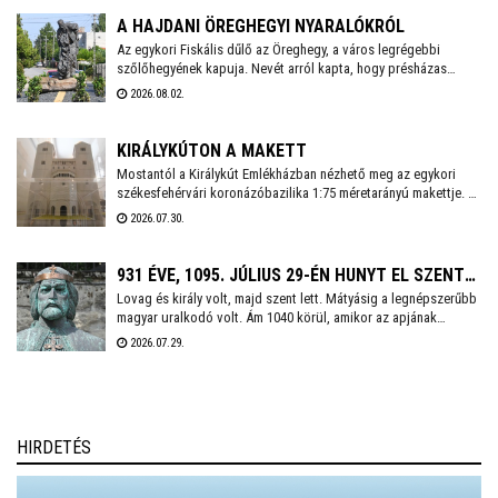
éveket idézik fel. Talán azért, mert nem ismerik a korábbi időket,
A HAJDANI ÖREGHEGYI NYARALÓKRÓL
mint ahogy sokan azt sem tudják: ma is létezik hitközség a
Az egykori Fiskális dűlő az Öreghegy, a város legrégebbi
szőlőhegyének kapuja. Nevét arról kapta, hogy présházas
városban.
telkeit többnyire városi tisztviselők, hivatalnokok vásárolták
2026.08.02.
meg, amelyeken kisebb-nagyobb szőlőhegyi lakokat, több
esetben neves építészek által tervezett villákat építtettek,
kereszteket és más emlékeket emeltek. A környéket egy
KIRÁLYKÚTON A MAKETT
rövidebb sétával bejárva számos érdekességre bukkanhatunk.
Mostantól a Királykút Emlékházban nézhető meg az egykori
székesfehérvári koronázóbazilika 1:75 méretarányú makettje. A
hatalmas templom 12. századi állapotát bemutató – még 2013-
2026.07.30.
ban készített – modellt a Fejér Szövetség ajándékozta
Székesfehérvárnak. Az épületrekonstrukciót Földi Zoltán
önkormányzati képviselő vette át csütörtökön.
931 ÉVE, 1095. JÚLIUS 29-ÉN HUNYT EL SZENT
Lovag és király volt, majd szent lett. Mátyásig a legnépszerűbb
LÁSZLÓ KIRÁLY
magyar uralkodó volt. Ám 1040 körül, amikor az apjának
menedéket adó Lengyelországban világra jött, Géza nevű bátyja
2026.07.29.
után másodikként, ebből vajmi keveset lehetett sejteni.
Természetesen I. (Szent) László királyunkról van szó, aki 930
évvel ezelőtt e napon hunyt el.
HIRDETÉS