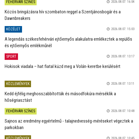
FEHÉRVÁRI SZÍNES
2026.08.07. 16:04
Közös bringázásra hív szombaton reggel a Szentjánosbogár és a
Dawnbreakers
KÖZÉLET
2026.08.07. 15:03
A legendás székesfehérvári ejtőernyős alakulatra emlékeztek a repülős
és ejtőernyős emlékműnél
SPORT
2026.08.07. 13:17
Hokisok viadala – hat fiatal küzd meg a Volán-keretbe kerülésért
KÖZLEMÉNYEK
2026.08.07. 13:11
Kedd éjfélig meghosszabbították és másodfokúra mérséklik a
hőségriasztást
FEHÉRVÁRI SZÍNES
2026.08.07. 10:48
Sajnos az eredmény egyértelmű - talajnedvesség-méréseket végeztek a
parkokban
KÖZLEMÉNYEK
2026.08.07. 10:45