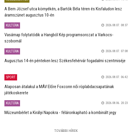
A Bem József utca környékén, a Bartók Béla téren és Kisfaludon lesz
áramszünet augusztus 10-én
KULTÚRA
2026.08.07. 08:37
Vasárnap folytatódik a Hangból Kép programsorozat a Varkocs-
szobornál
KULTÚRA
2026.08.07. 07:08
Augusztus 14-én pénteken lesz Székesfehérvár fogadalmi szentmiséje
SPORT
2026.08.07. 06:42
Alaposan átalakul a MÁV Előre Foxconn női röplabdacsapatának
játékoskerete
KULTÚRA
2026.08.06. 20:23
Múzeumbérlet a Királyi Napokra - féláronkapható a kombinált jegy
TOVÁBBI HÍREK