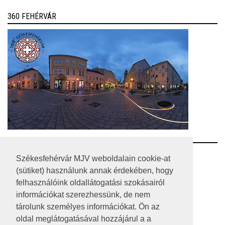
360 FEHÉRVÁR
RSS
Székesfehérvár MJV weboldalain cookie-at
(sütiket) használunk annak érdekében, hogy
A HONLAP 2017.03.31-I ÁLLAPOTA
felhasználóink oldallátogatási szokásairól
információkat szerezhessünk, de nem
JOGI NYILATKOZAT
tárolunk személyes információkat. Ön az
IMPRESSZUM
oldal meglátogatásával hozzájárul a a