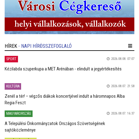
HÍREK
- NAPI HÍRÖSSZEFOGLALÓ
SPORT
2026.08.08. 07:07
Kézilabda szuperkupa a MET Arénában - elindult a jegyértékesítés
KULTÚRA
2026.08.07. 21:58
Zenél a tér! – végzős diákok koncertjével indult a háromnapos Alba
Regia Feszt
MAGYARORSZÁG
2026.08.07. 16:37
A Települési Önkormányzatok Országos Szövetségének
sajtóközleménye