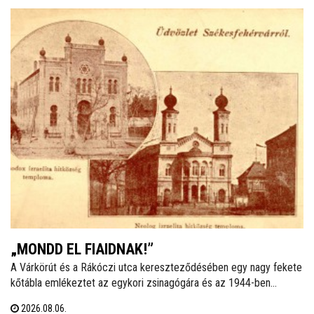
„MONDD EL FIAIDNAK!”
A Várkörút és a Rákóczi utca kereszteződésében egy nagy fekete
kőtábla emlékeztet az egykori zsinagógára és az 1944-ben
elhurcolt zsidóságra. Ha a helyi izraelita közösségről van szó, a
2026.08.06.
legtöbben a vészkorszakot és az azt közvetlenül megelőző