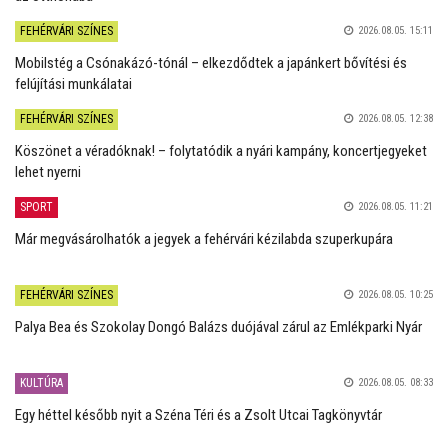
FEHÉRVÁRI SZÍNES
2026.08.05. 15:11
Mobilstég a Csónakázó-tónál – elkezdődtek a japánkert bővítési és
felújítási munkálatai
FEHÉRVÁRI SZÍNES
2026.08.05. 12:38
Köszönet a véradóknak! – folytatódik a nyári kampány, koncertjegyeket
lehet nyerni
SPORT
2026.08.05. 11:21
Már megvásárolhatók a jegyek a fehérvári kézilabda szuperkupára
FEHÉRVÁRI SZÍNES
2026.08.05. 10:25
Palya Bea és Szokolay Dongó Balázs duójával zárul az Emlékparki Nyár
KULTÚRA
2026.08.05. 08:33
Egy héttel később nyit a Széna Téri és a Zsolt Utcai Tagkönyvtár