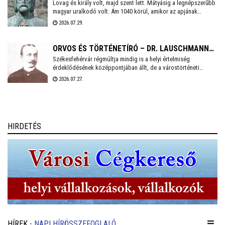
Lovag és király volt, majd szent lett. Mátyásig a legnépszerűbb
LÁSZLÓ KIRÁLY
magyar uralkodó volt. Ám 1040 körül, amikor az apjának
menedéket adó Lengyelországban világra jött, Géza nevű bátyja
2026.07.29.
után másodikként, ebből vajmi keveset lehetett sejteni.
Természetesen I. (Szent) László királyunkról van szó, aki 930
évvel ezelőtt e napon hunyt el.
ORVOS ÉS TÖRTÉNETÍRÓ – DR. LAUSCHMANN
Székesfehérvár régmúltja mindig is a helyi értelmiség
GYULA, VÁROSÁNAK SZERELMESE
érdeklődésének középpontjában állt, de a várostörténeti
kutatások igazán a 19. század második felében kaptak
2026.07.27.
lendületet. Csapó Kálmán 1861-ben adta ki a legkorábbi időktől
induló kis könyvét, amelyet három évtizeddel később egy orvos
fiatalember, bizonyos dr. Lauschmann Gyula történeti tárgyú
írásai és előadásai követtek.
HIRDETÉS
HÍREK
- NAPI HÍRÖSSZEFOGLALÓ