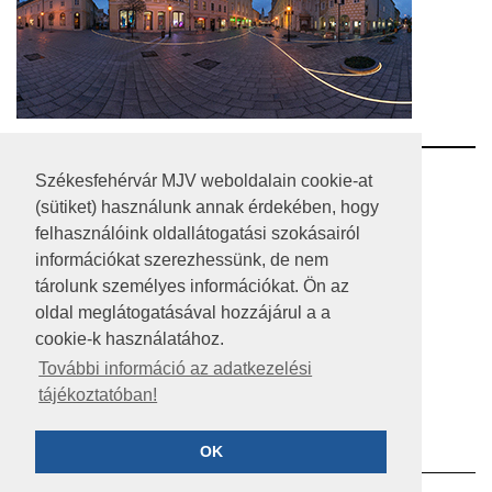
RSS
Székesfehérvár MJV weboldalain cookie-at
(sütiket) használunk annak érdekében, hogy
A HONLAP 2017.03.31-I ÁLLAPOTA
felhasználóink oldallátogatási szokásairól
információkat szerezhessünk, de nem
JOGI NYILATKOZAT
tárolunk személyes információkat. Ön az
IMPRESSZUM
oldal meglátogatásával hozzájárul a a
cookie-k használatához.
MÉDIAAJÁNLAT
További információ az adatkezelési
tájékoztatóban!
KÖZÉRDEKŰ ADATOK
ADATVÉDELEM
OK
©2023 SZÉKESFEHÉRVÁR MEGYEI JOGÚ VÁROS