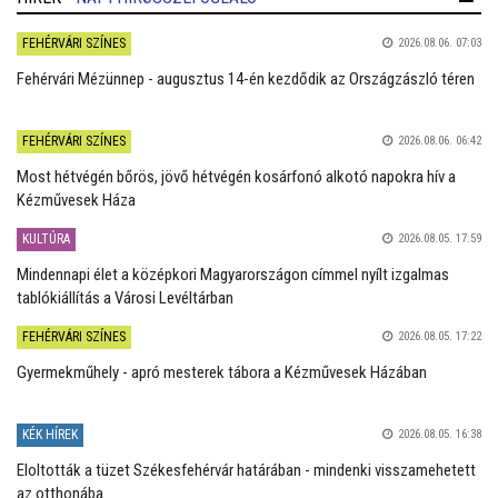
FEHÉRVÁRI SZÍNES
2026.08.06. 07:03
Fehérvári Mézünnep - augusztus 14-én kezdődik az Országzászló téren
FEHÉRVÁRI SZÍNES
2026.08.06. 06:42
Most hétvégén bőrös, jövő hétvégén kosárfonó alkotó napokra hív a
Kézművesek Háza
KULTÚRA
2026.08.05. 17:59
Mindennapi élet a középkori Magyarországon címmel nyílt izgalmas
tablókiállítás a Városi Levéltárban
FEHÉRVÁRI SZÍNES
2026.08.05. 17:22
Gyermekműhely - apró mesterek tábora a Kézművesek Házában
KÉK HÍREK
2026.08.05. 16:38
Eloltották a tüzet Székesfehérvár határában - mindenki visszamehetett
az otthonába