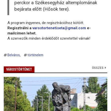
perckor a Székesegyház altemplomának
bejárata előtt (Hősök tere).
A program ingyenes, de regisztrációhoz kötött.
Regisztrálni a
varostortenetiseta@gmail.com
e-
mailcímen lehet.
A szervezők minden érdeklődőt szeretettel várnak!
Belváros
történelem
ÖSSZES
VÁROSTÖRTÉNET