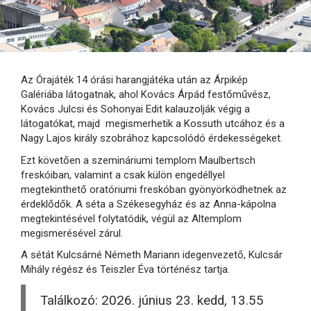
Az Órajáték 14 órási harangjátéka után az Árpikép
Galériába látogatnak, ahol Kovács Árpád festőművész,
Kovács Julcsi és Sohonyai Edit kalauzolják végig a
látogatókat, majd megismerhetik a Kossuth utcához és a
Nagy Lajos király szobrához kapcsolódó érdekességeket.
Ezt követően a szemináriumi templom Maulbertsch
freskóiban, valamint a csak külön engedéllyel
megtekinthető oratóriumi freskóban gyönyörködhetnek az
érdeklődők. A séta a Székesegyház és az Anna-kápolna
megtekintésével folytatódik, végül az Altemplom
megismerésével zárul.
A sétát Kulcsárné Németh Mariann idegenvezető, Kulcsár
Mihály régész és Teiszler Éva történész tartja.
Találkozó: 2026. június 23. kedd, 13.55