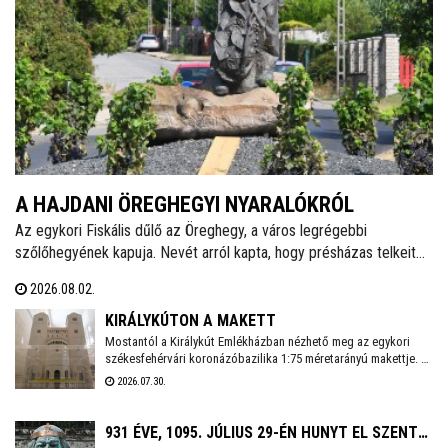
A HAJDANI ÖREGHEGYI NYARALÓKRÓL
Az egykori Fiskális dűlő az Öreghegy, a város legrégebbi
szőlőhegyének kapuja. Nevét arról kapta, hogy présházas telkeit
többnyire városi tisztviselők, hivatalnokok vásárolták meg,
2026.08.02.
amelyeken kisebb-nagyobb szőlőhegyi lakokat, több esetben
neves építészek által tervezett villákat építtettek, kereszteket és
KIRÁLYKÚTON A MAKETT
más emlékeket emeltek. A környéket egy rövidebb sétával bejárva
Mostantól a Királykút Emlékházban nézhető meg az egykori
székesfehérvári koronázóbazilika 1:75 méretarányú makettje. A
számos érdekességre bukkanhatunk.
hatalmas templom 12. századi állapotát bemutató – még 2013-
2026.07.30.
ban készített – modellt a Fejér Szövetség ajándékozta
Székesfehérvárnak. Az épületrekonstrukciót Földi Zoltán
önkormányzati képviselő vette át csütörtökön.
931 ÉVE, 1095. JÚLIUS 29-ÉN HUNYT EL SZENT