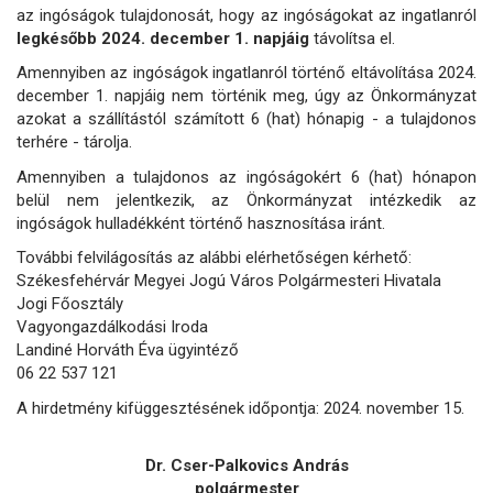
az ingóságok tulajdonosát, hogy az ingóságokat az ingatlanról
legkésőbb 2024. december 1. napjáig
távolítsa el.
Amennyiben az ingóságok ingatlanról történő eltávolítása 2024.
december 1. napjáig nem történik meg, úgy az Önkormányzat
azokat a szállítástól számított 6 (hat) hónapig - a tulajdonos
terhére - tárolja.
Amennyiben a tulajdonos az ingóságokért 6 (hat) hónapon
belül nem jelentkezik, az Önkormányzat intézkedik az
ingóságok hulladékként történő hasznosítása iránt.
További felvilágosítás az alábbi elérhetőségen kérhető:
Székesfehérvár Megyei Jogú Város Polgármesteri Hivatala
Jogi Főosztály
Vagyongazdálkodási Iroda
Landiné Horváth Éva ügyintéző
06 22 537 121
A hirdetmény kifüggesztésének időpontja: 2024. november 15.
Dr. Cser-Palkovics András
polgármester