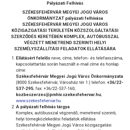
Pályázati Felhívás
SZÉKESFEHÉRVÁR MEGYEI JOGÚ VÁROS
ÖNKORMÁNYZAT pályázati felhívása
SZÉKESFEHÉRVÁR MEGYEI JOGÚ VÁROS
KÖZIGAZGATÁSI TERÜLETÉN KÖZSZOLGÁLTATÁSI
SZERZŐDÉS KERETÉBEN KOMPLEX, AUTÓBUSSZAL
VÉGZETT MENETREND SZERINTI HELYI
SZEMÉLYSZÁLLÍTÁSI FELADATOK ELLÁTÁSÁRA
Ellátásért felelős
neve, címe, telefon- és telefaxszáma,
kapcsolattartás során használt e-mail címe és honlap
címe:
Székesfehérvár Megyei Jogú Város Önkormányzata
(8000 Székesfehérvár, Városház tér 1.) telefon:
+36/22-
537-295
; fax: +36/22-537-160;
kozbeszerzes@pmhiv.szekesfehervar.hu
;
www.szekesfehervar.hu
A pályázati felhívás tárgya
Komplex, autóbusszal végzendő, menetrend szerinti,
helyi tömegközlekedési feladatok ellátása
Székesfehérvár Megyei Jogú Város közigazgatási