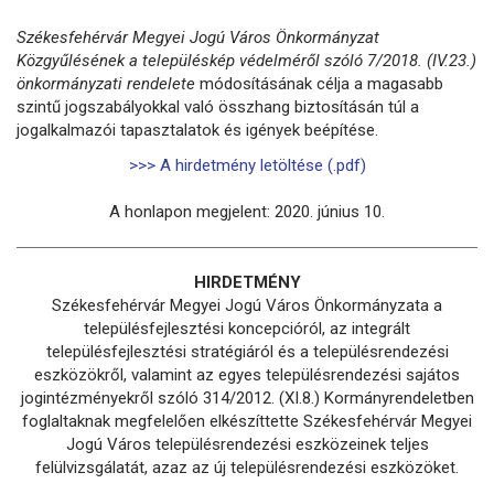
Székesfehérvár Megyei Jogú Város Önkormányzat
Közgyűlésének a településkép védelméről szóló 7/2018. (IV.23.)
önkormányzati rendelete
módosításának célja a magasabb
szintű jogszabályokkal való összhang biztosításán túl a
jogalkalmazói tapasztalatok és igények beépítése.
>>> A hirdetmény letöltése (.pdf)
A honlapon megjelent: 2020. június 10.
HIRDETMÉNY
Székesfehérvár Megyei Jogú Város Önkormányzata a
településfejlesztési koncepcióról, az integrált
településfejlesztési stratégiáról és a településrendezési
eszközökről, valamint az egyes településrendezési sajátos
jogintézményekről szóló 314/2012. (XI.8.) Kormányrendeletben
foglaltaknak megfelelően elkészíttette Székesfehérvár Megyei
Jogú Város településrendezési eszközeinek teljes
felülvizsgálatát, azaz az új településrendezési eszközöket.