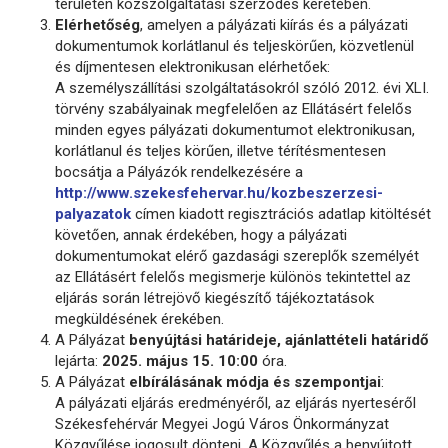
területén közszolgáltatási szerződés keretében.
Elérhetőség
, amelyen a pályázati kiírás és a pályázati
dokumentumok korlátlanul és teljeskörűen, közvetlenül
és díjmentesen elektronikusan elérhetőek:
A személyszállítási szolgáltatásokról szóló 2012. évi XLI.
törvény szabályainak megfelelően az Ellátásért felelős
minden egyes pályázati dokumentumot elektronikusan,
korlátlanul és teljes körűen, illetve térítésmentesen
bocsátja a Pályázók rendelkezésére a
http://www.szekesfehervar.hu/kozbeszerzesi-
palyazatok
címen kiadott regisztrációs adatlap kitöltését
követően, annak érdekében, hogy a pályázati
dokumentumokat elérő gazdasági szereplők személyét
az Ellátásért felelős megismerje különös tekintettel az
eljárás során létrejövő kiegészítő tájékoztatások
megküldésének érekében.
A Pályázat
benyújtási határideje, ajánlattételi határidő
lejárta:
2025. május 15. 10:00
óra.
A Pályázat
elbírálásának módja és szempontjai
:
A pályázati eljárás eredményéről, az eljárás nyerteséről
Székesfehérvár Megyei Jogú Város Önkormányzat
Közgyűlése jogosult dönteni. A Közgyűlés a benyújtott