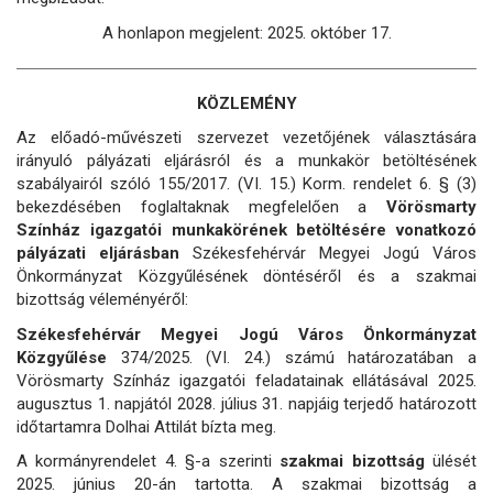
A honlapon megjelent: 2025. október 17.
KÖZLEMÉNY
Az előadó-művészeti szervezet vezetőjének választására
irányuló pályázati eljárásról és a munkakör betöltésének
szabályairól szóló 155/2017. (VI. 15.) Korm. rendelet 6. § (3)
bekezdésében foglaltaknak megfelelően a
Vörösmarty
Színház igazgatói munkakörének betöltésére vonatkozó
pályázati eljárásban
Székesfehérvár Megyei Jogú Város
Önkormányzat Közgyűlésének döntéséről és a szakmai
bizottság véleményéről:
Székesfehérvár Megyei Jogú Város Önkormányzat
Közgyűlése
374/2025. (VI. 24.) számú határozatában a
Vörösmarty Színház igazgatói feladatainak ellátásával 2025.
augusztus 1. napjától 2028. július 31. napjáig terjedő határozott
időtartamra Dolhai Attilát bízta meg.
A kormányrendelet 4. §-a szerinti
szakmai bizottság
ülését
2025. június 20-án tartotta. A szakmai bizottság a