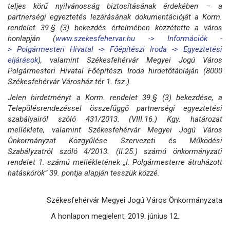
teljes körű nyilvánosság biztosításának érdekében – a
partnerségi egyeztetés lezárásának dokumentációját a Korm.
rendelet 39.§ (3) bekezdés értelmében közzétette a város
honlapján (
www.szekesfehervar.hu ->
Információk -
>
Polgármesteri Hivatal ->
Főépítészi Iroda ->
Egyeztetési
eljárások
), valamint Székesfehérvár Megyei Jogú Város
Polgármesteri Hivatal Főépítészi Iroda hirdetőtábláján (8000
Székesfehérvár Városház tér 1. fsz.).
Jelen hirdetményt a Korm. rendelet 39.§ (3) bekezdése, a
Településrendezéssel összefüggő partnerségi egyeztetési
szabályairól szóló 431/2013. (VIII.16.) Kgy. határozat
melléklete, valamint Székesfehérvár Megyei Jogú Város
Önkormányzat Közgyűlése Szervezeti és Működési
Szabályzatról szóló 4/2013. (II.25.) számú önkormányzati
rendelet 1. számú mellékletének „I. Polgármesterre átruházott
hatáskörök” 39. pontja alapján tesszük közzé.
Székesfehérvár Megyei Jogú Város Önkormányzata
A honlapon megjelent: 2019. június 12.