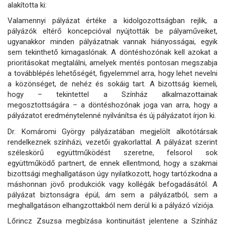
alakította ki:
Valamennyi pályázat értéke a kidolgozottságban rejlik, a
pályázók eltérő koncepcióval nyújtották be pályaműveiket,
ugyanakkor minden pályázatnak vannak hiányosságai, egyik
sem tekinthető kimagaslónak. A döntéshozónak kell azokat a
prioritásokat megtalálni, amelyek mentés pontosan megszabja
a továbblépés lehetőségét, figyelemmel arra, hogy lehet nevelni
a közönséget, de nehéz és sokáig tart. A bizottság kiemeli,
hogy – tekintettel a Színház alkalmazottainak
megosztottságára – a döntéshozónak joga van arra, hogy a
pályázatot eredménytelenné nyilvánítsa és új pályázatot írjon ki.
Dr. Komáromi György pályázatában megjelölt alkotótársak
rendelkeznek színházi, vezetői gyakorlattal. A pályázat szerint
széleskörű együttműködést szeretne, felsorol sok
együttműködő partnert, de ennek ellentmond, hogy a szakmai
bizottsági meghallgatáson úgy nyilatkozott, hogy tartózkodna a
máshonnan jövő produkciók vagy kollégák befogadásától. A
pályázat biztonságra épül, ám sem a pályázatból, sem a
meghallgatáson elhangzottakból nem derül ki a pályázó víziója.
Lőrincz Zsuzsa megbízása kontinuitást jelentene a Színház