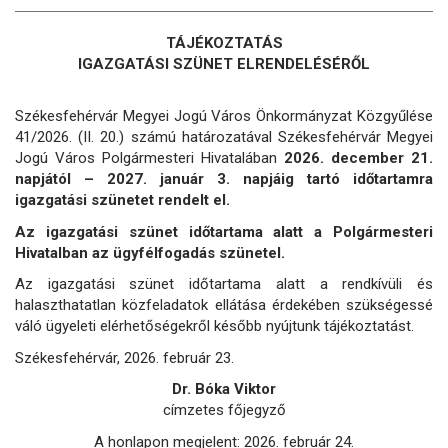
TÁJÉKOZTATÁS
IGAZGATÁSI SZÜNET ELRENDELÉSÉRŐL
Székesfehérvár Megyei Jogú Város Önkormányzat Közgyűlése
41/2026. (II. 20.) számú határozatával Székesfehérvár Megyei
Jogú Város Polgármesteri Hivatalában
2026. december 21.
napjától – 2027. január 3. napjáig tartó időtartamra
igazgatási szünetet rendelt el.
Az igazgatási szünet időtartama alatt a Polgármesteri
Hivatalban az ügyfélfogadás szünetel.
Az igazgatási szünet időtartama alatt a rendkívüli és
halaszthatatlan közfeladatok ellátása érdekében szükségessé
váló ügyeleti elérhetőségekről később nyújtunk tájékoztatást.
Székesfehérvár, 2026. február 23.
Dr. Bóka Viktor
címzetes főjegyző
A honlapon megjelent: 2026. február 24.