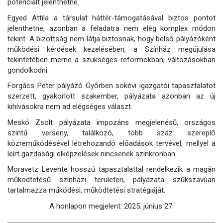
potenciált jelenthetne.
Egyed Attila a társulat háttér-támogatásával biztos pontot
jelenthetne, azonban a feladatra nem elég komplex módon
tekint. A bizottság nem látja biztosnak, hogy belső pályázóként
működési kérdések kezelésében, a Színház megújulása
tekintetében merne a szükséges reformokban, változásokban
gondolkodni.
Forgács Péter pályázó Győrben sokévi igazgatói tapasztalatot
szerzett, gyakorlott szakember, pályázata azonban az új
kihívásokra nem ad elégséges választ.
Meskó Zsolt pályázata impozáns megjelenésű, országos
szintű verseny, találkozó, több száz szereplő
közreműködésével létrehozandó előadások tervével, mellyel a
leírt gazdasági elképzelések nincsenek szinkronban.
Moravetz Levente hosszú tapasztalattal rendelkezik a magán
működtetésű színházi területen, pályázata szűkszavúan
tartalmazza működési, működtetési stratégiáját.
A honlapon megjelent: 2025. június 27.