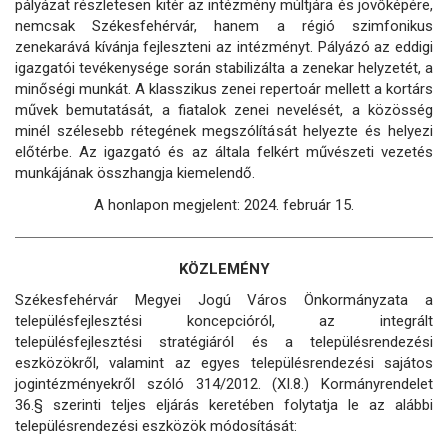
pályázat részletesen kitér az intézmény múltjára és jövőképére,
nemcsak Székesfehérvár, hanem a régió szimfonikus
zenekarává kívánja fejleszteni az intézményt. Pályázó az eddigi
igazgatói tevékenysége során stabilizálta a zenekar helyzetét, a
minőségi munkát. A klasszikus zenei repertoár mellett a kortárs
művek bemutatását, a fiatalok zenei nevelését, a közösség
minél szélesebb rétegének megszólítását helyezte és helyezi
előtérbe. Az igazgató és az általa felkért művészeti vezetés
munkájának összhangja kiemelendő.
A honlapon megjelent: 2024. február 15.
KÖZLEMÉNY
Székesfehérvár Megyei Jogú Város Önkormányzata a
településfejlesztési koncepcióról, az integrált
településfejlesztési stratégiáról és a településrendezési
eszközökről, valamint az egyes településrendezési sajátos
jogintézményekről szóló 314/2012. (XI.8.) Kormányrendelet
36.§ szerinti teljes eljárás keretében folytatja le az alábbi
településrendezési eszközök módosítását: