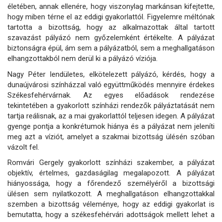
életében, annak ellenére, hogy viszonylag markánsan kifejtette,
hogy miben térne el az eddigi gyakorlattól. Figyelemre méltónak
tartotta a bizottság, hogy az alkalmazottak által tartott
szavazást pályázó nem győzelemként értékelte. A pályázat
biztonságra épül, ám sem a pályázatból, sem a meghallgatáson
elhangzottakból nem derül ki a pályázó víziója.
Nagy Péter lendületes, elkötelezett pályázó, kérdés, hogy a
dunaújvárosi színházzal való együttműködés mennyire érdekes
Székesfehérvárnak. Az egyes előadások rendezése
tekintetében a gyakorlott színházi rendezők pályáztatását nem
tartja reálisnak, az a mai gyakorlattól teljesen idegen. A pályázat
gyenge pontja a konkrétumok hiánya és a pályázat nem jeleníti
meg azt a víziót, amelyet a szakmai bizottság ülésén szóban
vázolt fel.
Romvári Gergely gyakorlott színházi szakember, a pályázat
objektív, értelmes, gazdaságilag megalapozott. A pályázat
hiányossága, hogy a főrendező személyéről a bizottsági
ülésen sem nyilatkozott. A meghallgatáson elhangzottakkal
szemben a bizottság véleménye, hogy az eddigi gyakorlat is
bemutatta, hogy a székesfehérvári adottságok mellett lehet a