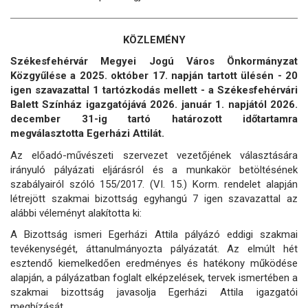
KÖZLEMÉNY
Székesfehérvár Megyei Jogú Város Önkormányzat
Közgyűlése a 2025. október 17. napján tartott ülésén - 20
igen szavazattal 1 tartózkodás mellett - a Székesfehérvári
Balett Színház igazgatójává 2026. január 1. napjától 2026.
december 31-ig tartó határozott időtartamra
megválasztotta Egerházi Attilát.
Az előadó-művészeti szervezet vezetőjének választására
irányuló pályázati eljárásról és a munkakör betöltésének
szabályairól szóló 155/2017. (VI. 15.) Korm. rendelet alapján
létrejött szakmai bizottság egyhangú 7 igen szavazattal az
alábbi véleményt alakította ki:
A Bizottság ismeri Egerházi Attila pályázó eddigi szakmai
tevékenységét, áttanulmányozta pályázatát. Az elmúlt hét
esztendő kiemelkedően eredményes és hatékony működése
alapján, a pályázatban foglalt elképzelések, tervek ismertében a
szakmai bizottság javasolja Egerházi Attila igazgatói
megbízását.