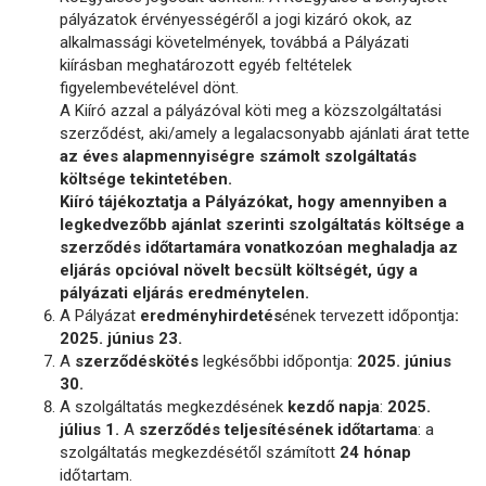
pályázatok érvényességéről a jogi kizáró okok, az
alkalmassági követelmények, továbbá a Pályázati
kiírásban meghatározott egyéb feltételek
figyelembevételével dönt.
A Kiíró azzal a pályázóval köti meg a közszolgáltatási
szerződést, aki/amely a legalacsonyabb ajánlati árat tette
az éves alapmennyiségre számolt szolgáltatás
költsége tekintetében.
Kiíró tájékoztatja a Pályázókat, hogy amennyiben a
legkedvezőbb ajánlat szerinti szolgáltatás költsége a
szerződés időtartamára vonatkozóan meghaladja az
eljárás opcióval növelt becsült költségét, úgy a
pályázati eljárás eredménytelen.
A Pályázat
eredményhirdetés
ének tervezett időpontja
:
2025. június 23.
A
szerződéskötés
legkésőbbi időpontja:
2025. június
30.
A szolgáltatás megkezdésének
kezdő napja
:
2025.
július 1.
A
szerződés teljesítésének időtartama
: a
szolgáltatás megkezdésétől számított
24 hónap
időtartam.