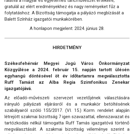
rálátva a magyar és egyetemes táncművészet értékeire,
gratulál az elért eredményekhez és nagy reményeket fűz a
folytatáshoz. A Bizottság támogatja a pályázó megbízását a
Balett Színház igazgatói munkakörében.
A honlapon megjelent: 2024. június 28.
HIRDETMÉNY
Székesfehérvár Megyei Jogú Város Önkormányzat
Közgyűlése a 2024. február 15. napján tartott ülésén
egyhangú döntésével öt év időtartamra megválasztotta
Ruff Tamást az Alba Regia Szimfonikus Zenekar
igazgatójává.
Az előadó-művészeti szervezet vezetőjének választására
irányuló pályázati eljárásról és a munkakör betöltésének
szabályairól szóló 155/2017. (VI. 15.) Korm. rendelet alapján
létrejött szakmai bizottság 7 igen szavazattal, ellenszavazat és
tartózkodás nélkül támogatta Ruff Tamás igazgatóvá történő
megválasztását. A szakmai bizottság véleménye szerint a