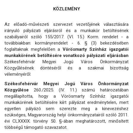
KÖZLEMÉNY
Az előadó-művészeti szervezet vezetőjének választására
irányuló pályázati eljárásról és a munkakör betöltésének
szabályairól szóló 155/2017. (VI. 15.) Korm. rendelet - a
továbbiakban: kormányrendelet - 6. § (3) bekezdésében
foglaltaknak megfelelően a
Vörösmarty Színház igazgatói
munkakörének betöltésére vonatkozó pályázati eljárásban
Székesfehérvár Megyei Jogú Város Önkormányzat
Közgyűlésének döntéséről és a szakmai bizottság
véleményéről:
Székesfehérvár Megyei Jogú Város Önkormányzat
Közgyűlése
260./2025. (IV. 11.) számú határozatában
megállapította, hogy a Vörösmarty Színház igazgatói
munkakörének betöltésére kiírt pályázat eredménytelen, mert
egyetlen pályázó sem szerezte meg a kinevezéshez
szükséges, Magyarország helyi önkormányzatairól szóló 2011.
évi CLXXXIX. törvény 50. §-ában meghatározott, minősített
többségű támogató szavazatot.