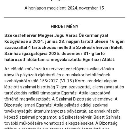
A honlapon megjelent: 2024. november 15.
HIRDETMÉNY
Székesfehérvár Megyei Jogú Város Önkormányzat
Közgyűlése a 2024. június 28. napján tartott ülésén 16 igen
szavazattal 4 tartózkodás mellett a Székesfehérvári Balett
Színház igazgatójává 2025. december 31-ig tartó
határozott időtartamra megválasztotta Egerházi Attilát.
Az előadó-művészeti szervezet vezetőjének választására
irányuló pályázati eljárásról és a munkakör betöltésének
szabályairól szóló 155/2017. (VI. 15.) Korm. rendelet alapján
létrejött szakmai bizottság 7 igen szavazattal, ellenszavazat és
tartózkodás nélkül támogatta Egerházi Attila igazgatóvá
történő megválasztását. A Szakmai Bizottság véleménye: A
Bizottság ismeri Egerházi Attila pályázó eddigi szakmai
tevékenységét, áttanulmányozta pályázatát, az annak részét
képező szakmai programot, a Székesfehérvári Balett Színház
további működésére vonatkozó elképzeléseket. A Bizottság