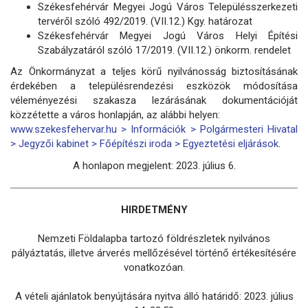
Székesfehérvár Megyei Jogú Város Településszerkezeti
tervéről szóló 492/2019. (VII.12.) Kgy. határozat
Székesfehérvár Megyei Jogú Város Helyi Építési
Szabályzatáról szóló 17/2019. (VII.12.) önkorm. rendelet
Az Önkormányzat a teljes körű nyilvánosság biztosításának
érdekében a településrendezési eszközök módosítása
véleményezési szakasza lezárásának dokumentációját
közzétette a város honlapján, az alábbi helyen:
www.szekesfehervar.hu > Információk > Polgármesteri Hivatal
> Jegyzői kabinet > Főépítészi iroda > Egyeztetési eljárások
.
A honlapon megjelent: 2023. július 6.
HIRDETMÉNY
Nemzeti Földalapba tartozó földrészletek nyilvános
pályáztatás, illetve árverés mellőzésével történő értékesítésére
vonatkozóan.
A vételi ajánlatok benyújtására nyitva álló határidő: 2023. július