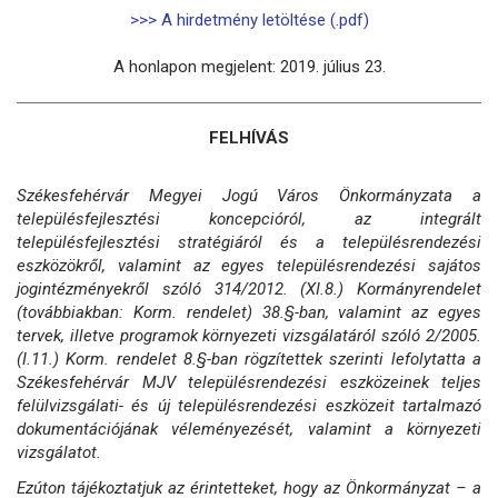
>>> A hirdetmény letöltése (.pdf)
A honlapon megjelent: 2019. július 23.
FELHÍVÁS
Székesfehérvár Megyei Jogú Város Önkormányzata a
településfejlesztési koncepcióról, az integrált
településfejlesztési stratégiáról és a településrendezési
eszközökről, valamint az egyes településrendezési sajátos
jogintézményekről szóló 314/2012. (XI.8.) Kormányrendelet
(továbbiakban: Korm. rendelet) 38.§-ban, valamint az egyes
tervek, illetve programok környezeti vizsgálatáról szóló 2/2005.
(I.11.) Korm. rendelet 8.§-ban rögzítettek szerinti lefolytatta a
Székesfehérvár MJV településrendezési eszközeinek teljes
felülvizsgálati- és új településrendezési eszközeit tartalmazó
dokumentációjának véleményezését, valamint a környezeti
vizsgálatot.
Ezúton tájékoztatjuk az érintetteket, hogy az Önkormányzat – a