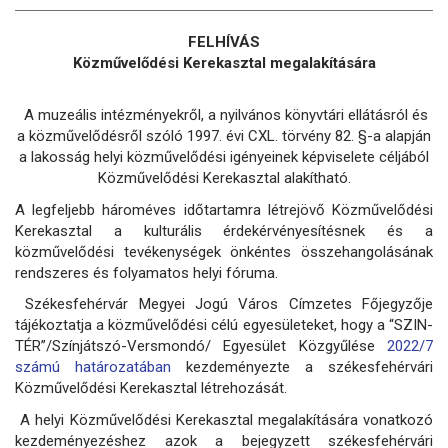
FELHÍVÁS
Közművelődési Kerekasztal megalakítására
A muzeális intézményekről, a nyilvános könyvtári ellátásról és
a közművelődésről szóló 1997. évi CXL. törvény 82. §-a alapján
a lakosság helyi közművelődési igényeinek képviselete céljából
Közművelődési Kerekasztal alakítható.
A legfeljebb hároméves időtartamra létrejövő Közművelődési
Kerekasztal a kulturális érdekérvényesítésnek és a
közművelődési tevékenységek önkéntes összehangolásának
rendszeres és folyamatos helyi fóruma.
Székesfehérvár Megyei Jogú Város Címzetes Főjegyzője
tájékoztatja a közművelődési célú egyesületeket, hogy a “SZIN-
TÉR”/Színjátszó-Versmondó/ Egyesület Közgyűlése
2022/7
számú határozatában
kezdeményezte a székesfehérvári
Közművelődési Kerekasztal létrehozását.
A helyi Közművelődési Kerekasztal megalakítására vonatkozó
kezdeményezéshez azok a bejegyzett székesfehérvári