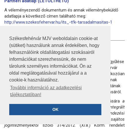
Partneri adatlap (LETÖLTHETŐ)
A véleményezendő dokumentum és annak véleménybeküldő
adatlapja a következő címen található meg:
http://www.szekesfehervar.hu/its_-tfk-tarsadalmasitas-1
A honlapon megjelent: 2018. augusztus 2.
Székesfehérvár MJV weboldalain cookie-at
(sütiket) használunk annak érdekében, hogy
HIRDETMÉNY
felhasználóink oldallátogatási szokásairól
információkat szerezhessünk, de nem
Székesfehérvár Megyei Jogú Város Önkormányzat Közgyűlése
tárolunk személyes információkat. Ön az
29/2018 (I.26) sz. határozatával döntött Székesfehérvár
oldal meglátogatásával hozzájárul a a
középtávú, a 2014-20-as programozási időszakra vonatkozóan
kidolgozott Integrált Településfejlesztési Stratégiájának
cookie-k használatához.
(továbbiakban: ITS) áttekintéséről, félidei felülvizsgálatának
További információ az adatkezelési
szükségességéről, és egyben döntött az ITS módosításáról.
tájékoztatóban!
Az ITS felülvizsgálatának egyeztetésére és elfogadására
a
településfejlesztési koncepcióról, az integrált
OK
településfejlesztési stratégiáról és a településrendezési
eszközökről, valamint egyes településrendezési sajátos
jogintézményekről
szóló 314/2012. (XI.8.) Korm. rendelet