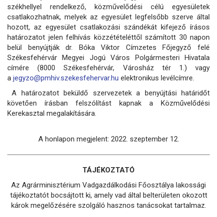
székhellyel rendelkező, közművelődési célú egyesületek
csatlakozhatnak, melyek az egyesület legfelsőbb szerve által
hozott, az egyesület csatlakozási szándékát kifejező írásos
határozatot jelen felhívás közzétételéttől számított 30 napon
belül benyújtják dr. Bóka Viktor Címzetes Főjegyző felé
Székesfehérvár Megyei Jogú Város Polgármesteri Hivatala
címére (8000 Székesfehérvár, Városház tér 1.) vagy
a
jegyzo@pmhiv.szekesfehervar.hu
elektronikus levélcímre.
A határozatot beküldő szervezetek a benyújtási határidőt
követően írásban felszólítást kapnak a Közművelődési
Kerekasztal megalakítására.
A honlapon megjelent: 2022. szeptember 12.
TÁJÉKOZTATÓ
Az Agrárminisztérium Vadgazdálkodási Főosztálya lakossági
tájékoztatót bocsájtott ki, amely vad által belterületen okozott
károk megelőzésére szolgáló hasznos tanácsokat tartalmaz.