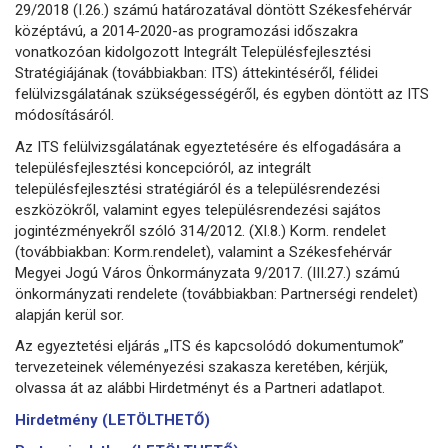
29/2018 (I.26.) számú határozatával döntött Székesfehérvár
középtávú, a 2014-2020-as programozási időszakra
vonatkozóan kidolgozott Integrált Településfejlesztési
Stratégiájának (továbbiakban: ITS) áttekintéséről, félidei
felülvizsgálatának szükségességéről, és egyben döntött az ITS
módosításáról.
Az ITS felülvizsgálatának egyeztetésére és elfogadására a
településfejlesztési koncepcióról, az integrált
településfejlesztési stratégiáról és a településrendezési
eszközökről, valamint egyes településrendezési sajátos
jogintézményekről szóló 314/2012. (XI.8.) Korm. rendelet
(továbbiakban: Korm.rendelet), valamint a Székesfehérvár
Megyei Jogú Város Önkormányzata 9/2017. (III.27.) számú
önkormányzati rendelete (továbbiakban: Partnerségi rendelet)
alapján kerül sor.
Az egyeztetési eljárás „ITS és kapcsolódó dokumentumok”
tervezeteinek véleményezési szakasza keretében, kérjük,
olvassa át az alábbi Hirdetményt és a Partneri adatlapot.
Hirdetmény (LETÖLTHETŐ)