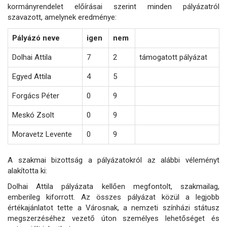
kormányrendelet előírásai szerint minden pályázatról
szavazott, amelynek eredménye:
Pályázó neve
igen
nem
Dolhai Attila
7
2
támogatott pályázat
Egyed Attila
4
5
Forgács Péter
0
9
Meskó Zsolt
0
9
Moravetz Levente
0
9
A szakmai bizottság a pályázatokról az alábbi véleményt
alakította ki:
Dolhai Attila pályázata kellően megfontolt, szakmailag,
emberileg kiforrott. Az összes pályázat közül a legjobb
értékajánlatot tette a Városnak, a nemzeti színházi státusz
megszerzéséhez vezető úton személyes lehetőséget és