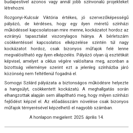
budapestivel azonos vagy annál jobb színvonalú projekteket
létrehozni.
Rozgonyi-Kulcsár Viktória értékes, jó szervezőképességű
pályázó, de kérdéses, hogy egy ilyen méretű színházi
működéssel kapcsolatosan mire menne, kockázatot hordoz az
ezirányú tapasztalat viszonylagos hiánya. A bérletszám
csökkentéssel kapcsolatos elképzelése szintén túl nagy
kockázatot hordoz, csak bizonyos műfajok felé lenne
megvalósítható egy ilyen elképzelés. Pályázó olyan új esztétikát
képvisel, amelyet a ciklus végére valósítana meg, azonban a
bizottság véleménye szerint ezt a jelenleg színházba járó
közönség nem feltétlenül fogadná el.
Somogyi Szilárd pályázata a biztonságos működésre helyezte
a hangsúlyt, csökkentett kockázatú. A meghallgatás során
elhangzottak alapján sem állapítható meg, hogy milyen színházi
fejlődést képzel el. Az előadásszám növelése csak bizonyos
műfajok térnyerésével képzelhető el nagyobb számban.
A honlapon megjelent: 2025. április 14.