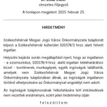
címzetes főjegyző
A honlapon megjelent: 2025. február 25.
HIRDETMÉNY
Székesfehérvár Megyei Jogú Város Önkormányzata tulajdonát
képezi a Székesfehérvár külterület 020578/3 hrsz. alatt felvett
ingatlan.
Helyszíni bejárás során megállapítást nyert, hogy az ingatlanon
- a szomszédos, 020578/4 hrsz. alatti ingatlan telekhatárához
közel - konténerek, munkagépek, egyéb ingóságok találhatók,
amelyek nem Székesfehérvár Megyei Jogú Város
Önkormányzata tulajdonában állnak, az ingóságok ingatlanon
történő elhelyezésére az Önkormányzat engedélyt nem adott.
Az ingóságok tulajdonosának felkutatására tett intézkedések
nem vezettek eredményre, ezért jelen hirdetmény útján
f e l s z ó l í t o m