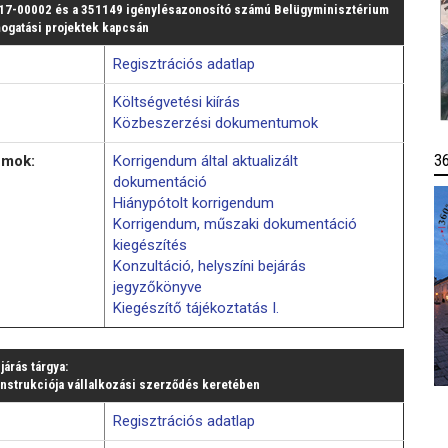
17-00002 és a 351149 igénylésazonosító számú Belügyminisztérium
ámogatási projektek kapcsán
Regisztrációs adatlap
Költségvetési kiírás
Közbeszerzési dokumentumok
3
umok:
Korrigendum által aktualizált
dokumentáció
Hiánypótolt korrigendum
Korrigendum, műszaki dokumentáció
kiegészítés
Konzultáció, helyszíni bejárás
jegyzőkönyve
Kiegészítő tájékoztatás I.
ljárás tárgya:
nstrukciója vállalkozási szerződés keretében
Regisztrációs adatlap