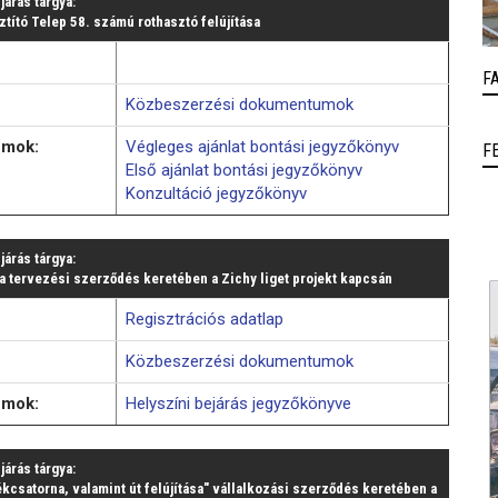
ljárás tárgya:
ító Telep 58. számú rothasztó felújítása
F
Közbeszerzési dokumentumok
umok:
Végleges ajánlat bontási jegyzőkönyv
F
Első ajánlat bontási jegyzőkönyv
Konzultáció jegyzőkönyv
ljárás tárgya:
ása tervezési szerződés keretében a Zichy liget projekt kapcsán
Regisztrációs adatlap
Közbeszerzési dokumentumok
umok:
Helyszíni bejárás jegyzőkönyve
ljárás tárgya:
dékcsatorna, valamint út felújítása" vállalkozási szerződés keretében a