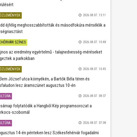
rülésért
ÖZLEMÉNYEK
2026.08.07. 13:11
dd éjfélig meghosszabbították és másodfokúra mérséklik a
ségriasztást
EHÉRVÁRI SZÍNES
2026.08.07. 10:48
jnos az eredmény egyértelmű - talajnedvesség-méréseket
geztek a parkokban
ÖZLEMÉNYEK
2026.08.07. 10:45
Bem József utca környékén, a Bartók Béla téren és
sfaludon lesz áramszünet augusztus 10-én
ULTÚRA
2026.08.07. 08:37
sárnap folytatódik a Hangból Kép programsorozat a
rkocs-szobornál
ULTÚRA
2026.08.07. 07:08
gusztus 14-én pénteken lesz Székesfehérvár fogadalmi