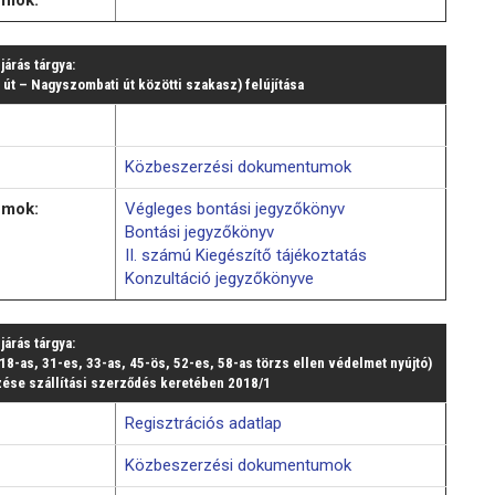
ljárás tárgya:
út – Nagyszombati út közötti szakasz) felújítása
Közbeszerzési dokumentumok
umok:
Végleges bontási jegyzőkönyv
Bontási jegyzőkönyv
II. számú Kiegészítő tájékoztatás
Konzultáció jegyzőkönyve
ljárás tárgya:
8-as, 31-es, 33-as, 45-ös, 52-es, 58-as törzs ellen védelmet nyújtó)
ése szállítási szerződés keretében 2018/1
Regisztrációs adatlap
Közbeszerzési dokumentumok