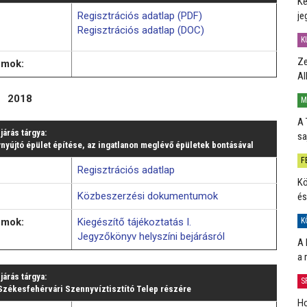
Ké
Regisztrációs adatlap (PDF)
je
Regisztrációs adatlap (DOC)
K
Ze
umok:
Al
2018
M
A 
ljárás tárgya:
sa
yújtó épület építése, az ingatlanon meglévő épületek bontásával
F
Regisztrációs adatlap
Kö
Közbeszerzési dokumentumok
és
umok:
Kiegészítő tájékoztatás I.
K
Jegyzőkönyv helyszíni bejárásról
A 
a 
ljárás tárgya:
S
Székesfehérvári Szennyvíztisztító Telep részére
Ho