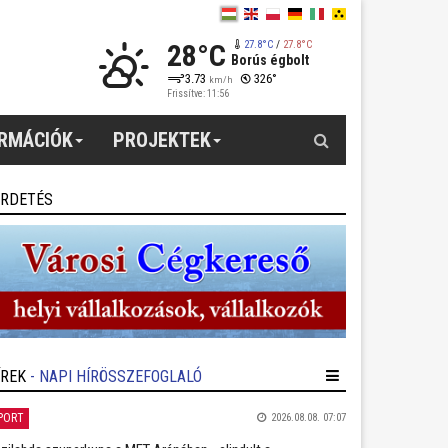
28°C
27.8°C
/
27.8°C
Borús égbolt
3.73
326°
km/h
Frissítve: 11:56
Keresés
ORMÁCIÓK
PROJEKTEK
IRDETÉS
ÍREK
- NAPI HÍRÖSSZEFOGLALÓ
PORT
2026.08.08. 07:07