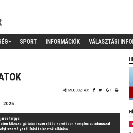
SÉG
SPORT
INFORMÁCIÓK
VÁLASZTÁSI INF
H
ZATOK
MEGOSZTÁS:
2025
H
ljárás tárgya:
letén közszolgáltatási szerződés keretében komplex autóbusszal
S
elyi személyszállítási feladatok ellátása