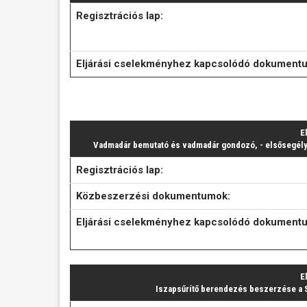
Regisztrációs lap:
Eljárási cselekményhez kapcsolódó dokument
E
Vadmadár bemutató és vadmadár gondozó, - elsősegélyn
Regisztrációs lap:
Közbeszerzési dokumentumok:
Eljárási cselekményhez kapcsolódó dokument
E
Iszapsűrítő berendezés beszerzése a 