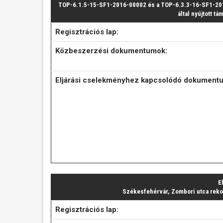
TOP-6.1.5-15-SF1-2016-00002 és a TOP-6.3.3-16-SF1-20
által nyújtott t
Regisztrációs lap:
Közbeszerzési dokumentumok:
Eljárási cselekményhez kapcsolódó dokument
E
Székesfehérvár, Zombori utca reko
Regisztrációs lap: