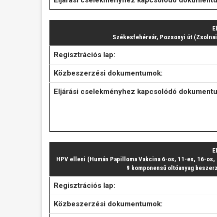
E
Székesfehérvár, Pozsonyi út (Zsolnai 
Regisztrációs lap:
Közbeszerzési dokumentumok:
Eljárási cselekményhez kapcsolódó dokument
E
HPV elleni (Humán Papilloma Vakcina 6-os, 11-es, 16-os, 1
9 komponensű oltóanyag beszerz
Regisztrációs lap:
Közbeszerzési dokumentumok: