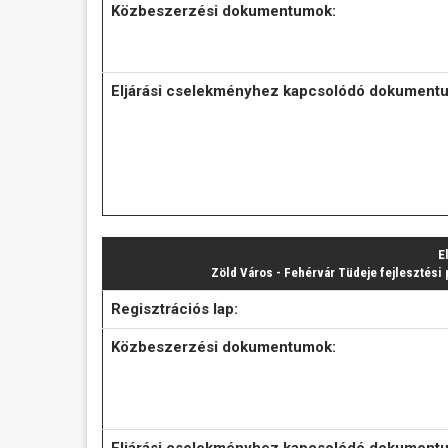
Közbeszerzési dokumentumok:
Eljárási cselekményhez kapcsolódó dokument
E
Zöld Város - Fehérvár Tüdeje fejlesztési
Regisztrációs lap:
Közbeszerzési dokumentumok:
Eljárási cselekményhez kapcsolódó dokument