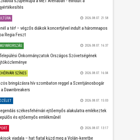
zilabda szuperkupa a MET Arénában - elindult a
gyértékesítés
ULTÚRA
2026.08.07. 21:58
nél a tér! – végzős diákok koncertjével indult a háromnapos
ba Regia Feszt
AGYARORSZÁG
2026.08.07. 16:37
Települési Önkormányzatok Országos Szövetségének
jtóközleménye
EHÉRVÁRI SZÍNES
2026.08.07. 16:04
zös bringázásra hív szombaton reggel a Szentjánosbogár
 a Dawnbreakers
ÖZÉLET
2026.08.07. 15:03
legendás székesfehérvári ejtőernyős alakulatra emlékeztek
repülős és ejtőernyős emlékműnél
PORT
2026.08.07. 13:17
kisok viadala – hat fiatal küzd meg a Volán-keretbe