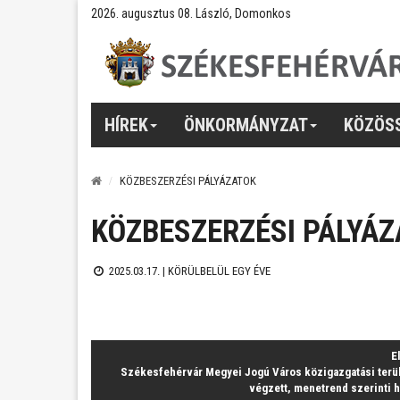
2026. augusztus 08. László, Domonkos
HÍREK
ÖNKORMÁNYZAT
KÖZÖS
KÖZBESZERZÉSI PÁLYÁZATOK
KÖZBESZERZÉSI PÁLYÁ
2025.03.17. |
KÖRÜLBELÜL EGY ÉVE
E
Székesfehérvár Megyei Jogú Város közigazgatási terü
végzett, menetrend szerinti h