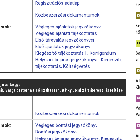
Regisztrációs adatlap
ke
Közbeszerzési dokumentumok
K
Ke
umok:
Végleges ajánlatok jegyzőkönyv
hő
Végleges ajánlati tájékoztatás
Első tárgyalás jegyzőkönyvei
F
Első ajánlatok jegyzőkönyv
Kiegészítő tájékoztatás II, Korrigendum
Sa
Helyszíni bejárás jegyzőkönyve, Kiegészítő
vé
tájékoztatás, Költségvetés
K
A 
ljárás tárgya:
Ki
, Varga csatorna alsó szakaszán, Bátky utcai zárt áteresz ikresítése
K
Va
Közbeszerzési dokumentumok
Va
umok:
Végleges bontási jegyzőkönyv
K
Bontási jegyzőkönyv
Au
Helyszíni bejárás jegyzőkönyve, Kiegészítő