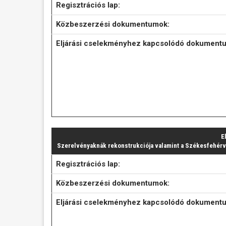
Regisztrációs lap:
Közbeszerzési dokumentumok:
Eljárási cselekményhez kapcsolódó dokument
E
Szerelvényaknák rekonstrukciója valamint a Székesfehérvár
Regisztrációs lap:
Közbeszerzési dokumentumok:
Eljárási cselekményhez kapcsolódó dokument