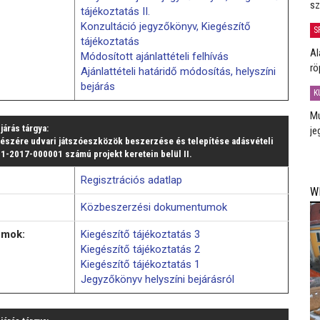
sz
tájékoztatás II.
Konzultáció jegyzőkönyv, Kiegészítő
S
tájékoztatás
Al
Módosított ajánlattételi felhívás
rö
Ajánlattételi határidő módosítás, helyszíni
bejárás
K
Mú
ljárás tárgya:
je
részére udvari játszóeszközök beszerzése és telepítése adásvételi
1-2017-000001 számú projekt keretein belül II.
Regisztrációs adatlap
W
Közbeszerzési dokumentumok
umok:
Kiegészítő tájékoztatás 3
Kiegészítő tájékoztatás 2
Kiegészítő tájékoztatás 1
Jegyzőkönyv helyszíni bejárásról