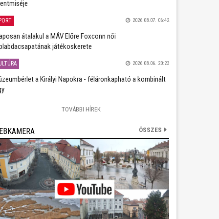
entmiséje
PORT
2026.08.07. 06:42
aposan átalakul a MÁV Előre Foxconn női
plabdacsapatának játékoskerete
ULTÚRA
2026.08.06. 20:23
zeumbérlet a Királyi Napokra - féláronkapható a kombinált
gy
TOVÁBBI HÍREK
ÖSSZES
EBKAMERA