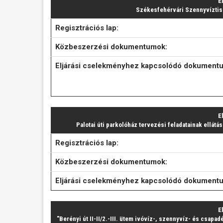
E
Székesfehérvári Szennyvíztiszt
Regisztrációs lap:
Közbeszerzési dokumentumok:
Eljárási cselekményhez kapcsolódó dokument
E
Palotai úti parkolóház tervezési feladatainak ellát
Regisztrációs lap:
Közbeszerzési dokumentumok:
Eljárási cselekményhez kapcsolódó dokument
E
"Berényi út II-II/2.-III. ütem ivóvíz-, szennyvíz- és csapa