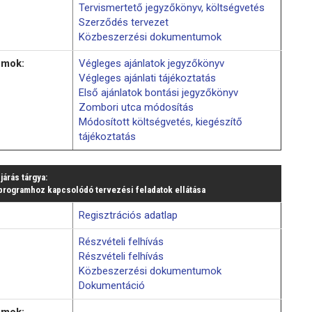
Tervismertető jegyzőkönyv, költségvetés
Szerződés tervezet
Közbeszerzési dokumentumok
umok:
Végleges ajánlatok jegyzőkönyv
Végleges ajánlati tájékoztatás
Első ajánlatok bontási jegyzőkönyv
Zombori utca módosítás
Módosított költségvetés, kiegészítő
tájékoztatás
ljárás tárgya:
 programhoz kapcsolódó tervezési feladatok ellátása
Regisztrációs adatlap
Részvételi felhívás
Részvételi felhívás
Közbeszerzési dokumentumok
Dokumentáció
umok: